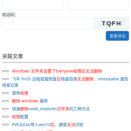
验证码：
发表评论
关联文章
Windows
文件夹
设置
了
Everyone
权限
后
无法
删除
飞牛 fnOS 远程挂载恢复
后
残留目录
无法
删除
：immutable 属性
排查记录
窗体
权限
删除
windows
服务
快速
删除
node_modules
文件夹
的三种方法
权限
配置
PVE从Exsi导入win10
后
，硬盘
无法
识别