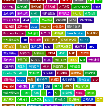
S/4HANA
SAP GUI
SAP HANA
SAP R/3
SAP入门
SAP版本
ERP
SAP
SAP MM
库存管理
物料管理
采购管理
入门教程
SAP S/4HANA
SPRO
企业结构
采购组织
MM01
物料主数据
物料类型
BP分组
业务伙伴
供应商主数据
ME41
RFQ
库存物料
采购流程
ME51
消耗性物料
科目分配
采购申请
AC03
ML81N
外部服务
服务主数据
Business Partner
SAP培训
ME51N
MM模块
Lean Services
MM-SRV
外部服务采购
PIR
供应来源
采购主数据
采购信息记录
ME31K
框架协议
计划协议
采购合同
ME01
供应来源确定
货源清单
MEQ1
供应源确定
配额安排
配额评分
MD04
MD21
MRP
计划文件
需求计划
批量程序
MD01N
MD02
MRP Live
MD05
MM
物料计划
优化采购
供应源
采购订单
ME2A
供应商确认
采购监控
Flexible Workflow
凭证释放
采购审批
释放策略
实地盘点
物料凭证
货物移动
MIGO
收货
移动类型
已撤回
供应商退货
货物发出
STO
库存转储
转移过账
生产订单
预留
GR/IR
MIRO
供应商发票
物流发票校验
OMR2
税码
FI
PP
SD
实操教程
MRBR
OMR6
发票差异
交货成本
后续借记
MI01
实物盘点
盘点差异
公司代码
工厂