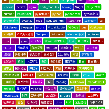
jwt
JWT授权
linq
log
Math
MCP
mitmproxy
MVC
MySQL
Navicat
netstat
nginx
node_modules
NSwag
Nuget
Nuget镜像
number
PowerShell
pyinstaller
python
pythoncom
python爬虫
python抓包
pywin32
redis
Requests-html
RestSharp
Selenium
sql
SQL Server
Swagger
to-cms
Visual Studio
VSCode
vue
VueRouter
vue路由
VUE页面通讯
Webpack
Windows
Windows服务
winform
wmi
xlrd
yaml
YESCMS
YESWEB开发框架
白象
表单提交
播放声音
打开URL
代码混淆
弹窗提醒
端口占用
对象转换
分布式
公共字典
机器码
进程排查
静态资源
开发指南
路由参数
密钥
配置教程
配置文件
权限
人工智能
任务
任务调度
日期间隔
日志
日志记录
省市区
授权验证
数据库
四舍五入
文案
文件读取
文件夹选择
文件目录选择
问题排查
行政区域数据
页面通讯
中间件
CSharp
事务锁
工单系统
并发控制
重复提交
CMS
Markdig
Markdown
markdown-it
marked
技术选型
VS Code
开发工具
源代码管理
版本控制
Docker
PostgreSQL
时区
部署排查
CMS架构
EF Core
主题系统
二次开发
插件系统
容器
运维命令
镜像清理
Linux
NAS
远程挂载
飞牛 fnOS