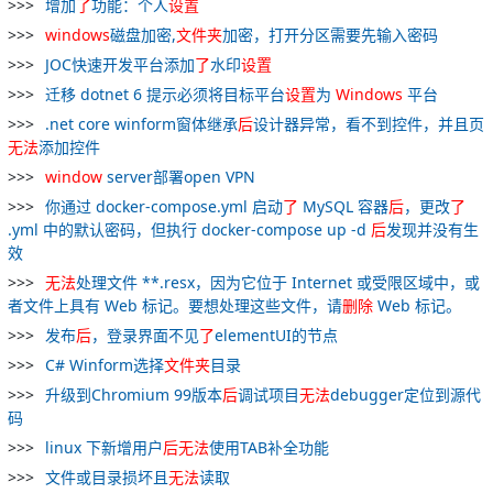
增加
了
功能：个人
设置
windows
磁盘加密,
文件夹
加密，打开分区需要先输入密码
JOC快速开发平台添加
了
水印
设置
迁移 dotnet 6 提示必须将目标平台
设置
为
Windows
平台
.net core winform窗体继承
后
设计器异常，看不到控件，并且页
无法
添加控件
window
server部署open VPN
你通过 docker-compose.yml 启动
了
MySQL 容器
后
，更改
了
.yml 中的默认密码，但执行 docker-compose up -d
后
发现并没有生
效
无法
处理文件 **.resx，因为它位于 Internet 或受限区域中，或
者文件上具有 Web 标记。要想处理这些文件，请
删除
Web 标记。
发布
后
，登录界面不见
了
elementUI的节点
C# Winform选择
文件夹
目录
升级到Chromium 99版本
后
调试项目
无法
debugger定位到源代
码
linux 下新增用户
后
无法
使用TAB补全功能
文件或目录损坏且
无法
读取