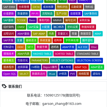
FI控制
验证与替代
印度 GST
税务配置
F110
FBZP
EWM入门
SAP EWM
仓库管理
OX14
成本核算
物料评估
后勤配置
物料组
价值更新
数量更新
PP-PI
流程制造
生产计划
容差配置
SAP事务码
SAP基础
TCODE
Basis
事务代码
MMNR
编号区间
采购实操
组织架构
OMSF
SAP实操
FI配置
端口修改
密码设置
数据库配置
远程访问
ABAP基础
SAP ABAP
内表
变量定义
常量
数据类型
ABAP
SAP开发
变量
基础语法
系统变量
结构体
字符串处理
循环语句
控制语句
DDIC
SE11
数据字典
透明表
ABAP开发
ALE EDI
IDoc
增强技术
ABAP内表
HASHED TABLE
SORTED TABLE
STANDARD TABLE
基本概念
性能优化
PARAMETERS
SELECT-OPTIONS
SELECTION-SCREEN
报表程序
选择屏幕
F4帮助
Report事件
输入校验
ABAP SQL
ABAP语法
Open SQL
SELECT
数据库访问
IKuai
IP修改
PVE
网络配置
虚拟化
联系我们
联系电话：15090125178(微信同号)
电子邮箱：garson_zhang@163.com