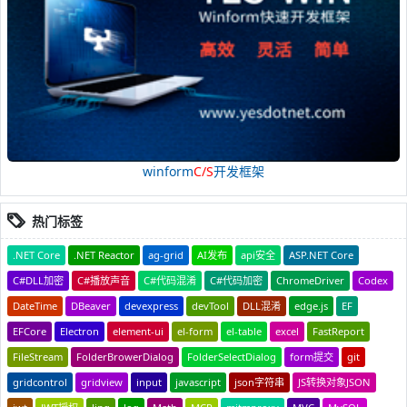
winform
C/S
开发框架
热门标签
.NET Core
.NET Reactor
ag-grid
AI发布
api安全
ASP.NET Core
C#DLL加密
C#播放声音
C#代码混淆
C#代码加密
ChromeDriver
Codex
DateTime
DBeaver
devexpress
devTool
DLL混淆
edge.js
EF
EFCore
Electron
element-ui
el-form
el-table
excel
FastReport
FileStream
FolderBrowerDialog
FolderSelectDialog
form提交
git
gridcontrol
gridview
input
javascript
json字符串
JS转换对象JSON