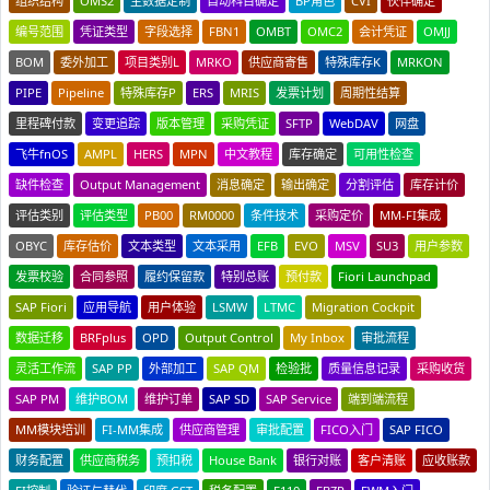
组织结构
OMS2
主数据定制
自动科目确定
BP角色
CVI
伙伴确定
编号范围
凭证类型
字段选择
FBN1
OMBT
OMC2
会计凭证
OMJJ
BOM
委外加工
项目类别L
MRKO
供应商寄售
特殊库存K
MRKON
PIPE
Pipeline
特殊库存P
ERS
MRIS
发票计划
周期性结算
里程碑付款
变更追踪
版本管理
采购凭证
SFTP
WebDAV
网盘
飞牛fnOS
AMPL
HERS
MPN
中文教程
库存确定
可用性检查
缺件检查
Output Management
消息确定
输出确定
分割评估
库存计价
评估类别
评估类型
PB00
RM0000
条件技术
采购定价
MM-FI集成
OBYC
库存估价
文本类型
文本采用
EFB
EVO
MSV
SU3
用户参数
发票校验
合同参照
履约保留款
特别总账
预付款
Fiori Launchpad
SAP Fiori
应用导航
用户体验
LSMW
LTMC
Migration Cockpit
数据迁移
BRFplus
OPD
Output Control
My Inbox
审批流程
灵活工作流
SAP PP
外部加工
SAP QM
检验批
质量信息记录
采购收货
SAP PM
维护BOM
维护订单
SAP SD
SAP Service
端到端流程
MM模块培训
FI-MM集成
供应商管理
审批配置
FICO入门
SAP FICO
财务配置
供应商税务
预扣税
House Bank
银行对账
客户清账
应收账款