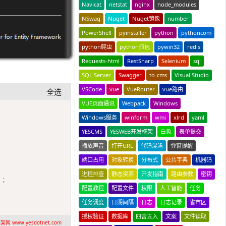
Navicat
netstat
nginx
node_modules
NSwag
Nuget
Nuget镜像
number
PowerShell
pyinstaller
python
pythoncom
python爬虫
python抓包
pywin32
redis
Requests-html
RestSharp
Selenium
sql
SQL Server
Swagger
to-cms
Visual Studio
VSCode
vue
VueRouter
vue路由
全选
VUE页面通讯
Webpack
Windows
Copy
Windows服务
winform
wmi
xlrd
yaml
YESCMS
YESWEB开发框架
白象
表单提交
播放声音
打开URL
代码混淆
弹窗提醒
端口占用
对象转换
分布式
公共字典
机器码
进程排查
静态资源
开发指南
路由参数
密钥
)
;
配置教程
配置文件
权限
人工智能
任务
任务调度
日期间隔
日志
日志记录
省市区
授权验证
数据库
四舍五入
文案
文件读取
网 www.yesdotnet.com