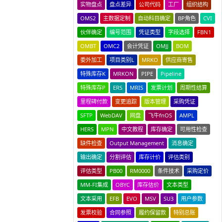
实物盘点
盘点差异
公司代码
工厂
组织结构
OMS2
主数据定制
自动科目确定
BP角色
CVI
伙伴确定
编号范围
凭证类型
字段选择
FBN1
OMBT
OMC2
会计凭证
OMJJ
BOM
委外加工
项目类别L
MRKO
供应商寄售
特殊库存K
MRKON
PIPE
Pipeline
特殊库存P
ERS
MRIS
发票计划
周期性结算
里程碑付款
变更追踪
版本管理
采购凭证
SFTP
WebDAV
网盘
飞牛fnOS
AMPL
HERS
MPN
中文教程
库存确定
可用性检查
缺件检查
Output Management
消息确定
输出确定
分割评估
库存计价
评估类别
评估类型
PB00
RM0000
条件技术
采购定价
MM-FI集成
OBYC
库存估价
文本类型
文本采用
EFB
EVO
MSV
SU3
用户参数
发票校验
合同参照
履约保留款
特别总账