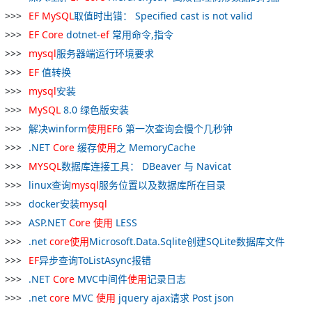
EF
MySQL
取值时出错： Specified cast is not valid
EF
Core
dotnet-
ef
常用命令,指令
mysql
服务器端运行环境要求
EF
值转换
mysql
安装
MySQL
8.0 绿色版安装
解决winform
使用
EF
6 第一次查询会慢个几秒钟
.NET
Core
缓存
使用
之 MemoryCache
MYSQL
数据库连接工具： DBeaver 与 Navicat
linux查询
mysql
服务位置以及数据库所在目录
docker安装
mysql
ASP.NET
Core
使用
LESS
.net
core
使用
Microsoft.Data.Sqlite创建SQLite数据库文件
EF
异步查询ToListAsync报错
.NET
Core
MVC中间件
使用
记录日志
.net
core
MVC
使用
jquery ajax请求 Post json