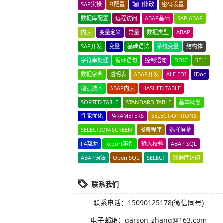
SAP实操
FI配置
端口修改
密码设置
数据库配置
远程访问
ABAP基础
SAP ABAP
内表
变量定义
常量
数据类型
ABAP
SAP开发
变量
基础语法
系统变量
结构体
字符串处理
循环语句
控制语句
DDIC
SE11
数据字典
透明表
ABAP开发
ALE EDI
IDoc
增强技术
ABAP内表
HASHED TABLE
SORTED TABLE
STANDARD TABLE
基本概念
性能优化
PARAMETERS
SELECT-OPTIONS
SELECTION-SCREEN
报表程序
选择屏幕
F4帮助
Report事件
输入校验
ABAP SQL
ABAP语法
Open SQL
SELECT
数据库访问
联系我们
联系电话：15090125178(微信同号)
电子邮箱：garson_zhang@163.com