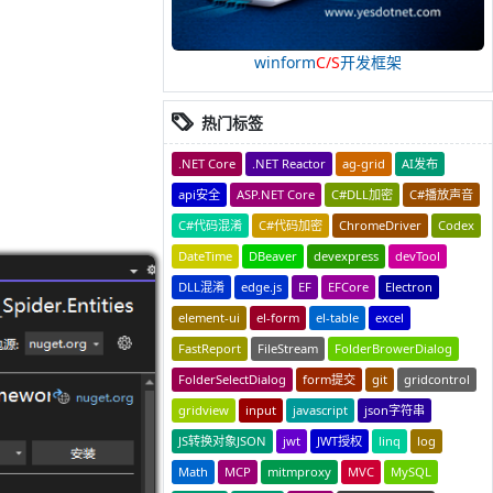
winform
C/S
开发框架
热门标签
.NET Core
.NET Reactor
ag-grid
AI发布
api安全
ASP.NET Core
C#DLL加密
C#播放声音
C#代码混淆
C#代码加密
ChromeDriver
Codex
DateTime
DBeaver
devexpress
devTool
DLL混淆
edge.js
EF
EFCore
Electron
element-ui
el-form
el-table
excel
FastReport
FileStream
FolderBrowerDialog
FolderSelectDialog
form提交
git
gridcontrol
gridview
input
javascript
json字符串
JS转换对象JSON
jwt
JWT授权
linq
log
Math
MCP
mitmproxy
MVC
MySQL