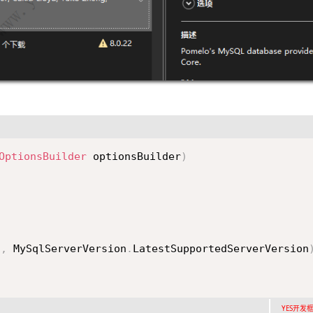
OptionsBuilder
 optionsBuilder
)
"
,
 MySqlServerVersion
.
LatestSupportedServerVersion
YES开发框架