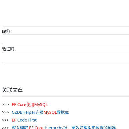
昵称：
验证码：
关联文章
EF
Core
使用
MySQL
GZDBHelper连接
MySQL
数据库
EF
Code First
深入理解
EF
Core
HierarchyId：高效管理树形数据的利器