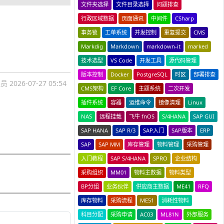
文件夹选择
文件目录选择
问题排查
行政区域数据
页面通讯
中间件
CSharp
事务锁
工单系统
并发控制
重复提交
CMS
Markdig
Markdown
markdown-it
marked
技术选型
VS Code
开发工具
源代码管理
版本控制
Docker
PostgreSQL
时区
部署排查
理员
2026-07-27 05:54
CMS架构
EF Core
主题系统
二次开发
插件系统
容器
运维命令
镜像清理
Linux
NAS
远程挂载
飞牛 fnOS
S/4HANA
SAP GUI
SAP HANA
SAP R/3
SAP入门
SAP版本
ERP
SAP
SAP MM
库存管理
物料管理
采购管理
入门教程
SAP S/4HANA
SPRO
企业结构
采购组织
MM01
物料主数据
物料类型
BP分组
业务伙伴
供应商主数据
ME41
RFQ
库存物料
采购流程
ME51
消耗性物料
科目分配
采购申请
AC03
ML81N
外部服务