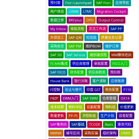
预付款
Fiori Launchpad
SAP Fiori
应用导航
用户体验
LSMW
LTMC
Migration Cockpit
数据迁移
BRFplus
OPD
Output Control
My Inbox
审批流程
灵活工作流
SAP PP
外部加工
SAP QM
检验批
质量信息记录
采购收货
SAP PM
维护BOM
维护订单
SAP SD
SAP Service
端到端流程
MM模块培训
FI-MM集成
供应商管理
审批配置
FICO入门
SAP FICO
财务配置
供应商税务
预扣税
House Bank
银行对账
客户清账
应收账款
FI控制
验证与替代
印度 GST
税务配置
F110
FBZP
EWM入门
SAP EWM
仓库管理
OX14
成本核算
物料评估
后勤配置
物料组
价值更新
数量更新
PP-PI
流程制造
生产计划
容差配置
SAP事务码
SAP基础
TCODE
Basis
事务代码
MMNR
编号区间
采购实操
组织架构
OMSF