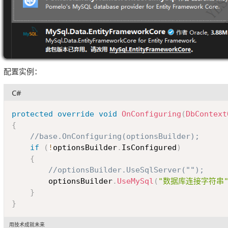
配置实例：
C#
protected
override
void
OnConfiguring
(
DbContext
{
//base.OnConfiguring(optionsBuilder);
if
(
!
optionsBuilder
.
IsConfigured
)
{
//optionsBuilder.UseSqlServer("");
		optionsBuilder
.
UseMySql
(
"数据库连接字符串
}
}
用技术成就未来