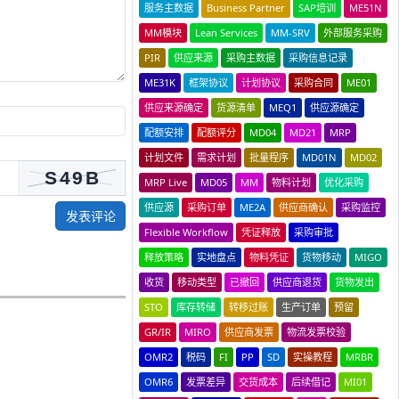
服务主数据
Business Partner
SAP培训
ME51N
MM模块
Lean Services
MM-SRV
外部服务采购
PIR
供应来源
采购主数据
采购信息记录
ME31K
框架协议
计划协议
采购合同
ME01
供应来源确定
货源清单
MEQ1
供应源确定
配额安排
配额评分
MD04
MD21
MRP
计划文件
需求计划
批量程序
MD01N
MD02
MRP Live
MD05
MM
物料计划
优化采购
供应源
采购订单
ME2A
供应商确认
采购监控
发表评论
Flexible Workflow
凭证释放
采购审批
释放策略
实地盘点
物料凭证
货物移动
MIGO
收货
移动类型
已撤回
供应商退货
货物发出
STO
库存转储
转移过账
生产订单
预留
GR/IR
MIRO
供应商发票
物流发票校验
OMR2
税码
FI
PP
SD
实操教程
MRBR
OMR6
发票差异
交货成本
后续借记
MI01