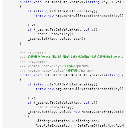
public
void
 Set_AbsoluteExpire<T>(
string
 key, T value,
        {

if
 (
string
.IsNullOrWhiteSpace(key))

throw
new
 ArgumentNullException(nameof(key));

            T v;

if
 (_cache.TryGetValue(key, 
out
 v))

                _cache.Remove(key);

            _cache.Set(key, value, span);

        }

///
<summary>
///
 设置缓存(绝对时间过期+滑动过期:比如滑动过期设置半小时,绝对过期
///
</summary>
///
<param name="key">
关键字
</param>
///
<param name="value">
缓存值
</param>
public
void
 Set_SlidingAndAbsoluteExpire<T>(
string
 key
        {

if
 (
string
.IsNullOrWhiteSpace(key))

throw
new
 ArgumentNullException(nameof(key));

            T v;

if
 (_cache.TryGetValue(key, 
out
 v))

                _cache.Remove(key);

            _cache.Set(key, value, 
new
 MemoryCacheEntryOptions(
            {

                SlidingExpiration = slidingSpan,

                AbsoluteExpiration = DateTimeOffset.Now.AddMil