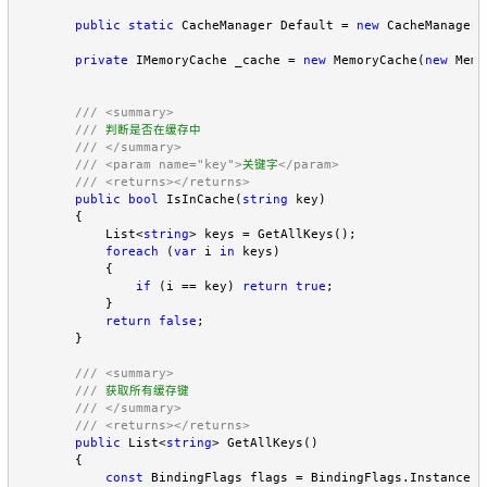
public
static
 CacheManager Default = 
new
 CacheManager()
private
 IMemoryCache _cache = 
new
 MemoryCache(
new
 Memo
///
<summary>
///
 判断是否在缓存中

///
</summary>
///
<param name="key">
关键字
</param>
///
<returns></returns>
public
bool
 IsInCache(
string
 key)

        {

            List<
string
> keys = GetAllKeys();

foreach
 (
var
 i 
in
 keys)

            {

if
 (i == key) 
return
true
;

            }

return
false
;

        }

///
<summary>
///
 获取所有缓存键

///
</summary>
///
<returns></returns>
public
 List<
string
> GetAllKeys()

        {

const
 BindingFlags flags = BindingFlags.Instance |