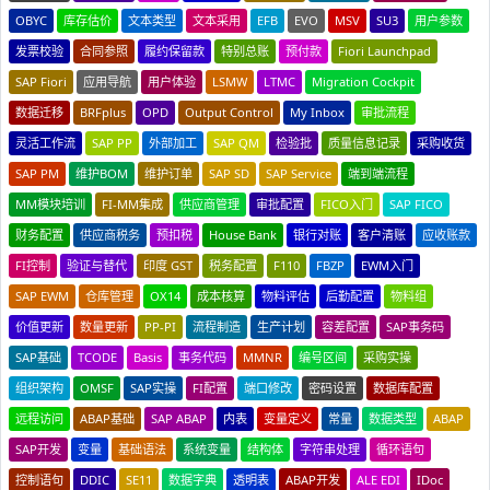
OBYC
库存估价
文本类型
文本采用
EFB
EVO
MSV
SU3
用户参数
发票校验
合同参照
履约保留款
特别总账
预付款
Fiori Launchpad
SAP Fiori
应用导航
用户体验
LSMW
LTMC
Migration Cockpit
数据迁移
BRFplus
OPD
Output Control
My Inbox
审批流程
灵活工作流
SAP PP
外部加工
SAP QM
检验批
质量信息记录
采购收货
SAP PM
维护BOM
维护订单
SAP SD
SAP Service
端到端流程
MM模块培训
FI-MM集成
供应商管理
审批配置
FICO入门
SAP FICO
财务配置
供应商税务
预扣税
House Bank
银行对账
客户清账
应收账款
FI控制
验证与替代
印度 GST
税务配置
F110
FBZP
EWM入门
SAP EWM
仓库管理
OX14
成本核算
物料评估
后勤配置
物料组
价值更新
数量更新
PP-PI
流程制造
生产计划
容差配置
SAP事务码
SAP基础
TCODE
Basis
事务代码
MMNR
编号区间
采购实操
组织架构
OMSF
SAP实操
FI配置
端口修改
密码设置
数据库配置
远程访问
ABAP基础
SAP ABAP
内表
变量定义
常量
数据类型
ABAP
SAP开发
变量
基础语法
系统变量
结构体
字符串处理
循环语句
控制语句
DDIC
SE11
数据字典
透明表
ABAP开发
ALE EDI
IDoc