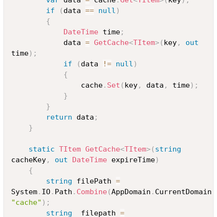
if
(
data 
==
null
)
{
DateTime
 time
;
			data 
=
GetCache
<
TItem
>
(
key
,
out
time
)
;
if
(
data 
!=
null
)
{
				cache
.
Set
(
key
,
 data
,
 time
)
;
}
}
return
 data
;
}
static
TItem
GetCache
<
TItem
>
(
string
cacheKey
,
out
DateTime
 expireTime
)
{
string
 filePath 
=
System
.
IO
.
Path
.
Combine
(
AppDomain
.
CurrentDomain
.
"cache"
)
;
string
 _filepath 
=