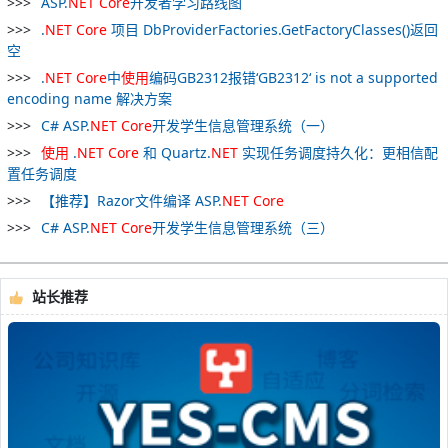
ASP.
NET
Core
开发者学习路线图
.
NET
Core
项目 DbProviderFactories.GetFactoryClasses()返回
空
.
NET
Core
中
使用
编码GB2312报错‘GB2312‘ is not a supported
encoding name 解决方案
C# ASP.
NET
Core
开发学生信息管理系统（一）
使用
.
NET
Core
和 Quartz.
NET
实现任务调度持久化：更相信配
置任务调度
【推荐】Razor文件编译 ASP.
NET
Core
C# ASP.
NET
Core
开发学生信息管理系统（三）
站长推荐