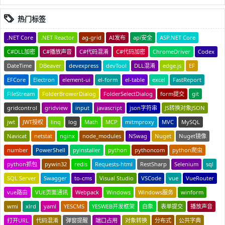
热门标签
.NET Core
.NET Reactor
ag-grid
AI发布
api安全
ASP.NET Core
C#DLL加密
C#播放声音
C#代码混淆
C#代码加密
ChromeDriver
Codex
DateTime
DBeaver
devexpress
devTool
DLL混淆
edge.js
EF
EFCore
Electron
element-ui
el-form
el-table
excel
FastReport
FileStream
FolderBrowerDialog
FolderSelectDialog
form提交
git
gridcontrol
gridview
input
javascript
json字符串
JS转换对象JSON
jwt
JWT授权
linq
log
Math
MCP
mitmproxy
MVC
MySQL
Navicat
netstat
nginx
node_modules
NSwag
Nuget
Nuget镜像
number
PowerShell
pyinstaller
python
pythoncom
python爬虫
python抓包
pywin32
redis
Requests-html
RestSharp
Selenium
sql
SQL Server
Swagger
to-cms
Visual Studio
VSCode
vue
VueRouter
vue路由
VUE页面通讯
Webpack
Windows
Windows服务
winform
wmi
xlrd
yaml
YESCMS
YESWEB开发框架
白象
表单提交
播放声音
打开URL
代码混淆
弹窗提醒
端口占用
对象转换
分布式
公共字典