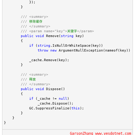
            });

        }

///
<summary>
///
 移除缓存

///
</summary>
///
<param name="key">
关键字
</param>
public
void
 Remove(
string
 key)

        {

if
 (
string
.IsNullOrWhiteSpace(key))

throw
new
 ArgumentNullException(nameof(key));

            _cache.Remove(key);

        }

///
<summary>
///
 释放

///
</summary>
public
void
 Dispose()

        {

if
 (_cache != 
null
)

                _cache.Dispose();

            GC.SuppressFinalize(
this
);

        }

    }

}
GarsonZhang www.yesdotnet.com