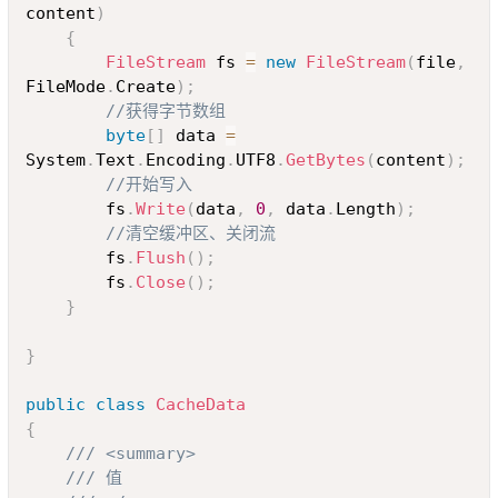
content
)
{
FileStream
 fs 
=
new
FileStream
(
file
,
FileMode
.
Create
)
;
//获得字节数组
byte
[
]
 data 
=
System
.
Text
.
Encoding
.
UTF8
.
GetBytes
(
content
)
;
//开始写入
		fs
.
Write
(
data
,
0
,
 data
.
Length
)
;
//清空缓冲区、关闭流
		fs
.
Flush
(
)
;
		fs
.
Close
(
)
;
}
}
public
class
CacheData
{
/// <summary>
/// 值