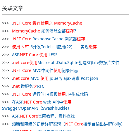
关联文章
.
NET
Core
缓存
使用
之
MemoryCache
MemoryCache
如何清除全部
缓存
？
.
NET
Core
ResponseCache 浏览器
缓存
使用
.
NET
6开发TodoList应用(22)——实现
缓存
ASP.
NET
Core
使用
LESS
.
net
core
使用
Microsoft.Data.Sqlite创建SQLite数据库文件
.
NET
Core
MVC中间件
使用
记录日志
.
net
core
MVC
使用
jquery ajax请求 Post json
.
net
微服务
之
RFC
.
NET
Core
运行时T4模板
使用
,T4生成代码
在ASP.
NET
Core
web API中
使用
Swagger/OpenAPI（Swashbuckle）
ASP.
NET
Core
官网教程，资料查找
熔断和降级的初步详解实现（
NET
Core
控制台输出讲解Polly）