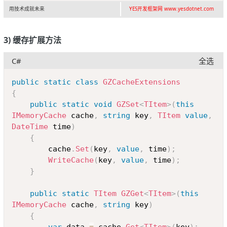
用技术成就未来
YES开发框架网 www.yesdotnet.com
3) 缓存扩展方法
C#
全选
Copy
public
static
class
GZCacheExtensions
{
public
static
void
GZSet
<
TItem
>
(
this
IMemoryCache
 cache
,
string
 key
,
TItem
value
,
DateTime
 time
)
{
		cache
.
Set
(
key
,
value
,
 time
)
;
WriteCache
(
key
,
value
,
 time
)
;
}
public
static
TItem
GZGet
<
TItem
>
(
this
IMemoryCache
 cache
,
string
 key
)
{
var
 data 
=
 cache
.
Get
<
TItem
>
(
key
)
;