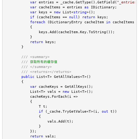
var
 entries = _cache.GetType().GetField(
"
_entries
"
var
 cacheItems = entries 
as
 IDictionary;

var
 keys = 
new
 List<
string
>();

if
 (cacheItems == 
null
) 
return
 keys;

foreach
 (DictionaryEntry cacheItem 
in
 cacheItems)

            {

                keys.Add(cacheItem.Key.ToString());

            }

return
 keys;

        }

///
<summary>
///
 获取所有的缓存值

///
</summary>
///
<returns></returns>
public
 List<T> GetAllValues<T>()

        {

var
 cacheKeys = GetAllKeys();

            List<T> vals = 
new
 List<T>();

            cacheKeys.ForEach(i =>

            {

                T t;

if
 (_cache.TryGetValue<T>(i, 
out
 t))

                {

                    vals.Add(t);

                }

            });

return
 vals;
