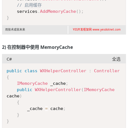
// 启用缓存
	services
.
AddMemoryCache
(
)
;
}
用技术成就未来
YES开发框架网 www.yesdotnet.com
2) 在控制器中使用 MemoryCache
C#
全选
Copy
public
class
WXHelperController
:
Controller
{
IMemoryCache
 _cache
;
public
WXHelperController
(
IMemoryCache
cache
)
{
		_cache 
=
 cache
;
}
}