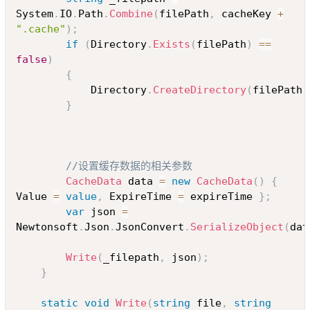
System
.
IO
.
Path
.
Combine
(
filePath
,
 cacheKey 
+
".cache"
)
;
if
(
Directory
.
Exists
(
filePath
)
==
false
)
{
			Directory
.
CreateDirectory
(
filePath
)
}
//设置缓存数据的相关参数
CacheData
 data 
=
new
CacheData
(
)
{
Value 
=
value
,
 ExpireTime 
=
 expireTime 
}
;
var
 json 
=
Newtonsoft
.
Json
.
JsonConvert
.
SerializeObject
(
dat
Write
(
_filepath
,
 json
)
;
}
static
void
Write
(
string
 file
,
string