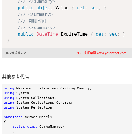
/// </summary>
public
object
 Value 
{
get
;
set
;
}
/// <summary>
/// 到期时间
/// </summary>
public
DateTime
 ExpireTime 
{
get
;
set
;
}
}
用技术成就未来
YES开发框架网 www.yesdotnet.com
其他参考代码
using
using
using
using
using
 System.Reflection;

namespace
 server.Models

{

public
class
 CacheManager

    {
