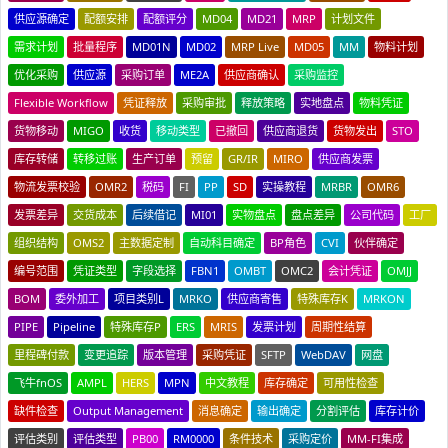
供应源确定
配额安排
配额评分
MD04
MD21
MRP
计划文件
需求计划
批量程序
MD01N
MD02
MRP Live
MD05
MM
物料计划
优化采购
供应源
采购订单
ME2A
供应商确认
采购监控
Flexible Workflow
凭证释放
采购审批
释放策略
实地盘点
物料凭证
货物移动
MIGO
收货
移动类型
已撤回
供应商退货
货物发出
STO
库存转储
转移过账
生产订单
预留
GR/IR
MIRO
供应商发票
物流发票校验
OMR2
税码
FI
PP
SD
实操教程
MRBR
OMR6
发票差异
交货成本
后续借记
MI01
实物盘点
盘点差异
公司代码
工厂
组织结构
OMS2
主数据定制
自动科目确定
BP角色
CVI
伙伴确定
编号范围
凭证类型
字段选择
FBN1
OMBT
OMC2
会计凭证
OMJJ
BOM
委外加工
项目类别L
MRKO
供应商寄售
特殊库存K
MRKON
PIPE
Pipeline
特殊库存P
ERS
MRIS
发票计划
周期性结算
里程碑付款
变更追踪
版本管理
采购凭证
SFTP
WebDAV
网盘
飞牛fnOS
AMPL
HERS
MPN
中文教程
库存确定
可用性检查
缺件检查
Output Management
消息确定
输出确定
分割评估
库存计价
评估类别
评估类型
PB00
RM0000
条件技术
采购定价
MM-FI集成