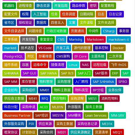
机器码
进程排查
静态资源
开发指南
路由参数
密钥
配置教程
配置文件
权限
人工智能
任务
任务调度
日期间隔
日志
日志记录
省市区
授权验证
数据库
四舍五入
文案
文件读取
文件夹选择
文件目录选择
问题排查
行政区域数据
页面通讯
中间件
CSharp
事务锁
工单系统
并发控制
重复提交
CMS
Markdig
Markdown
markdown-it
marked
技术选型
VS Code
开发工具
源代码管理
版本控制
Docker
PostgreSQL
时区
部署排查
CMS架构
EF Core
主题系统
二次开发
插件系统
容器
运维命令
镜像清理
Linux
NAS
远程挂载
飞牛 fnOS
S/4HANA
SAP GUI
SAP HANA
SAP R/3
SAP入门
SAP版本
ERP
SAP
SAP MM
库存管理
物料管理
采购管理
入门教程
SAP S/4HANA
SPRO
企业结构
采购组织
MM01
物料主数据
物料类型
BP分组
业务伙伴
供应商主数据
ME41
RFQ
库存物料
采购流程
ME51
消耗性物料
科目分配
采购申请
AC03
ML81N
外部服务
服务主数据
Business Partner
SAP培训
ME51N
MM模块
Lean Services
MM-SRV
外部服务采购
PIR
供应来源
采购主数据
采购信息记录
ME31K
框架协议
计划协议
采购合同
ME01
供应来源确定
货源清单
MEQ1