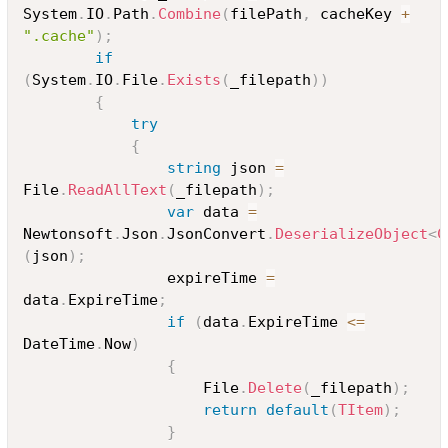
System
.
IO
.
Path
.
Combine
(
filePath
,
 cacheKey 
+
".cache"
)
;
if
(
System
.
IO
.
File
.
Exists
(
_filepath
)
)
{
try
{
string
 json 
=
File
.
ReadAllText
(
_filepath
)
;
var
 data 
=
Newtonsoft
.
Json
.
JsonConvert
.
DeserializeObject
<
C
(
json
)
;
				expireTime 
=
data
.
ExpireTime
;
if
(
data
.
ExpireTime 
<=
DateTime
.
Now
)
{
					File
.
Delete
(
_filepath
)
;
return
default
(
TItem
)
;
}