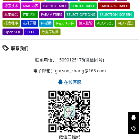
增强技术
ABAP内表
HASHED TABLE
SORTED TABLE
STANDARD TABLE
基本概念
性能优化
PARAMETERS
SELECT-OPTIONS
SELECTION-SCREEN
报表程序
选择屏幕
F4帮助
Report事件
输入校验
ABAP SQL
ABAP语法
Open SQL
SELECT
数据库访问
联系我们
联系电话：15090125178(微信同号)
电子邮箱：garson_zhang@163.com
在线客服
微信二维码