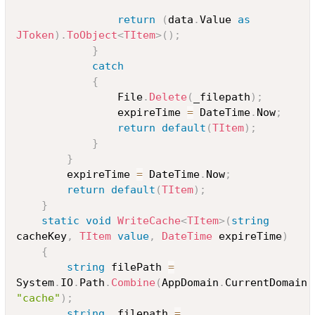
return
(
data
.
Value 
as
JToken
)
.
ToObject
<
TItem
>
(
)
;
}
catch
{
				File
.
Delete
(
_filepath
)
;
				expireTime 
=
 DateTime
.
Now
;
return
default
(
TItem
)
;
}
}
		expireTime 
=
 DateTime
.
Now
;
return
default
(
TItem
)
;
}
static
void
WriteCache
<
TItem
>
(
string
cacheKey
,
TItem
value
,
DateTime
 expireTime
)
{
string
 filePath 
=
System
.
IO
.
Path
.
Combine
(
AppDomain
.
CurrentDomain
.
"cache"
)
;
string
 _filepath 
=