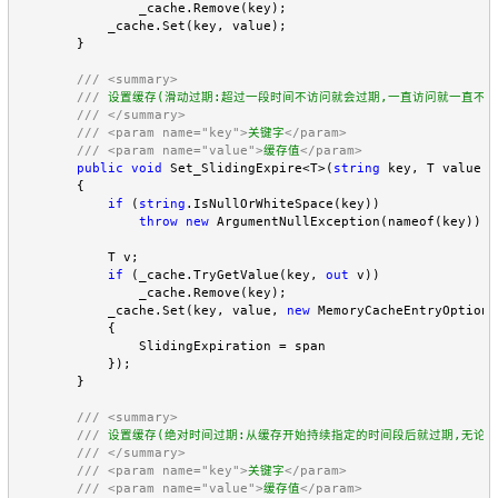
                _cache.Remove(key);

            _cache.Set(key, value);

        }

///
<summary>
///
 设置缓存(滑动过期:超过一段时间不访问就会过期,一直访问就一直不过期
///
</summary>
///
<param name="key">
关键字
</param>
///
<param name="value">
缓存值
</param>
public
void
 Set_SlidingExpire<T>(
string
 key, T value, 
        {

if
 (
string
.IsNullOrWhiteSpace(key))

throw
new
 ArgumentNullException(nameof(key));

            T v;

if
 (_cache.TryGetValue(key, 
out
 v))

                _cache.Remove(key);

            _cache.Set(key, value, 
new
 MemoryCacheEntryOptions(
            {

                SlidingExpiration = span

            });

        }

///
<summary>
///
 设置缓存(绝对时间过期:从缓存开始持续指定的时间段后就过期,无论有
///
</summary>
///
<param name="key">
关键字
</param>
///
<param name="value">
缓存值
</param>