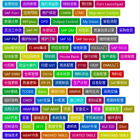
发票校验
合同参照
履约保留款
特别总账
预付款
Fiori Launchpad
SAP Fiori
应用导航
用户体验
LSMW
LTMC
Migration Cockpit
数据迁移
BRFplus
OPD
Output Control
My Inbox
审批流程
灵活工作流
SAP PP
外部加工
SAP QM
检验批
质量信息记录
采购收货
SAP PM
维护BOM
维护订单
SAP SD
SAP Service
端到端流程
MM模块培训
FI-MM集成
供应商管理
审批配置
FICO入门
SAP FICO
财务配置
供应商税务
预扣税
House Bank
银行对账
客户清账
应收账款
FI控制
验证与替代
印度 GST
税务配置
F110
FBZP
EWM入门
SAP EWM
仓库管理
OX14
成本核算
物料评估
后勤配置
物料组
价值更新
数量更新
PP-PI
流程制造
生产计划
容差配置
SAP事务码
SAP基础
TCODE
Basis
事务代码
MMNR
编号区间
采购实操
组织架构
OMSF
SAP实操
FI配置
端口修改
密码设置
数据库配置
远程访问
ABAP基础
SAP ABAP
内表
变量定义
常量
数据类型
ABAP
SAP开发
变量
基础语法
系统变量
结构体
字符串处理
循环语句
控制语句
DDIC
SE11
数据字典
透明表
ABAP开发
ALE EDI
IDoc
增强技术
ABAP内表
HASHED TABLE
SORTED TABLE
STANDARD TABLE