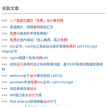
关联文章
八
个
独家
珍藏
的
「
免费
」
设计
素材
网
高清图片、视频
素材
网站汇总
免费
可商用
的
字体有哪些？
免费
在线PS网站（良心推荐，真正
免费
）
SSL证书：Certify工具自动注册并管理
免费
的
Let's Encrypt
Https证书
nginx搭建
个
私有内
网
cdn
如何
设计
高效
的
会计科目管理功能：基于ERP系统
的
数据库表结
构
wifnorm处于
设计
模式校验 (.NET6)
windows申请
免费
SSL证书－Let's Encrypt
动态表单存储
设计
API接口安全
设计
方案
PDA android获得屏幕
设计
尺寸