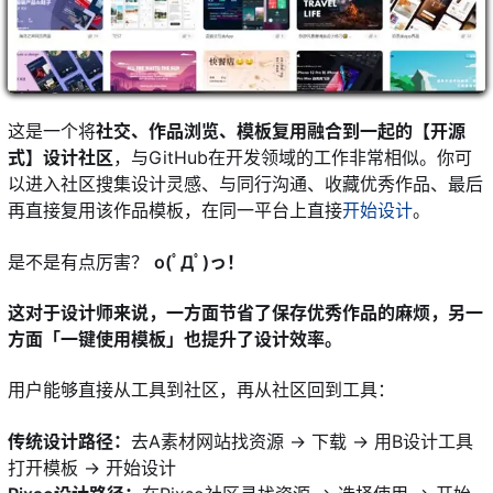
这是一个将
社交、作品浏览、模板复用融合到一起的【开源
式】设计社区
，与GitHub在开发领域的工作非常相似。你可
以进入社区搜集设计灵感、与同行沟通、收藏优秀作品、最后
再直接复用该作品模板，在同一平台上直接
开始设计
。
是不是有点厉害？
o(ﾟДﾟ)っ！
这对于设计师来说，一方面节省了保存优秀作品的麻烦，另一
方面「一键使用模板」也提升了设计效率。
用户能够直接从工具到社区，再从社区回到工具：
传统设计路径：
去A素材网站找资源 → 下载 → 用B设计工具
打开模板 → 开始设计