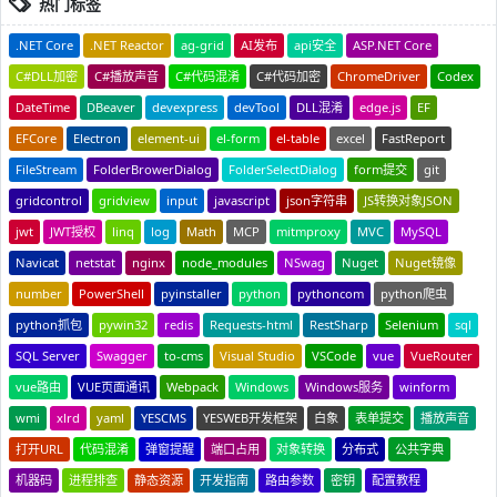
热门标签
.NET Core
.NET Reactor
ag-grid
AI发布
api安全
ASP.NET Core
C#DLL加密
C#播放声音
C#代码混淆
C#代码加密
ChromeDriver
Codex
DateTime
DBeaver
devexpress
devTool
DLL混淆
edge.js
EF
EFCore
Electron
element-ui
el-form
el-table
excel
FastReport
FileStream
FolderBrowerDialog
FolderSelectDialog
form提交
git
gridcontrol
gridview
input
javascript
json字符串
JS转换对象JSON
jwt
JWT授权
linq
log
Math
MCP
mitmproxy
MVC
MySQL
Navicat
netstat
nginx
node_modules
NSwag
Nuget
Nuget镜像
number
PowerShell
pyinstaller
python
pythoncom
python爬虫
python抓包
pywin32
redis
Requests-html
RestSharp
Selenium
sql
SQL Server
Swagger
to-cms
Visual Studio
VSCode
vue
VueRouter
vue路由
VUE页面通讯
Webpack
Windows
Windows服务
winform
wmi
xlrd
yaml
YESCMS
YESWEB开发框架
白象
表单提交
播放声音
打开URL
代码混淆
弹窗提醒
端口占用
对象转换
分布式
公共字典
机器码
进程排查
静态资源
开发指南
路由参数
密钥
配置教程