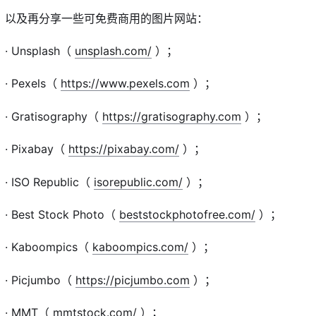
以及再分享一些可免费商用的图片网站：
· Unsplash（
unsplash.com/
）；
· Pexels（
https://www.pexels.com
）；
· Gratisography（
https://gratisography.com
）；
· Pixabay（
https://pixabay.com/
）；
· ISO Republic（
isorepublic.com/
）；
· Best Stock Photo（
beststockphotofree.com/
）；
· Kaboompics（
kaboompics.com/
）；
· Picjumbo（
https://picjumbo.com
）；
· MMT（
mmtstock.com/
）；