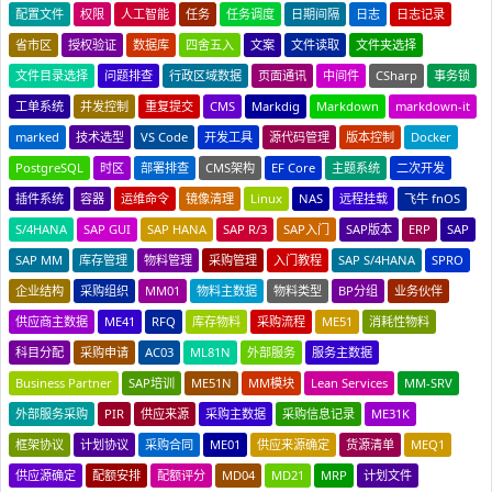
配置文件
权限
人工智能
任务
任务调度
日期间隔
日志
日志记录
省市区
授权验证
数据库
四舍五入
文案
文件读取
文件夹选择
文件目录选择
问题排查
行政区域数据
页面通讯
中间件
CSharp
事务锁
工单系统
并发控制
重复提交
CMS
Markdig
Markdown
markdown-it
marked
技术选型
VS Code
开发工具
源代码管理
版本控制
Docker
PostgreSQL
时区
部署排查
CMS架构
EF Core
主题系统
二次开发
插件系统
容器
运维命令
镜像清理
Linux
NAS
远程挂载
飞牛 fnOS
S/4HANA
SAP GUI
SAP HANA
SAP R/3
SAP入门
SAP版本
ERP
SAP
SAP MM
库存管理
物料管理
采购管理
入门教程
SAP S/4HANA
SPRO
企业结构
采购组织
MM01
物料主数据
物料类型
BP分组
业务伙伴
供应商主数据
ME41
RFQ
库存物料
采购流程
ME51
消耗性物料
科目分配
采购申请
AC03
ML81N
外部服务
服务主数据
Business Partner
SAP培训
ME51N
MM模块
Lean Services
MM-SRV
外部服务采购
PIR
供应来源
采购主数据
采购信息记录
ME31K
框架协议
计划协议
采购合同
ME01
供应来源确定
货源清单
MEQ1
供应源确定
配额安排
配额评分
MD04
MD21
MRP
计划文件