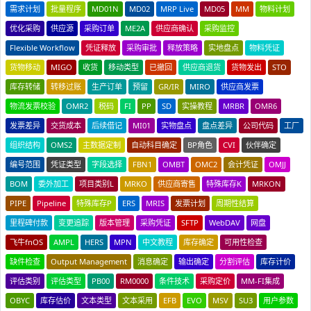
需求计划
批量程序
MD01N
MD02
MRP Live
MD05
MM
物料计划
优化采购
供应源
采购订单
ME2A
供应商确认
采购监控
Flexible Workflow
凭证释放
采购审批
释放策略
实地盘点
物料凭证
货物移动
MIGO
收货
移动类型
已撤回
供应商退货
货物发出
STO
库存转储
转移过账
生产订单
预留
GR/IR
MIRO
供应商发票
物流发票校验
OMR2
税码
FI
PP
SD
实操教程
MRBR
OMR6
发票差异
交货成本
后续借记
MI01
实物盘点
盘点差异
公司代码
工厂
组织结构
OMS2
主数据定制
自动科目确定
BP角色
CVI
伙伴确定
编号范围
凭证类型
字段选择
FBN1
OMBT
OMC2
会计凭证
OMJJ
BOM
委外加工
项目类别L
MRKO
供应商寄售
特殊库存K
MRKON
PIPE
Pipeline
特殊库存P
ERS
MRIS
发票计划
周期性结算
里程碑付款
变更追踪
版本管理
采购凭证
SFTP
WebDAV
网盘
飞牛fnOS
AMPL
HERS
MPN
中文教程
库存确定
可用性检查
缺件检查
Output Management
消息确定
输出确定
分割评估
库存计价
评估类别
评估类型
PB00
RM0000
条件技术
采购定价
MM-FI集成
OBYC
库存估价
文本类型
文本采用
EFB
EVO
MSV
SU3
用户参数