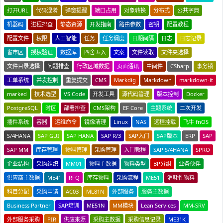
打开URL
代码混淆
弹窗提醒
端口占用
对象转换
分布式
公共字典
机器码
进程排查
静态资源
开发指南
路由参数
密钥
配置教程
配置文件
权限
人工智能
任务
任务调度
日期间隔
日志
日志记录
省市区
授权验证
数据库
四舍五入
文案
文件读取
文件夹选择
文件目录选择
问题排查
行政区域数据
页面通讯
中间件
CSharp
事务锁
工单系统
并发控制
重复提交
CMS
Markdig
Markdown
markdown-it
marked
技术选型
VS Code
开发工具
源代码管理
版本控制
Docker
PostgreSQL
时区
部署排查
CMS架构
EF Core
主题系统
二次开发
插件系统
容器
运维命令
镜像清理
Linux
NAS
远程挂载
飞牛 fnOS
S/4HANA
SAP GUI
SAP HANA
SAP R/3
SAP入门
SAP版本
ERP
SAP
SAP MM
库存管理
物料管理
采购管理
入门教程
SAP S/4HANA
SPRO
企业结构
采购组织
MM01
物料主数据
物料类型
BP分组
业务伙伴
供应商主数据
ME41
RFQ
库存物料
采购流程
ME51
消耗性物料
科目分配
采购申请
AC03
ML81N
外部服务
服务主数据
Business Partner
SAP培训
ME51N
MM模块
Lean Services
MM-SRV
外部服务采购
PIR
供应来源
采购主数据
采购信息记录
ME31K