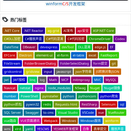
winform
C/S
开发框架
热门标签
.NET Core
.NET Reactor
ag-grid
AI发布
api安全
ASP.NET Core
C#DLL加密
C#播放声音
C#代码混淆
C#代码加密
ChromeDriver
Codex
DateTime
DBeaver
devexpress
devTool
DLL混淆
edge.js
EF
EFCore
Electron
element-ui
el-form
el-table
excel
FastReport
FileStream
FolderBrowerDialog
FolderSelectDialog
form提交
git
gridcontrol
gridview
input
javascript
json字符串
JS转换对象JSON
jwt
JWT授权
linq
log
Math
MCP
mitmproxy
MVC
MySQL
Navicat
netstat
nginx
node_modules
NSwag
Nuget
Nuget镜像
number
PowerShell
pyinstaller
python
pythoncom
python爬虫
python抓包
pywin32
redis
Requests-html
RestSharp
Selenium
sql
SQL Server
Swagger
to-cms
Visual Studio
VSCode
vue
VueRouter
vue路由
VUE页面通讯
Webpack
Windows
Windows服务
winform
wmi
xlrd
yaml
YESCMS
YESWEB开发框架
白象
表单提交
播放声音