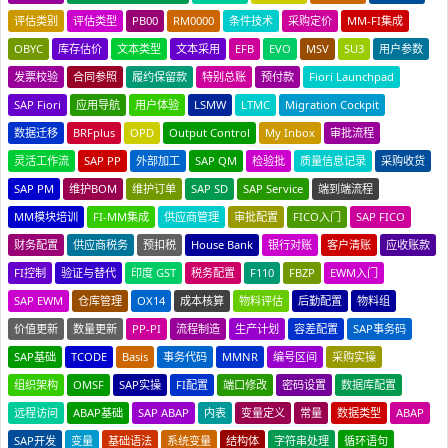
评估类别
评估类型
PB00
RM0000
条件技术
采购定价
MM-FI集成
OBYC
库存估价
文本类型
文本采用
EFB
EVO
MSV
SU3
用户参数
发票校验
合同参照
履约保留款
特别总账
预付款
Fiori Launchpad
SAP Fiori
应用导航
用户体验
LSMW
LTMC
Migration Cockpit
数据迁移
BRFplus
OPD
Output Control
My Inbox
审批流程
灵活工作流
SAP PP
外部加工
SAP QM
检验批
质量信息记录
采购收货
SAP PM
维护BOM
维护订单
SAP SD
SAP Service
端到端流程
MM模块培训
FI-MM集成
供应商管理
审批配置
FICO入门
SAP FICO
财务配置
供应商税务
预扣税
House Bank
银行对账
客户清账
应收账款
FI控制
验证与替代
印度 GST
税务配置
F110
FBZP
EWM入门
SAP EWM
仓库管理
OX14
成本核算
物料评估
后勤配置
物料组
价值更新
数量更新
PP-PI
流程制造
生产计划
容差配置
SAP事务码
SAP基础
TCODE
Basis
事务代码
MMNR
编号区间
采购实操
组织架构
OMSF
SAP实操
FI配置
端口修改
密码设置
数据库配置
远程访问
ABAP基础
SAP ABAP
内表
变量定义
常量
数据类型
ABAP
SAP开发
变量
基础语法
系统变量
结构体
字符串处理
循环语句