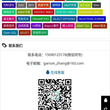
控制语句
DDIC
SE11
数据字典
透明表
ABAP开发
ALE EDI
IDoc
增强技术
ABAP内表
HASHED TABLE
SORTED TABLE
STANDARD TABLE
基本概念
性能优化
PARAMETERS
SELECT-OPTIONS
SELECTION-SCREEN
报表程序
选择屏幕
F4帮助
Report事件
输入校验
ABAP SQL
ABAP语法
Open SQL
SELECT
数据库访问
联系我们
联系电话：15090125178(微信同号)
电子邮箱：garson_zhang@163.com
在线客服