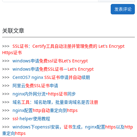
发表评论
关联文章
SSL
证书
：
Certify
工具
自动
注册
并
管理
免费
的
Let
'
s
Encrypt
Https
证书
windows申请
免费
ssl
证书
Let
'
s
Encrypt
windows申请
免费
SSL
证书
－
Let
'
s
Encrypt
CentOS7 nginx
SSL
证书
申请
并
自动
续期
阿里云
免费
SSL
证书
申请
nginx内外网分流+
https
证书
同步
域名
工具
：域名助理，批量查询域名是否
注册
nginx配置
http
自动
重定向到
https
ssl
-helper使用教程
windows下openssl安装，
证书
生成，nginx配置
https
以及
http
重定向
https