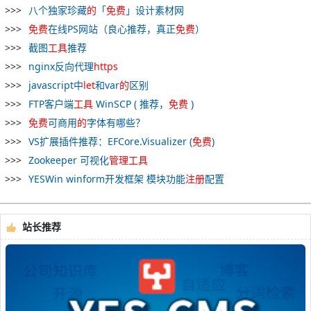
八个独家珍藏
的
「
免费
」设计素材网
免费
在线PS网站（良心推荐，真正
免费
）
截图
工具
推荐
nginx反向代理
https
javascript中
let
和var
的
区别
FTP客户端
工具
WinSCP ( 推荐，
免费
)
免费
可商用
的
字体有哪些？
VS扩展插件推荐：EFCore.Visualizer (
免费
)
Zookeeper 可视化
管理
工具
YESWin winform开发框架 模块功能
注册
配置
站长推荐