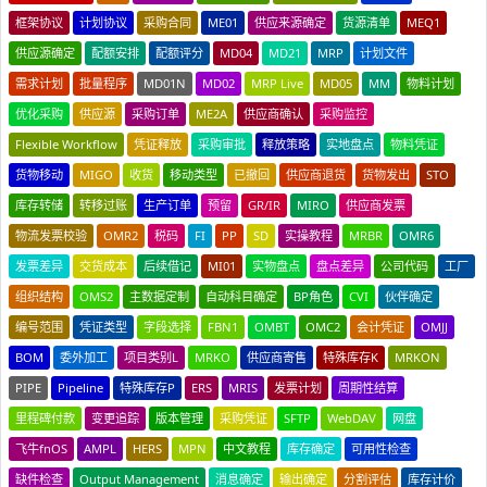
框架协议
计划协议
采购合同
ME01
供应来源确定
货源清单
MEQ1
供应源确定
配额安排
配额评分
MD04
MD21
MRP
计划文件
需求计划
批量程序
MD01N
MD02
MRP Live
MD05
MM
物料计划
优化采购
供应源
采购订单
ME2A
供应商确认
采购监控
Flexible Workflow
凭证释放
采购审批
释放策略
实地盘点
物料凭证
货物移动
MIGO
收货
移动类型
已撤回
供应商退货
货物发出
STO
库存转储
转移过账
生产订单
预留
GR/IR
MIRO
供应商发票
物流发票校验
OMR2
税码
FI
PP
SD
实操教程
MRBR
OMR6
发票差异
交货成本
后续借记
MI01
实物盘点
盘点差异
公司代码
工厂
组织结构
OMS2
主数据定制
自动科目确定
BP角色
CVI
伙伴确定
编号范围
凭证类型
字段选择
FBN1
OMBT
OMC2
会计凭证
OMJJ
BOM
委外加工
项目类别L
MRKO
供应商寄售
特殊库存K
MRKON
PIPE
Pipeline
特殊库存P
ERS
MRIS
发票计划
周期性结算
里程碑付款
变更追踪
版本管理
采购凭证
SFTP
WebDAV
网盘
飞牛fnOS
AMPL
HERS
MPN
中文教程
库存确定
可用性检查
缺件检查
Output Management
消息确定
输出确定
分割评估
库存计价