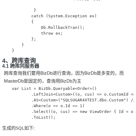
             }

            catch (System.Exception ex)

            {

                Db.RollbackTran();

                throw ex;

            };

        }

4、跨库查询
4.1 跨库同服务器
跨库查询我们要用BizDb进行查询，因为BizDb是多变的，而
MasterDb是固定的，查询用BizDb为主
    var List = BizDb.Queryable<Order>()

            .LeftJoin<Custom>((o, cus) => o.CustomId == 
            .AS<Custom>("SQLSUGAR4XTEST.dbo.Custom") 
            .Where(o => o.Id == 1)

            .Select((o, cus) => new ViewOrder { Id = o.
生成的SQL如下: