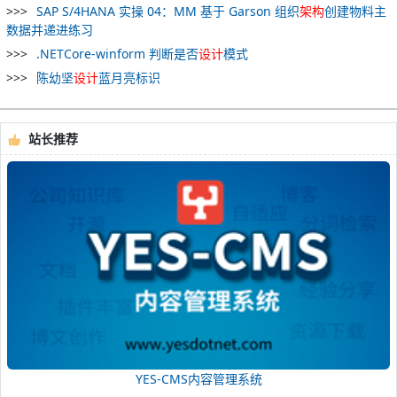
SAP S/4HANA 实操 04：MM 基于 Garson 组织
架构
创建物料主
数据并递进练习
.NETCore-winform 判断是否
设计
模式
陈幼坚
设计
蓝月亮标识
站长推荐
YES-CMS内容管理系统