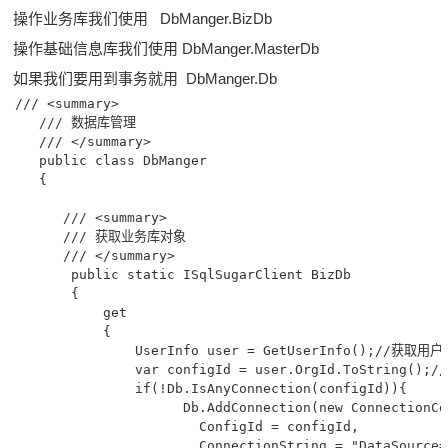
操作业务库我们使用 DbManger.BizDb
操作基础信息库我们使用 DbManger.MasterDb
如果我们要用到事务就用 DbManger.Db
 /// <summary>

    /// 数据库管理

    /// </summary>

    public class DbManger

    {

       /// <summary>

       /// 获取业务库对象

       /// </summary>

        public static ISqlSugarClient BizDb 

        {

            get 

            {

                UserInfo user = GetUserInfo();//获
                var configId = user.OrgId.ToString(
                if(!Db.IsAnyConnection(configId)){

                      Db.AddConnection(new ConnectionCo
                        ConfigId = configId, 

                        ConnectionString = "DataSource=