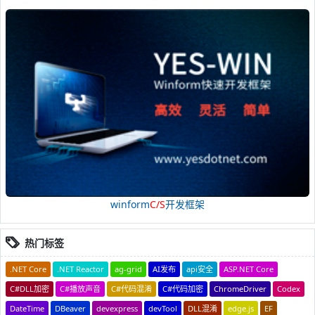
winform
C/S
开发框架
热门标签
.NET Core
.NET Reactor
ag-grid
AI发布
api安全
ASP.NET Core
C#DLL加密
C#播放声音
C#代码混淆
C#代码加密
ChromeDriver
Codex
DateTime
DBeaver
devexpress
devTool
DLL混淆
edge.js
EF