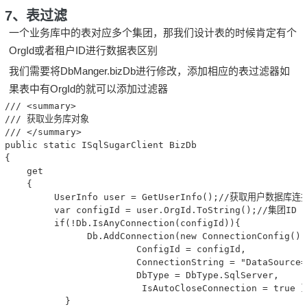
7、表过滤
一个业务库中的表对应多个集团，那我们设计表的时候肯定有个
OrgId或者租户ID进行数据表区别
我们需要将DbManger.bizDb进行修改，添加相应的表过滤器如
果表中有OrgId的就可以添加过滤器
/// <summary>

/// 获取业务库对象

/// </summary>

public static ISqlSugarClient BizDb 

{

    get 

    {

         UserInfo user = GetUserInfo();//获取用户数据库
         var configId = user.OrgId.ToString();//集团
         if(!Db.IsAnyConnection(configId)){

               Db.AddConnection(new ConnectionConfig() {
                        ConfigId = configId, 

                        ConnectionString = "DataSource=
                        DbType = DbType.SqlServer,

                         IsAutoCloseConnection = true })
           } 
