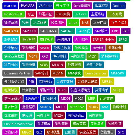
marked
技术选型
VS Code
开发工具
源代码管理
版本控制
Docker
PostgreSQL
时区
部署排查
CMS架构
EF Core
主题系统
二次开发
插件系统
容器
运维命令
镜像清理
Linux
NAS
远程挂载
飞牛 fnOS
S/4HANA
SAP GUI
SAP HANA
SAP R/3
SAP入门
SAP版本
ERP
SAP
SAP MM
库存管理
物料管理
采购管理
入门教程
SAP S/4HANA
SPRO
企业结构
采购组织
MM01
物料主数据
物料类型
BP分组
业务伙伴
供应商主数据
ME41
RFQ
库存物料
采购流程
ME51
消耗性物料
科目分配
采购申请
AC03
ML81N
外部服务
服务主数据
Business Partner
SAP培训
ME51N
MM模块
Lean Services
MM-SRV
外部服务采购
PIR
供应来源
采购主数据
采购信息记录
ME31K
框架协议
计划协议
采购合同
ME01
供应来源确定
货源清单
MEQ1
供应源确定
配额安排
配额评分
MD04
MD21
MRP
计划文件
需求计划
批量程序
MD01N
MD02
MRP Live
MD05
MM
物料计划
优化采购
供应源
采购订单
ME2A
供应商确认
采购监控
Flexible Workflow
凭证释放
采购审批
释放策略
实地盘点
物料凭证
货物移动
MIGO
收货
移动类型
已撤回
供应商退货
货物发出
STO