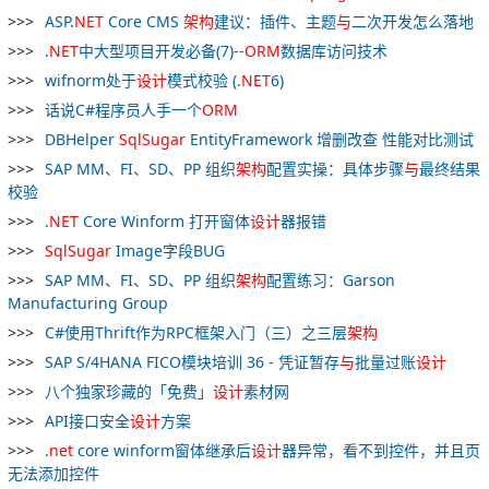
ASP.
NET
Core CMS
架构
建议：插件、主题
与
二次开发怎么落地
.
NET
中大型项目开发必备(7)--
ORM
数据库访问技术
wifnorm处于
设计
模式校验 (.
NET
6)
话说C#程序员人手一个
ORM
DBHelper
SqlSugar
EntityFramework 增删改查 性能对比测试
SAP MM、FI、SD、PP 组织
架构
配置实操：具体步骤
与
最终结果
校验
.
NET
Core Winform 打开窗体
设计
器报错
SqlSugar
Image字段BUG
SAP MM、FI、SD、PP 组织
架构
配置练习：Garson
Manufacturing Group
C#使用Thrift作为RPC框架入门（三）之三层
架构
SAP S/4HANA FICO模块培训 36 - 凭证暂存
与
批量过账
设计
八个独家珍藏的「免费」
设计
素材网
API接口安全
设计
方案
.
net
core winform窗体继承后
设计
器异常，看不到控件，并且页
无法添加控件