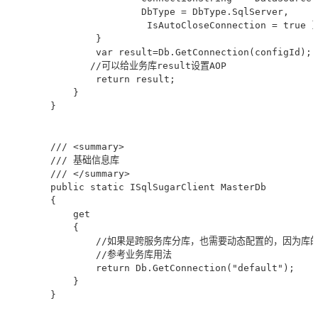
                        DbType = DbType.SqlServer,

                         IsAutoCloseConnection = true })
                }      

                var result=Db.GetConnection(configId);

               //可以给业务库result设置AOP

                return result;

            }

        }

        /// <summary>

        /// 基础信息库

        /// </summary>

        public static ISqlSugarClient MasterDb

        {

            get

            {

                //如果是跨服务库分库，也需要动态配置的，因为库的
                //参考业务库用法

                return Db.GetConnection("default");

            }

        }
