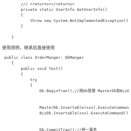
        /// <returns></returns>

        private static UserInfo GetUserInfo()

        {

            throw new System.NotImplementedException();

        }

使用用例，继承后直接使用
 public class OrderManger: DbManger

    {

        public void Test() 

        {

            try

            {

                Db.BeginTran();//用Db管理 MasterDb和BizD
                MasterDb.Insertable(xxx).ExecuteComm
                BizDb.Insertable(xxx).ExecuteCommand(
                Db.CommitTran();//统一事务
