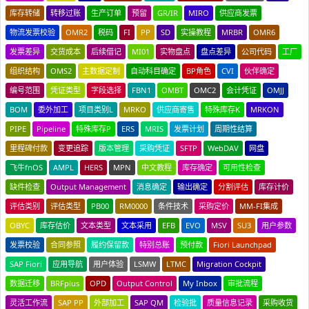
库存转储
转移过账
生产订单
预留
GR/IR
MIRO
供应商发票
物流发票校验
OMR2
税码
FI
PP
SD
实操教程
MRBR
OMR6
发票差异
交货成本
后续借记
MI01
实物盘点
盘点差异
公司代码
工厂
组织结构
OMS2
主数据定制
自动科目确定
BP角色
CVI
伙伴确定
编号范围
凭证类型
字段选择
FBN1
OMBT
OMC2
会计凭证
OMJJ
BOM
委外加工
项目类别L
MRKO
供应商寄售
特殊库存K
MRKON
PIPE
Pipeline
特殊库存P
ERS
MRIS
发票计划
周期性结算
里程碑付款
变更追踪
版本管理
采购凭证
SFTP
WebDAV
网盘
飞牛fnOS
AMPL
HERS
MPN
中文教程
库存确定
可用性检查
缺件检查
Output Management
消息确定
输出确定
分割评估
库存计价
评估类别
评估类型
PB00
RM0000
条件技术
采购定价
MM-FI集成
OBYC
库存估价
文本类型
文本采用
EFB
EVO
MSV
SU3
用户参数
发票校验
合同参照
履约保留款
特别总账
预付款
Fiori Launchpad
SAP Fiori
应用导航
用户体验
LSMW
LTMC
Migration Cockpit
数据迁移
BRFplus
OPD
Output Control
My Inbox
审批流程
灵活工作流
SAP PP
外部加工
SAP QM
检验批
质量信息记录
采购收货