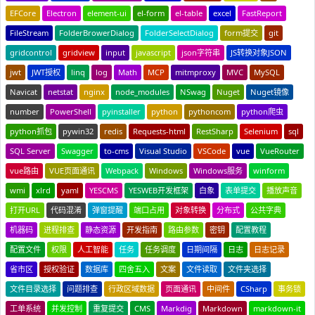
EFCore
Electron
element-ui
el-form
el-table
excel
FastReport
FileStream
FolderBrowerDialog
FolderSelectDialog
form提交
git
gridcontrol
gridview
input
javascript
json字符串
JS转换对象JSON
jwt
JWT授权
linq
log
Math
MCP
mitmproxy
MVC
MySQL
Navicat
netstat
nginx
node_modules
NSwag
Nuget
Nuget镜像
number
PowerShell
pyinstaller
python
pythoncom
python爬虫
python抓包
pywin32
redis
Requests-html
RestSharp
Selenium
sql
SQL Server
Swagger
to-cms
Visual Studio
VSCode
vue
VueRouter
vue路由
VUE页面通讯
Webpack
Windows
Windows服务
winform
wmi
xlrd
yaml
YESCMS
YESWEB开发框架
白象
表单提交
播放声音
打开URL
代码混淆
弹窗提醒
端口占用
对象转换
分布式
公共字典
机器码
进程排查
静态资源
开发指南
路由参数
密钥
配置教程
配置文件
权限
人工智能
任务
任务调度
日期间隔
日志
日志记录
省市区
授权验证
数据库
四舍五入
文案
文件读取
文件夹选择
文件目录选择
问题排查
行政区域数据
页面通讯
中间件
CSharp
事务锁
工单系统
并发控制
重复提交
CMS
Markdig
Markdown
markdown-it