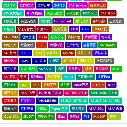
SAP PM
维护BOM
维护订单
SAP SD
SAP Service
端到端流程
MM模块培训
FI-MM集成
供应商管理
审批配置
FICO入门
SAP FICO
财务配置
供应商税务
预扣税
House Bank
银行对账
客户清账
应收账款
FI控制
验证与替代
印度 GST
税务配置
F110
FBZP
EWM入门
SAP EWM
仓库管理
OX14
成本核算
物料评估
后勤配置
物料组
价值更新
数量更新
PP-PI
流程制造
生产计划
容差配置
SAP事务码
SAP基础
TCODE
Basis
事务代码
MMNR
编号区间
采购实操
组织架构
OMSF
SAP实操
FI配置
端口修改
密码设置
数据库配置
远程访问
ABAP基础
SAP ABAP
内表
变量定义
常量
数据类型
ABAP
SAP开发
变量
基础语法
系统变量
结构体
字符串处理
循环语句
控制语句
DDIC
SE11
数据字典
透明表
ABAP开发
ALE EDI
IDoc
增强技术
ABAP内表
HASHED TABLE
SORTED TABLE
STANDARD TABLE
基本概念
性能优化
PARAMETERS
SELECT-OPTIONS
SELECTION-SCREEN
报表程序
选择屏幕
F4帮助
Report事件
输入校验
ABAP SQL
ABAP语法
Open SQL
SELECT
数据库访问
IKuai
IP修改
PVE
网络配置
虚拟化