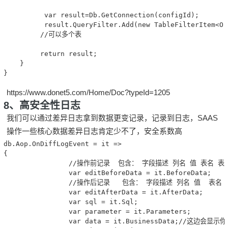
          var result=Db.GetConnection(configId);

          result.QueryFilter.Add(new TableFilterItem<
         //可以多个表

         return result;

    }

}
https://www.donet5.com/Home/Doc?typeId=1205
8、高安全性日志
我们可以通过差异日志拿到数据更变记录，记录到日志，SAAS
操作一些核心数据差异日志肯定少不了，安全系数高
db.Aop.OnDiffLogEvent = it =>

{

                //操作前记录  包含： 字段描述 列名 值 表名 表描
                var editBeforeData = it.BeforeData;

                //操作后记录   包含： 字段描述 列名 值  表名 
                var editAfterData = it.AfterData;

                var sql = it.Sql;

                var parameter = it.Parameters;

                var data = it.BusinessData;//这边会显