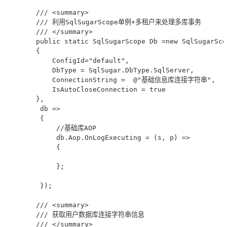
        /// <summary>

        /// 利用SqlSugarScope单例+多租户来处理多库事务

        /// </summary>

        public static SqlSugarScope Db =new SqlSugarSco
        {

            ConfigId="default",

            DbType = SqlSugar.DbType.SqlServer,

            ConnectionString =  @"基础信息库连接字符串",

            IsAutoCloseConnection = true

        },

         db =>

         {

             //基础库AOP

             db.Aop.OnLogExecuting = (s, p) =>

             {

             };

         });

        /// <summary>

        /// 获取用户数据库连接字符串信息

        /// </summary>
