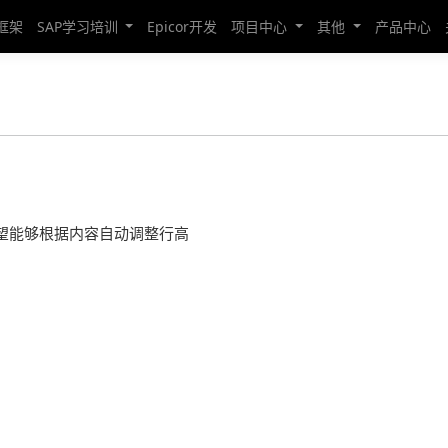
发框架
SAP学习培训
Epicor开发
项目中心
其他
产品中心
望能够根据内容自动调整行高