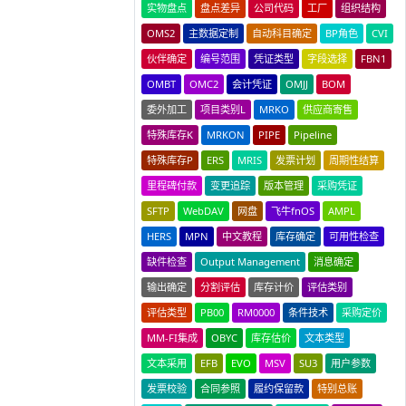
实物盘点
盘点差异
公司代码
工厂
组织结构
OMS2
主数据定制
自动科目确定
BP角色
CVI
伙伴确定
编号范围
凭证类型
字段选择
FBN1
OMBT
OMC2
会计凭证
OMJJ
BOM
委外加工
项目类别L
MRKO
供应商寄售
特殊库存K
MRKON
PIPE
Pipeline
特殊库存P
ERS
MRIS
发票计划
周期性结算
里程碑付款
变更追踪
版本管理
采购凭证
SFTP
WebDAV
网盘
飞牛fnOS
AMPL
HERS
MPN
中文教程
库存确定
可用性检查
缺件检查
Output Management
消息确定
输出确定
分割评估
库存计价
评估类别
评估类型
PB00
RM0000
条件技术
采购定价
MM-FI集成
OBYC
库存估价
文本类型
文本采用
EFB
EVO
MSV
SU3
用户参数
发票校验
合同参照
履约保留款
特别总账