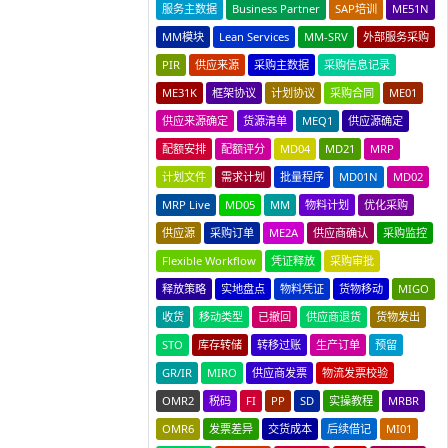
服务主数据
Business Partner
SAP培训
ME51N
MM模块
Lean Services
MM-SRV
外部服务采购
PIR
供应来源
采购主数据
采购信息记录
ME31K
框架协议
计划协议
采购合同
ME01
供应来源确定
货源清单
MEQ1
供应源确定
配额安排
配额评分
MD04
MD21
MRP
计划文件
需求计划
批量程序
MD01N
MD02
MRP Live
MD05
MM
物料计划
优化采购
供应源
采购订单
ME2A
供应商确认
采购监控
Flexible Workflow
凭证释放
采购审批
释放策略
实地盘点
物料凭证
货物移动
MIGO
收货
移动类型
已撤回
供应商退货
货物发出
STO
库存转储
转移过账
生产订单
预留
GR/IR
MIRO
供应商发票
物流发票校验
OMR2
税码
FI
PP
SD
实操教程
MRBR
OMR6
发票差异
交货成本
后续借记
MI01