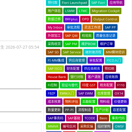
预付款
Fiori Launchpad
SAP Fiori
应用导航
用户体验
LSMW
LTMC
Migration Cockpit
数据迁移
BRFplus
OPD
Output Control
My Inbox
审批流程
灵活工作流
SAP PP
外部加工
SAP QM
检验批
质量信息记录
采购收货
SAP PM
维护BOM
维护订单
国生
2026-07-27 05:54
SAP SD
SAP Service
端到端流程
MM模块培训
FI-MM集成
供应商管理
审批配置
FICO入门
SAP FICO
财务配置
供应商税务
预扣税
House Bank
银行对账
客户清账
应收账款
FI控制
验证与替代
印度 GST
税务配置
F110
FBZP
EWM入门
SAP EWM
仓库管理
OX14
成本核算
物料评估
后勤配置
物料组
价值更新
数量更新
PP-PI
流程制造
生产计划
容差配置
SAP事务码
SAP基础
TCODE
Basis
事务代码
MMNR
编号区间
采购实操
组织架构
OMSF