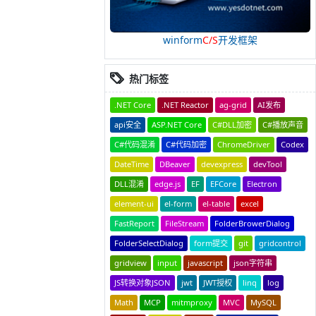
winform
C/S
开发框架
热门标签
.NET Core
.NET Reactor
ag-grid
AI发布
api安全
ASP.NET Core
C#DLL加密
C#播放声音
C#代码混淆
C#代码加密
ChromeDriver
Codex
DateTime
DBeaver
devexpress
devTool
DLL混淆
edge.js
EF
EFCore
Electron
element-ui
el-form
el-table
excel
FastReport
FileStream
FolderBrowerDialog
FolderSelectDialog
form提交
git
gridcontrol
gridview
input
javascript
json字符串
JS转换对象JSON
jwt
JWT授权
linq
log
Math
MCP
mitmproxy
MVC
MySQL