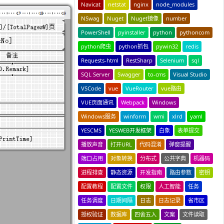
Navicat
netstat
nginx
node_modules
NSwag
Nuget
Nuget镜像
number
PowerShell
pyinstaller
python
pythoncom
python爬虫
python抓包
pywin32
redis
Requests-html
RestSharp
Selenium
sql
SQL Server
Swagger
to-cms
Visual Studio
VSCode
vue
VueRouter
vue路由
VUE页面通讯
Webpack
Windows
Windows服务
winform
wmi
xlrd
yaml
YESCMS
YESWEB开发框架
白象
表单提交
播放声音
打开URL
代码混淆
弹窗提醒
端口占用
对象转换
分布式
公共字典
机器码
进程排查
静态资源
开发指南
路由参数
密钥
配置教程
配置文件
权限
人工智能
任务
任务调度
日期间隔
日志
日志记录
省市区
授权验证
数据库
四舍五入
文案
文件读取