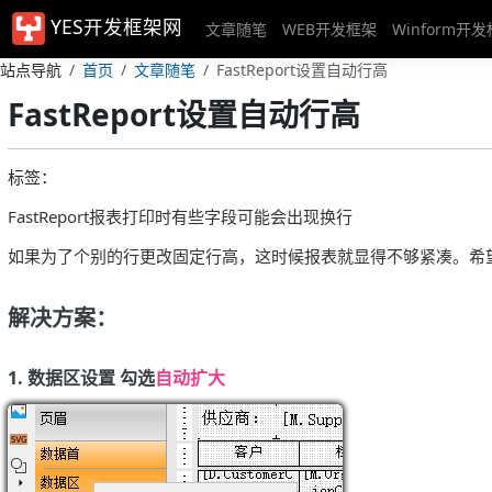
YES开发框架网
文章随笔
WEB开发框架
Winform开
站点导航
首页
文章随笔
FastReport设置自动行高
FastReport设置自动行高
标签：
FastReport报表打印时有些字段可能会出现换行
如果为了个别的行更改固定行高，这时候报表就显得不够紧凑。希
解决方案：
1. 数据区设置 勾选
自动扩大