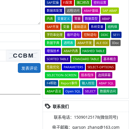
SAP实操
FI配置
端口修改
密码设置
数据库配置
远程访问
ABAP基础
SAP ABAP
内表
变量定义
常量
数据类型
ABAP
SAP开发
变量
基础语法
系统变量
结构体
字符串处理
循环语句
控制语句
DDIC
SE11
数据字典
透明表
ABAP开发
ALE EDI
IDoc
增强技术
ABAP内表
HASHED TABLE
SORTED TABLE
STANDARD TABLE
基本概念
性能优化
PARAMETERS
SELECT-OPTIONS
发表评论
SELECTION-SCREEN
报表程序
选择屏幕
F4帮助
Report事件
输入校验
ABAP SQL
ABAP语法
Open SQL
SELECT
数据库访问
联系我们
联系电话：15090125178(微信同号)
电子邮箱：garson_zhang@163.com