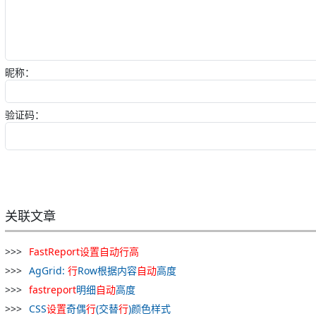
昵称：
验证码：
关联文章
FastReport
设置
自动
行
高
AgGrid:
行
Row根据内容
自动
高度
fastreport
明细
自动
高度
CSS
设置
奇偶
行
(交替
行
)颜色样式