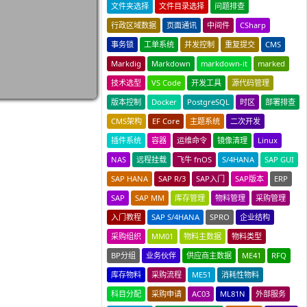
文件夹选择
文件目录选择
问题排查
行政区域数据
页面通讯
中间件
CSharp
事务锁
工单系统
并发控制
重复提交
CMS
Markdig
Markdown
markdown-it
marked
技术选型
VS Code
开发工具
源代码管理
版本控制
Docker
PostgreSQL
时区
部署排查
CMS架构
EF Core
主题系统
二次开发
插件系统
容器
运维命令
镜像清理
Linux
NAS
远程挂载
飞牛 fnOS
S/4HANA
SAP GUI
SAP HANA
SAP R/3
SAP入门
SAP版本
ERP
SAP
SAP MM
库存管理
物料管理
采购管理
入门教程
SAP S/4HANA
SPRO
企业结构
采购组织
MM01
物料主数据
物料类型
BP分组
业务伙伴
供应商主数据
ME41
RFQ
库存物料
采购流程
ME51
消耗性物料
科目分配
采购申请
AC03
ML81N
外部服务