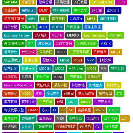
SAP MM
库存管理
物料管理
采购管理
入门教程
SAP S/4HANA
SPRO
企业结构
采购组织
MM01
物料主数据
物料类型
BP分组
业务伙伴
供应商主数据
ME41
RFQ
库存物料
采购流程
ME51
消耗性物料
科目分配
采购申请
AC03
ML81N
外部服务
服务主数据
Business Partner
SAP培训
ME51N
MM模块
Lean Services
MM-SRV
外部服务采购
PIR
供应来源
采购主数据
采购信息记录
ME31K
框架协议
计划协议
采购合同
ME01
供应来源确定
货源清单
MEQ1
供应源确定
配额安排
配额评分
MD04
MD21
MRP
计划文件
需求计划
批量程序
MD01N
MD02
MRP Live
MD05
MM
物料计划
优化采购
供应源
采购订单
ME2A
供应商确认
采购监控
Flexible Workflow
凭证释放
采购审批
释放策略
实地盘点
物料凭证
货物移动
MIGO
收货
移动类型
已撤回
供应商退货
货物发出
STO
库存转储
转移过账
生产订单
预留
GR/IR
MIRO
供应商发票
物流发票校验
OMR2
税码
FI
PP
SD
实操教程
MRBR
OMR6
发票差异
交货成本
后续借记
MI01
实物盘点
盘点差异
公司代码
工厂
组织结构
OMS2
主数据定制
自动科目确定
BP角色
CVI
伙伴确定