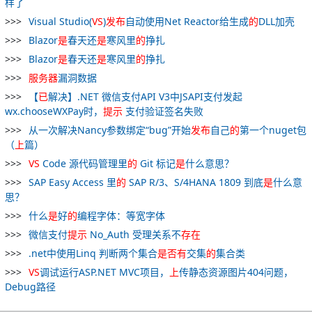
样了
Visual Studio(
VS
)
发布
自动使用Net Reactor给生成
的
DLL加壳
Blazor
是
春天还
是
寒风里
的
挣扎
Blazor
是
春天还
是
寒风里
的
挣扎
服务器
漏洞数据
【
已
解决】.NET 微信支付API V3中JSAPI支付发起
wx.chooseWXPay时，
提示
支付验证签名失败
从一次解决Nancy参数绑定“bug”开始
发布
自己
的
第一个nuget包
（
上
篇）
VS
Code 源代码管理里
的
Git 标记
是
什么意思？
SAP Easy Access 里
的
SAP R/3、S/4HANA 1809 到底
是
什么意
思？
什么
是
好
的
编程字体：等宽字体
微信支付
提示
No_Auth 受理关系不
存在
.net中使用Linq 判断两个集合
是否
有
交集
的
集合类
VS
调试运行ASP.NET MVC项目，
上
传静态资源图片404问题，
Debug路径