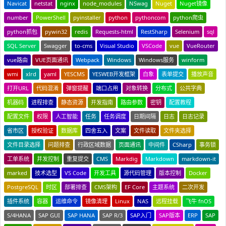
Navicat
netstat
nginx
node_modules
NSwag
Nuget
Nuget镜像
number
PowerShell
pyinstaller
python
pythoncom
python爬虫
python抓包
pywin32
redis
Requests-html
RestSharp
Selenium
sql
SQL Server
Swagger
to-cms
Visual Studio
VSCode
vue
VueRouter
vue路由
VUE页面通讯
Webpack
Windows
Windows服务
winform
wmi
xlrd
yaml
YESCMS
YESWEB开发框架
白象
表单提交
播放声音
打开URL
代码混淆
弹窗提醒
端口占用
对象转换
分布式
公共字典
机器码
进程排查
静态资源
开发指南
路由参数
密钥
配置教程
配置文件
权限
人工智能
任务
任务调度
日期间隔
日志
日志记录
省市区
授权验证
数据库
四舍五入
文案
文件读取
文件夹选择
文件目录选择
问题排查
行政区域数据
页面通讯
中间件
CSharp
事务锁
工单系统
并发控制
重复提交
CMS
Markdig
Markdown
markdown-it
marked
技术选型
VS Code
开发工具
源代码管理
版本控制
Docker
PostgreSQL
时区
部署排查
CMS架构
EF Core
主题系统
二次开发
插件系统
容器
运维命令
镜像清理
Linux
NAS
远程挂载
飞牛 fnOS
S/4HANA
SAP GUI
SAP HANA
SAP R/3
SAP入门
SAP版本
ERP
SAP