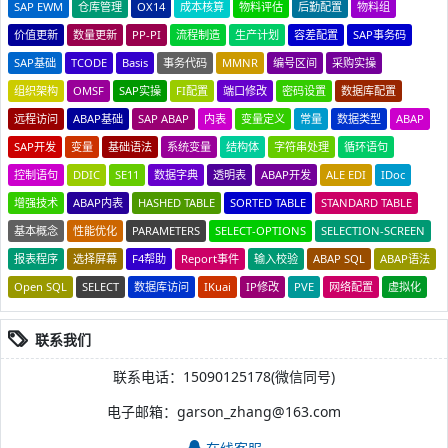
SAP EWM
仓库管理
OX14
成本核算
物料评估
后勤配置
物料组
价值更新
数量更新
PP-PI
流程制造
生产计划
容差配置
SAP事务码
SAP基础
TCODE
Basis
事务代码
MMNR
编号区间
采购实操
组织架构
OMSF
SAP实操
FI配置
端口修改
密码设置
数据库配置
远程访问
ABAP基础
SAP ABAP
内表
变量定义
常量
数据类型
ABAP
SAP开发
变量
基础语法
系统变量
结构体
字符串处理
循环语句
控制语句
DDIC
SE11
数据字典
透明表
ABAP开发
ALE EDI
IDoc
增强技术
ABAP内表
HASHED TABLE
SORTED TABLE
STANDARD TABLE
基本概念
性能优化
PARAMETERS
SELECT-OPTIONS
SELECTION-SCREEN
报表程序
选择屏幕
F4帮助
Report事件
输入校验
ABAP SQL
ABAP语法
Open SQL
SELECT
数据库访问
IKuai
IP修改
PVE
网络配置
虚拟化
联系我们
联系电话：15090125178(微信同号)
电子邮箱：garson_zhang@163.com