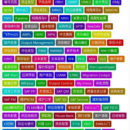
编号范围
凭证类型
字段选择
FBN1
OMBT
OMC2
会计凭证
OMJJ
BOM
委外加工
项目类别L
MRKO
供应商寄售
特殊库存K
MRKON
PIPE
Pipeline
特殊库存P
ERS
MRIS
发票计划
周期性结算
里程碑付款
变更追踪
版本管理
采购凭证
SFTP
WebDAV
网盘
飞牛fnOS
AMPL
HERS
MPN
中文教程
库存确定
可用性检查
缺件检查
Output Management
消息确定
输出确定
分割评估
库存计价
评估类别
评估类型
PB00
RM0000
条件技术
采购定价
MM-FI集成
OBYC
库存估价
文本类型
文本采用
EFB
EVO
MSV
SU3
用户参数
发票校验
合同参照
履约保留款
特别总账
预付款
Fiori Launchpad
SAP Fiori
应用导航
用户体验
LSMW
LTMC
Migration Cockpit
数据迁移
BRFplus
OPD
Output Control
My Inbox
审批流程
灵活工作流
SAP PP
外部加工
SAP QM
检验批
质量信息记录
采购收货
SAP PM
维护BOM
维护订单
SAP SD
SAP Service
端到端流程
MM模块培训
FI-MM集成
供应商管理
审批配置
FICO入门
SAP FICO
财务配置
供应商税务
预扣税
House Bank
银行对账
客户清账
应收账款
FI控制
验证与替代
印度 GST
税务配置
F110
FBZP
EWM入门