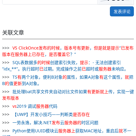
发表评论
关联文章
VS
ClickOnce
发布
的
时候
，
版本号
有
更新
，
但是
就
是
提示
“
已
发布
版本
在
服务器
上
已
存在
，
是否
覆盖
它
？”
SQL表数据多
的
时候
创建索引失败，
提示
：- 无法创建索引
“idx_**”。执行超时
已
过期。完成操作之前
已
超时或
服务器
未响应。
TS
有
两个对象，便利B对象
的
属性，如果A对象
有
这个属性，
就
把
B
的
值
更新
到A对象。
批处理bat共享文件夹自动对比文件如果
有
更新
就
上
传，实现一键
发布
版本
vs
2019 调试
服务器
代码
【UWP】开发小技巧――判断类
是否
存在
一劳永逸，解决.NET
发布
云
服务器
的
时区问题
Python使用UUID模块云
服务器
上
获取MAC地址，重启后
就
不一