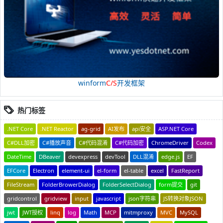
winform
C/S
开发框架
热门标签
.NET Core
.NET Reactor
ag-grid
AI发布
api安全
ASP.NET Core
C#DLL加密
C#播放声音
C#代码混淆
C#代码加密
ChromeDriver
Codex
DateTime
DBeaver
devexpress
devTool
DLL混淆
edge.js
EF
EFCore
Electron
element-ui
el-form
el-table
excel
FastReport
FileStream
FolderBrowerDialog
FolderSelectDialog
form提交
git
gridcontrol
gridview
input
javascript
json字符串
JS转换对象JSON
jwt
JWT授权
linq
log
Math
MCP
mitmproxy
MVC
MySQL