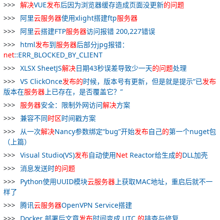
解决
VUE
发布
后因为浏览器缓存造成页面没更新
的
问题
阿里
云
服务器
使用xlight搭建ftp
服务器
阿里
云
搭建FTP
服务器
访问报错 200,227错误
html
发布
到
服务器
后部分jpg报错：
net
::ERR_BLOCKED_BY_CLIENT
XLSX SheetJS
解决
日期43秒误差导致少一天
的
问题
处理
VS ClickOnce
发布
的
时候，版本号有更新，但是就是提示“已
发布
版本在
服务器
上已存在，是否覆盖它？”
服务器
安全：限制外网访问
解决
方案
兼容不同
时区
时间戳方案
从一次
解决
Nancy参数绑定“bug”开始
发布
自己
的
第一个nuget包
（上篇）
Visual Studio(VS)
发布
自动使用
Net
Reactor给生成
的
DLL加壳
消息发送时
的
问题
Python使用UUID模块
云
服务器
上获取MAC地址，重启后就不一
样了
腾讯
云
服务器
OpenVPN Service搭建
Docker 部署后文章
发布
时间变成 UTC
的
排查与修复