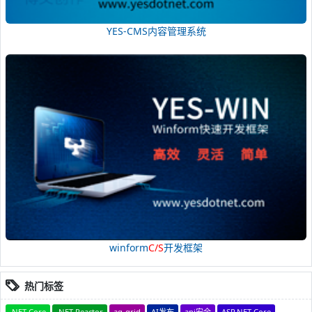
YES-CMS内容管理系统
winform
C/S
开发框架
热门标签
.NET Core
.NET Reactor
ag-grid
AI发布
api安全
ASP.NET Core