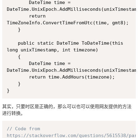
        DateTime time = 
DateTime.UnixEpoch.AddMilliseconds(unixTimestamp
        return 
TimeZoneInfo.ConvertTimeFromUtc(time, gmt8);

    }

    public static DateTime ToDateTime(this 
long unixTimestamp, int timezone)

    {

        DateTime time = 
DateTime.UnixEpoch.AddMilliseconds(unixTimestamp
        return time.AddHours(timezone);

    }

其实，只要时区是正确的，那么可以也可以使用网友提供的方法
进行转换。
Copy
// Code from 
https://stackoverflow.com/questions/5615538/par