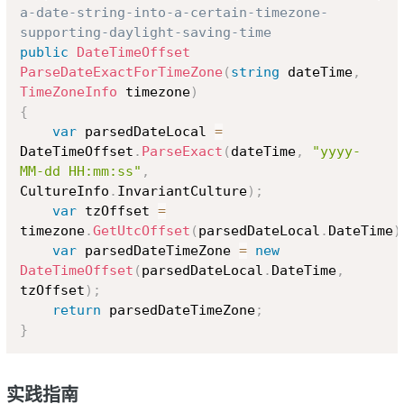
a-date-string-into-a-certain-timezone-
supporting-daylight-saving-time
public
DateTimeOffset
ParseDateExactForTimeZone
(
string
 dateTime
,
TimeZoneInfo
 timezone
)
{
var
 parsedDateLocal 
=
DateTimeOffset
.
ParseExact
(
dateTime
,
"yyyy-
MM-dd HH:mm:ss"
,
CultureInfo
.
InvariantCulture
)
;
var
 tzOffset 
=
timezone
.
GetUtcOffset
(
parsedDateLocal
.
DateTime
)
var
 parsedDateTimeZone 
=
new
DateTimeOffset
(
parsedDateLocal
.
DateTime
,
tzOffset
)
;
return
 parsedDateTimeZone
;
}
实践指南