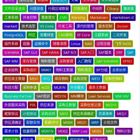
文件目录选择
问题排查
行政区域数据
页面通讯
中间件
CSharp
事务锁
工单系统
并发控制
重复提交
CMS
Markdig
Markdown
markdown-it
marked
技术选型
VS Code
开发工具
源代码管理
版本控制
Docker
PostgreSQL
时区
部署排查
CMS架构
EF Core
主题系统
二次开发
插件系统
容器
运维命令
镜像清理
Linux
NAS
远程挂载
飞牛 fnOS
S/4HANA
SAP GUI
SAP HANA
SAP R/3
SAP入门
SAP版本
ERP
SAP
SAP MM
库存管理
物料管理
采购管理
入门教程
SAP S/4HANA
SPRO
企业结构
采购组织
MM01
物料主数据
物料类型
BP分组
业务伙伴
供应商主数据
ME41
RFQ
库存物料
采购流程
ME51
消耗性物料
科目分配
采购申请
AC03
ML81N
外部服务
服务主数据
Business Partner
SAP培训
ME51N
MM模块
Lean Services
MM-SRV
外部服务采购
PIR
供应来源
采购主数据
采购信息记录
ME31K
框架协议
计划协议
采购合同
ME01
供应来源确定
货源清单
MEQ1
供应源确定
配额安排
配额评分
MD04
MD21
MRP
计划文件
需求计划
批量程序
MD01N
MD02
MRP Live
MD05
MM
物料计划
优化采购
供应源
采购订单
ME2A
供应商确认
采购监控