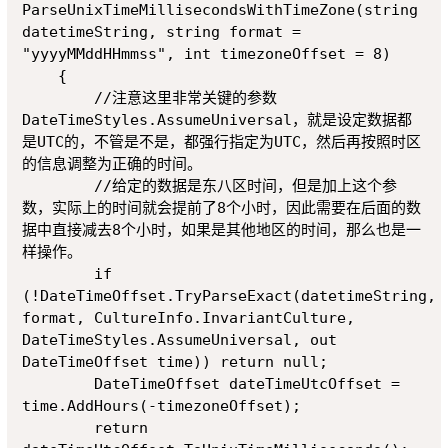
ParseUnixTimeMillisecondsWithTimeZone(string 
datetimeString, string format = 
"yyyyMMddHHmmss", int timezoneOffset = 8)

    {

    	//注意这里非常关键的参数
DateTimeStyles.AssumeUniversal，就是设定数据都
是UTC的，不管是不是，都强行指定为UTC，然后再按照时区
的信息调整为正确的时间。

    	//给定的数据是东八区时间，但是加上这个参
数，实际上的时间就会提前了8个小时，因此需要在后面的数
据中直接减去8个小时，如果是其他地区的时间，那么也是一
样操作。

        if 
(!DateTimeOffset.TryParseExact(datetimeString, 
format, CultureInfo.InvariantCulture, 
DateTimeStyles.AssumeUniversal, out 
DateTimeOffset time)) return null;

        DateTimeOffset dateTimeUtcOffset = 
time.AddHours(-timezoneOffset);

        return 