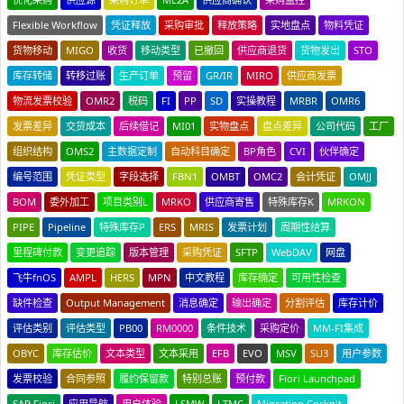
Flexible Workflow
凭证释放
采购审批
释放策略
实地盘点
物料凭证
货物移动
MIGO
收货
移动类型
已撤回
供应商退货
货物发出
STO
库存转储
转移过账
生产订单
预留
GR/IR
MIRO
供应商发票
物流发票校验
OMR2
税码
FI
PP
SD
实操教程
MRBR
OMR6
发票差异
交货成本
后续借记
MI01
实物盘点
盘点差异
公司代码
工厂
组织结构
OMS2
主数据定制
自动科目确定
BP角色
CVI
伙伴确定
编号范围
凭证类型
字段选择
FBN1
OMBT
OMC2
会计凭证
OMJJ
BOM
委外加工
项目类别L
MRKO
供应商寄售
特殊库存K
MRKON
PIPE
Pipeline
特殊库存P
ERS
MRIS
发票计划
周期性结算
里程碑付款
变更追踪
版本管理
采购凭证
SFTP
WebDAV
网盘
飞牛fnOS
AMPL
HERS
MPN
中文教程
库存确定
可用性检查
缺件检查
Output Management
消息确定
输出确定
分割评估
库存计价
评估类别
评估类型
PB00
RM0000
条件技术
采购定价
MM-FI集成
OBYC
库存估价
文本类型
文本采用
EFB
EVO
MSV
SU3
用户参数
发票校验
合同参照
履约保留款
特别总账
预付款
Fiori Launchpad
SAP Fiori
应用导航
用户体验
LSMW
LTMC
Migration Cockpit