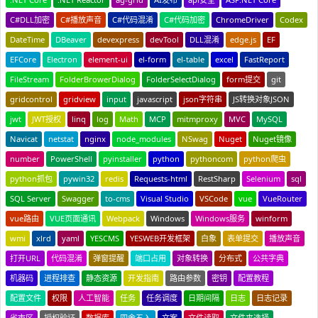
C#DLL加密
C#播放声音
C#代码混淆
C#代码加密
ChromeDriver
Codex
DateTime
DBeaver
devexpress
devTool
DLL混淆
edge.js
EF
EFCore
Electron
element-ui
el-form
el-table
excel
FastReport
FileStream
FolderBrowerDialog
FolderSelectDialog
form提交
git
gridcontrol
gridview
input
javascript
json字符串
JS转换对象JSON
jwt
JWT授权
linq
log
Math
MCP
mitmproxy
MVC
MySQL
Navicat
netstat
nginx
node_modules
NSwag
Nuget
Nuget镜像
number
PowerShell
pyinstaller
python
pythoncom
python爬虫
python抓包
pywin32
redis
Requests-html
RestSharp
Selenium
sql
SQL Server
Swagger
to-cms
Visual Studio
VSCode
vue
VueRouter
vue路由
VUE页面通讯
Webpack
Windows
Windows服务
winform
wmi
xlrd
yaml
YESCMS
YESWEB开发框架
白象
表单提交
播放声音
打开URL
代码混淆
弹窗提醒
端口占用
对象转换
分布式
公共字典
机器码
进程排查
静态资源
开发指南
路由参数
密钥
配置教程
配置文件
权限
人工智能
任务
任务调度
日期间隔
日志
日志记录
省市区
授权验证
数据库
四舍五入
文案
文件读取
文件夹选择