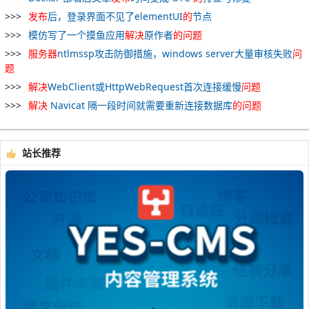
发布
后，登录界面不见了elementUI
的
节点
模仿写了一个摸鱼应用
解决
原作者
的
问题
服务器
ntlmssp攻击防御措施，windows server大量审核失败
问
题
解决
WebClient或HttpWebRequest首次连接缓慢
问题
解决
Navicat 隔一段时间就需要重新连接数据库
的
问题
站长推荐