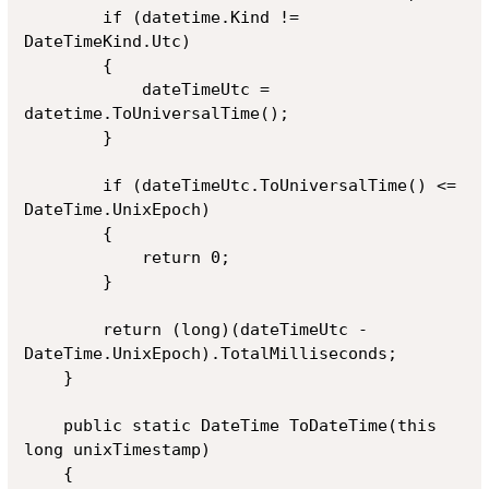
        if (datetime.Kind != 
DateTimeKind.Utc)

        {

            dateTimeUtc = 
datetime.ToUniversalTime();

        }

        if (dateTimeUtc.ToUniversalTime() <= 
DateTime.UnixEpoch)

        {

            return 0;

        }

        return (long)(dateTimeUtc - 
DateTime.UnixEpoch).TotalMilliseconds;

    }

    public static DateTime ToDateTime(this 
long unixTimestamp)

    {
