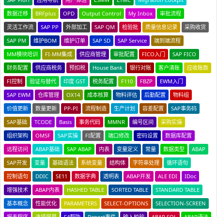
数据迁移
BRFplus
OPD
Output Control
My Inbox
审批流程
灵活工作流
SAP PP
外部加工
SAP QM
检验批
质量信息记录
采购收货
SAP PM
维护BOM
维护订单
SAP SD
SAP Service
端到端流程
MM模块培训
FI-MM集成
供应商管理
审批配置
FICO入门
SAP FICO
财务配置
供应商税务
预扣税
House Bank
银行对账
客户清账
应收账款
FI控制
验证与替代
印度 GST
税务配置
F110
FBZP
EWM入门
SAP EWM
仓库管理
OX14
成本核算
物料评估
后勤配置
物料组
价值更新
数量更新
PP-PI
流程制造
生产计划
容差配置
SAP事务码
SAP基础
TCODE
Basis
事务代码
MMNR
编号区间
采购实操
组织架构
OMSF
SAP实操
FI配置
端口修改
密码设置
数据库配置
远程访问
ABAP基础
SAP ABAP
内表
变量定义
常量
数据类型
ABAP
SAP开发
变量
基础语法
系统变量
结构体
字符串处理
循环语句
控制语句
DDIC
SE11
数据字典
透明表
ABAP开发
ALE EDI
IDoc
增强技术
ABAP内表
HASHED TABLE
SORTED TABLE
STANDARD TABLE
基本概念
性能优化
PARAMETERS
SELECT-OPTIONS
SELECTION-SCREEN
报表程序
选择屏幕
F4帮助
Report事件
输入校验
ABAP SQL
ABAP语法