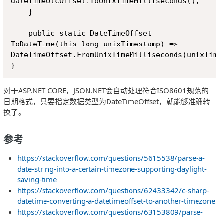
dateTimeUtcOffset.ToUnixTimeMilliseconds();

    }

    public static DateTimeOffset 
ToDateTime(this long unixTimestamp) => 
DateTimeOffset.FromUnixTimeMilliseconds(unixTime
对于ASP.NET CORE，JSON.NET会自动处理符合ISO8601规范的
日期格式，只要指定数据类型为DateTimeOffset，就能够准确转
换了。
参考
https://stackoverflow.com/questions/5615538/parse-a-
date-string-into-a-certain-timezone-supporting-daylight-
saving-time
https://stackoverflow.com/questions/62433342/c-sharp-
datetime-converting-a-datetimeoffset-to-another-timezone
https://stackoverflow.com/questions/63153809/parse-