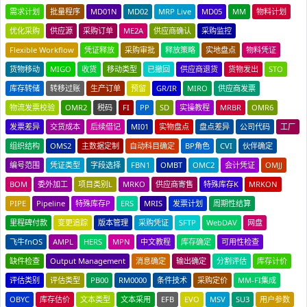
需求计划
批量程序
MD01N
MD02
MRP Live
MD05
MM
物料计划
优化采购
供应源
采购订单
ME2A
供应商确认
采购监控
Flexible Workflow
凭证释放
采购审批
释放策略
实地盘点
物料凭证
货物移动
MIGO
收货
移动类型
已撤回
供应商退货
货物发出
STO
库存转储
转移过账
生产订单
预留
GR/IR
MIRO
供应商发票
物流发票校验
OMR2
税码
FI
PP
SD
实操教程
MRBR
OMR6
发票差异
交货成本
后续借记
MI01
实物盘点
盘点差异
公司代码
工厂
组织结构
OMS2
主数据定制
自动科目确定
BP角色
CVI
伙伴确定
编号范围
凭证类型
字段选择
FBN1
OMBT
OMC2
会计凭证
OMJJ
BOM
委外加工
项目类别L
MRKO
供应商寄售
特殊库存K
MRKON
PIPE
Pipeline
特殊库存P
ERS
MRIS
发票计划
周期性结算
里程碑付款
变更追踪
版本管理
采购凭证
SFTP
WebDAV
网盘
飞牛fnOS
AMPL
HERS
MPN
中文教程
库存确定
可用性检查
缺件检查
Output Management
消息确定
输出确定
分割评估
库存计价
评估类别
评估类型
PB00
RM0000
条件技术
采购定价
MM-FI集成
OBYC
库存估价
文本类型
文本采用
EFB
EVO
MSV
SU3
用户参数