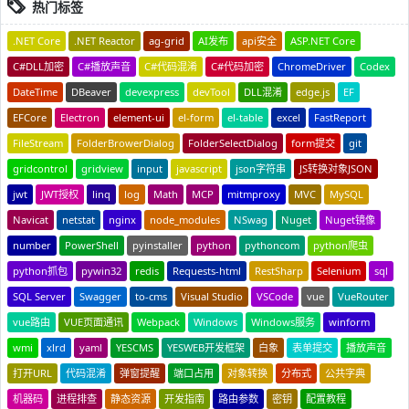
热门标签
.NET Core
.NET Reactor
ag-grid
AI发布
api安全
ASP.NET Core
C#DLL加密
C#播放声音
C#代码混淆
C#代码加密
ChromeDriver
Codex
DateTime
DBeaver
devexpress
devTool
DLL混淆
edge.js
EF
EFCore
Electron
element-ui
el-form
el-table
excel
FastReport
FileStream
FolderBrowerDialog
FolderSelectDialog
form提交
git
gridcontrol
gridview
input
javascript
json字符串
JS转换对象JSON
jwt
JWT授权
linq
log
Math
MCP
mitmproxy
MVC
MySQL
Navicat
netstat
nginx
node_modules
NSwag
Nuget
Nuget镜像
number
PowerShell
pyinstaller
python
pythoncom
python爬虫
python抓包
pywin32
redis
Requests-html
RestSharp
Selenium
sql
SQL Server
Swagger
to-cms
Visual Studio
VSCode
vue
VueRouter
vue路由
VUE页面通讯
Webpack
Windows
Windows服务
winform
wmi
xlrd
yaml
YESCMS
YESWEB开发框架
白象
表单提交
播放声音
打开URL
代码混淆
弹窗提醒
端口占用
对象转换
分布式
公共字典
机器码
进程排查
静态资源
开发指南
路由参数
密钥
配置教程