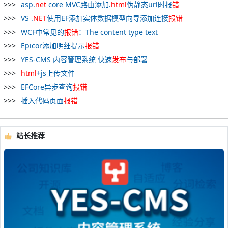
asp.
net
core MVC路由添加.
html
伪静态url时报
错
VS .
NET
使用EF添加实体数据模型向导添加连接
报
错
WCF中常见的
报
错
：The content type text
Epicor添加明细提示
报
错
YES-CMS 内容管理系统 快速
发布
与部署
html
+js上传文件
EFCore异步查询
报
错
插入代码页面
报
错
站长推荐