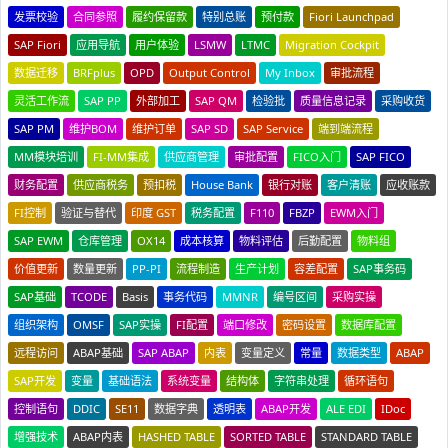
发票校验
合同参照
履约保留款
特别总账
预付款
Fiori Launchpad
SAP Fiori
应用导航
用户体验
LSMW
LTMC
Migration Cockpit
数据迁移
BRFplus
OPD
Output Control
My Inbox
审批流程
灵活工作流
SAP PP
外部加工
SAP QM
检验批
质量信息记录
采购收货
SAP PM
维护BOM
维护订单
SAP SD
SAP Service
端到端流程
MM模块培训
FI-MM集成
供应商管理
审批配置
FICO入门
SAP FICO
财务配置
供应商税务
预扣税
House Bank
银行对账
客户清账
应收账款
FI控制
验证与替代
印度 GST
税务配置
F110
FBZP
EWM入门
SAP EWM
仓库管理
OX14
成本核算
物料评估
后勤配置
物料组
价值更新
数量更新
PP-PI
流程制造
生产计划
容差配置
SAP事务码
SAP基础
TCODE
Basis
事务代码
MMNR
编号区间
采购实操
组织架构
OMSF
SAP实操
FI配置
端口修改
密码设置
数据库配置
远程访问
ABAP基础
SAP ABAP
内表
变量定义
常量
数据类型
ABAP
SAP开发
变量
基础语法
系统变量
结构体
字符串处理
循环语句
控制语句
DDIC
SE11
数据字典
透明表
ABAP开发
ALE EDI
IDoc
增强技术
ABAP内表
HASHED TABLE
SORTED TABLE
STANDARD TABLE