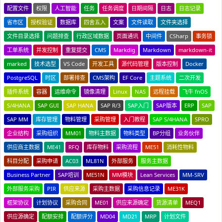
配置文件
权限
人工智能
任务
任务调度
日期间隔
日志
日志记录
省市区
授权验证
数据库
四舍五入
文案
文件读取
文件夹选择
文件目录选择
问题排查
行政区域数据
页面通讯
中间件
CSharp
事务锁
工单系统
并发控制
重复提交
CMS
Markdig
Markdown
markdown-it
marked
技术选型
VS Code
开发工具
源代码管理
版本控制
Docker
PostgreSQL
时区
部署排查
CMS架构
EF Core
主题系统
二次开发
插件系统
容器
运维命令
镜像清理
Linux
NAS
远程挂载
飞牛 fnOS
S/4HANA
SAP GUI
SAP HANA
SAP R/3
SAP入门
SAP版本
ERP
SAP
SAP MM
库存管理
物料管理
采购管理
入门教程
SAP S/4HANA
SPRO
企业结构
采购组织
MM01
物料主数据
物料类型
BP分组
业务伙伴
供应商主数据
ME41
RFQ
库存物料
采购流程
ME51
消耗性物料
科目分配
采购申请
AC03
ML81N
外部服务
服务主数据
Business Partner
SAP培训
ME51N
MM模块
Lean Services
MM-SRV
外部服务采购
PIR
供应来源
采购主数据
采购信息记录
ME31K
框架协议
计划协议
采购合同
ME01
供应来源确定
货源清单
MEQ1
供应源确定
配额安排
配额评分
MD04
MD21
MRP
计划文件