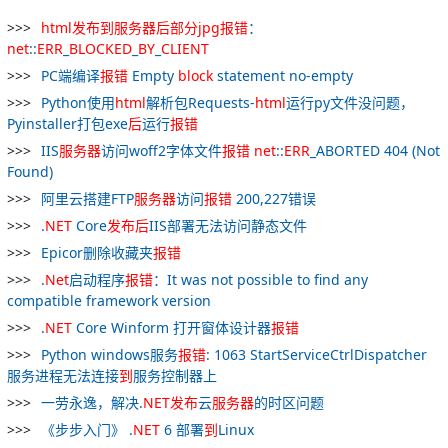
html
发布
到
服务器
后
部分
jpg
报
错
：
net
::
ERR
_
BLOCKED
_
BY
_
CLIENT
PC端编译
报
错
Empty
block
statement no-empty
Python使用
html
解析包Requests-
html
运行py文件没问题，
Pyinstaller打包exe
后
运行
报
错
IIS
服务器
访问woff2字体文件
报
错
net
::
ERR
_ABORTED 404 (Not
Found)
阿里云搭建FTP
服务器
访问
报
错
200,227错误
.
NET
Core
发布
后
IIS部署无法访问静态文件
Epicor删除收藏夹
报
错
.
Net
启动程序
报
错
：It was not possible to find any
compatible framework version
.
NET
Core Winform 打开窗体设计器
报
错
Python windows服务
报
错
: 1063 StartServiceCtrlDispatcher
服务进程无法连接
到
服务控制器上
一劳永逸，解决.
NET
发布
云
服务器
的时区问题
《步步入门》 .
NET
6 部署
到
Linux