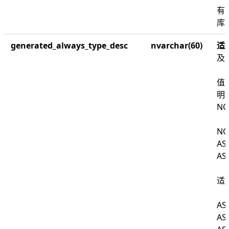
有
库
generated_always_type_desc
nvarchar(60)
适
及
值
明
NO
NO
AS
AS
适
AS
AS