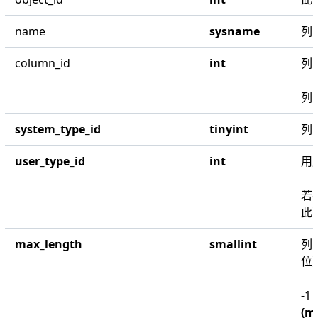
name
sysname
列
column_id
int
列
列
system_type_id
tinyint
列
user_type_id
int
用
若
此
max_length
smallint
列
位
-1
(m