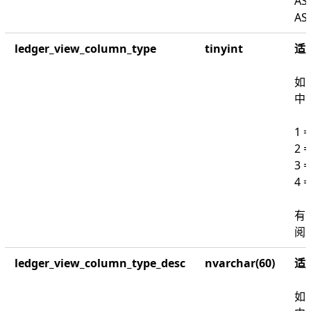
AS
AS
ledger_view_column_type
tinyint
适
如
中
1 
2 
3 
4 
有
阅 
ledger_view_column_type_desc
nvarchar(60)
适
如