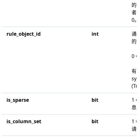
的
者
0
rule_object_id
int
通
的
0
有
sys
(
Tr
is_sparse
bit
1
息
is_column_set
bit
1
请