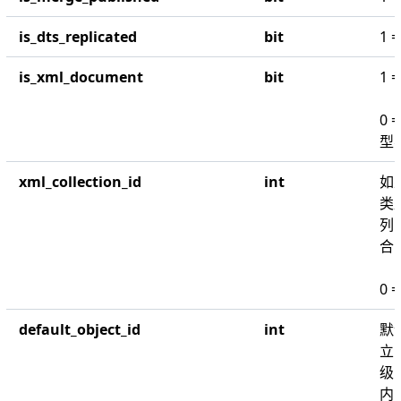
is_dts_replicated
bit
1 
is_xml_document
bit
1 
0
型
xml_collection_id
int
如果
类
列
合的
0 
default_object_id
int
默
立
级 
内