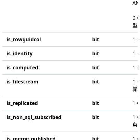
AN
0
型
is_rowguidcol
bit
1 
is_identity
bit
1
is_computed
bit
1
is_filestream
bit
1 
储
is_replicated
bit
1 
is_non_sql_subscribed
bit
1 
务
is_merge_published
bit
1