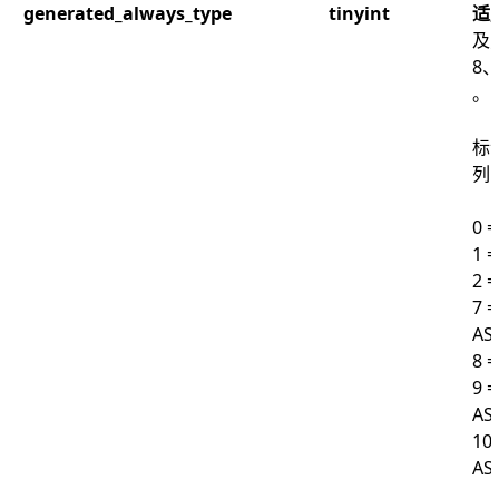
generated_always_type
tinyint
适
及
8
。
标
列
0 
1 
2 
7 =
AS
8 
9 =
AS
10 
AS