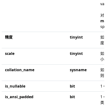
va
对
ma
sp
精度
tinyint
如
度
scale
tinyint
如
小
collation_name
sysname
如
则
is_nullable
bit
1 
is_ansi_padded
bit
1
类