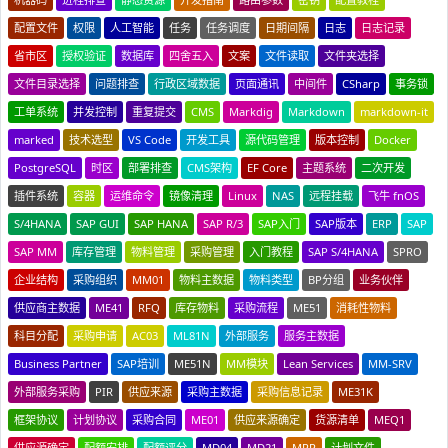
配置文件
权限
人工智能
任务
任务调度
日期间隔
日志
日志记录
省市区
授权验证
数据库
四舍五入
文案
文件读取
文件夹选择
文件目录选择
问题排查
行政区域数据
页面通讯
中间件
CSharp
事务锁
工单系统
并发控制
重复提交
CMS
Markdig
Markdown
markdown-it
marked
技术选型
VS Code
开发工具
源代码管理
版本控制
Docker
PostgreSQL
时区
部署排查
CMS架构
EF Core
主题系统
二次开发
插件系统
容器
运维命令
镜像清理
Linux
NAS
远程挂载
飞牛 fnOS
S/4HANA
SAP GUI
SAP HANA
SAP R/3
SAP入门
SAP版本
ERP
SAP
SAP MM
库存管理
物料管理
采购管理
入门教程
SAP S/4HANA
SPRO
企业结构
采购组织
MM01
物料主数据
物料类型
BP分组
业务伙伴
供应商主数据
ME41
RFQ
库存物料
采购流程
ME51
消耗性物料
科目分配
采购申请
AC03
ML81N
外部服务
服务主数据
Business Partner
SAP培训
ME51N
MM模块
Lean Services
MM-SRV
外部服务采购
PIR
供应来源
采购主数据
采购信息记录
ME31K
框架协议
计划协议
采购合同
ME01
供应来源确定
货源清单
MEQ1
供应源确定
配额安排
配额评分
MD04
MD21
MRP
计划文件