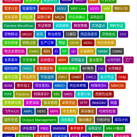
需求计划
批量程序
MD01N
MD02
MRP Live
MD05
MM
物料计划
优化采购
供应源
采购订单
ME2A
供应商确认
采购监控
Flexible Workflow
凭证释放
采购审批
释放策略
实地盘点
物料凭证
货物移动
MIGO
收货
移动类型
已撤回
供应商退货
货物发出
STO
库存转储
转移过账
生产订单
预留
GR/IR
MIRO
供应商发票
物流发票校验
OMR2
税码
FI
PP
SD
实操教程
MRBR
OMR6
发票差异
交货成本
后续借记
MI01
实物盘点
盘点差异
公司代码
工厂
组织结构
OMS2
主数据定制
自动科目确定
BP角色
CVI
伙伴确定
编号范围
凭证类型
字段选择
FBN1
OMBT
OMC2
会计凭证
OMJJ
BOM
委外加工
项目类别L
MRKO
供应商寄售
特殊库存K
MRKON
PIPE
Pipeline
特殊库存P
ERS
MRIS
发票计划
周期性结算
里程碑付款
变更追踪
版本管理
采购凭证
SFTP
WebDAV
网盘
飞牛fnOS
AMPL
HERS
MPN
中文教程
库存确定
可用性检查
缺件检查
Output Management
消息确定
输出确定
分割评估
库存计价
评估类别
评估类型
PB00
RM0000
条件技术
采购定价
MM-FI集成
OBYC
库存估价
文本类型
文本采用
EFB
EVO
MSV
SU3
用户参数