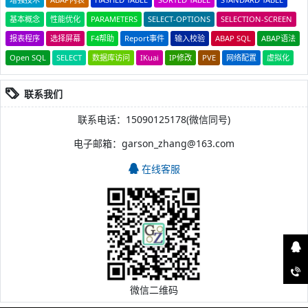
基本概念
性能优化
PARAMETERS
SELECT-OPTIONS
SELECTION-SCREEN
报表程序
选择屏幕
F4帮助
Report事件
输入校验
ABAP SQL
ABAP语法
Open SQL
SELECT
数据库访问
IKuai
IP修改
PVE
网络配置
虚拟化
联系我们
联系电话：15090125178(微信同号)
电子邮箱：garson_zhang@163.com
在线客服
微信二维码