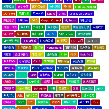
发票校验
合同参照
履约保留款
特别总账
预付款
Fiori Launchpad
SAP Fiori
应用导航
用户体验
LSMW
LTMC
Migration Cockpit
数据迁移
BRFplus
OPD
Output Control
My Inbox
审批流程
灵活工作流
SAP PP
外部加工
SAP QM
检验批
质量信息记录
采购收货
SAP PM
维护BOM
维护订单
SAP SD
SAP Service
端到端流程
MM模块培训
FI-MM集成
供应商管理
审批配置
FICO入门
SAP FICO
财务配置
供应商税务
预扣税
House Bank
银行对账
客户清账
应收账款
FI控制
验证与替代
印度 GST
税务配置
F110
FBZP
EWM入门
SAP EWM
仓库管理
OX14
成本核算
物料评估
后勤配置
物料组
价值更新
数量更新
PP-PI
流程制造
生产计划
容差配置
SAP事务码
SAP基础
TCODE
Basis
事务代码
MMNR
编号区间
采购实操
组织架构
OMSF
SAP实操
FI配置
端口修改
密码设置
数据库配置
远程访问
ABAP基础
SAP ABAP
内表
变量定义
常量
数据类型
ABAP
SAP开发
变量
基础语法
系统变量
结构体
字符串处理
循环语句
控制语句
DDIC
SE11
数据字典
透明表
ABAP开发
ALE EDI
IDoc
增强技术
ABAP内表
HASHED TABLE
SORTED TABLE
STANDARD TABLE