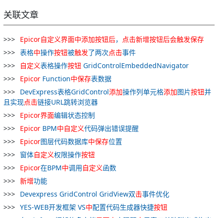
关联文章
Epicor
自
定义
界面
中
添加
按钮
后
，
点
击
新增
按钮
后
会
触发
保存
表格
中
操作
按钮
被
触发
了两次
点
击
事件
自
定义
表格操作
按钮
GridControlEmbeddedNavigator
Epicor
Function
中
保存
表数据
DevExpress表格GridControl
添加
操作列单元格
添加
图片
按钮
并
且实现
点
击
链接URL跳转浏览器
Epicor
界面
编辑状态控制
Epicor
BPM
中
自
定义
代码弹出错误提醒
Epicor
图层代码数据库
中
保存
位置
窗体
自
定义
权限操作
按钮
Epicor
在BPM
中
调用
自
定义
函数
新增
功能
Devexpress GridControl GridView双
击
事件优化
YES-WEB开发框架 VS
中
配置代码生成器快捷
按钮