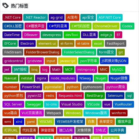
热门标签
.NET Core
.NET Reactor
ag-grid
AI发布
api安全
ASP.NET Core
C#DLL加密
C#播放声音
C#代码混淆
C#代码加密
ChromeDriver
Codex
DateTime
DBeaver
devexpress
devTool
DLL混淆
edge.js
EF
EFCore
Electron
element-ui
el-form
el-table
excel
FastReport
FileStream
FolderBrowerDialog
FolderSelectDialog
form提交
git
gridcontrol
gridview
input
javascript
json字符串
JS转换对象JSON
jwt
JWT授权
linq
log
Math
MCP
mitmproxy
MVC
MySQL
Navicat
netstat
nginx
node_modules
NSwag
Nuget
Nuget镜像
number
PowerShell
pyinstaller
python
pythoncom
python爬虫
python抓包
pywin32
redis
Requests-html
RestSharp
Selenium
sql
SQL Server
Swagger
to-cms
Visual Studio
VSCode
vue
VueRouter
vue路由
VUE页面通讯
Webpack
Windows
Windows服务
winform
wmi
xlrd
yaml
YESCMS
YESWEB开发框架
白象
表单提交
播放声音
打开URL
代码混淆
弹窗提醒
端口占用
对象转换
分布式
公共字典
机器码
进程排查
静态资源
开发指南
路由参数
密钥
配置教程