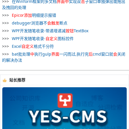
在Winform框架的多文档
界面
中
实现双
击
子窗口单独弹出或拖出
及拽回的处理
Epicor
添加
明细提示报错
debugger浏览器不
会
触发
断点
WPF开发随笔收录-带递增递减
按钮
TextBox
WPF开发随笔收录-
自
定义
图标控件
Excel
自
定义
格式千分符
bat批处理
中
执行gulp
界面
一闪而过,执行完
后
cmd窗口就
会
关闭
的解决办法
站长推荐