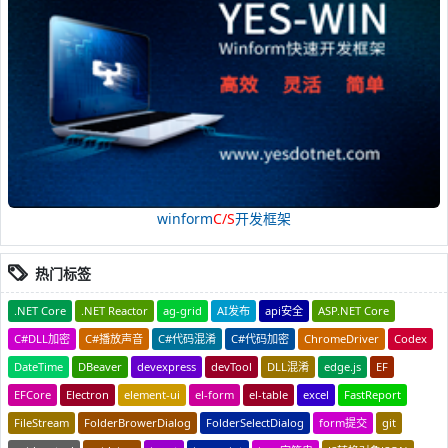
winform
C/S
开发框架
热门标签
.NET Core
.NET Reactor
ag-grid
AI发布
api安全
ASP.NET Core
C#DLL加密
C#播放声音
C#代码混淆
C#代码加密
ChromeDriver
Codex
DateTime
DBeaver
devexpress
devTool
DLL混淆
edge.js
EF
EFCore
Electron
element-ui
el-form
el-table
excel
FastReport
FileStream
FolderBrowerDialog
FolderSelectDialog
form提交
git