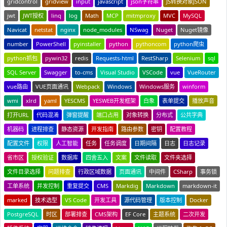
gridcontrol
gridview
input
javascript
json字符串
JS转换对象JSON
jwt
JWT授权
linq
log
Math
MCP
mitmproxy
MVC
MySQL
Navicat
netstat
nginx
node_modules
NSwag
Nuget
Nuget镜像
number
PowerShell
pyinstaller
python
pythoncom
python爬虫
python抓包
pywin32
redis
Requests-html
RestSharp
Selenium
sql
SQL Server
Swagger
to-cms
Visual Studio
VSCode
vue
VueRouter
vue路由
VUE页面通讯
Webpack
Windows
Windows服务
winform
wmi
xlrd
yaml
YESCMS
YESWEB开发框架
白象
表单提交
播放声音
打开URL
代码混淆
弹窗提醒
端口占用
对象转换
分布式
公共字典
机器码
进程排查
静态资源
开发指南
路由参数
密钥
配置教程
配置文件
权限
人工智能
任务
任务调度
日期间隔
日志
日志记录
省市区
授权验证
数据库
四舍五入
文案
文件读取
文件夹选择
文件目录选择
问题排查
行政区域数据
页面通讯
中间件
CSharp
事务锁
工单系统
并发控制
重复提交
CMS
Markdig
Markdown
markdown-it
marked
技术选型
VS Code
开发工具
源代码管理
版本控制
Docker
PostgreSQL
时区
部署排查
CMS架构
EF Core
主题系统
二次开发