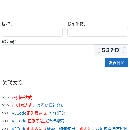
昵称：
联系邮箱：
验证码：
发表评论
关联文章
正
则
表达式
正
则
表达式
，通俗易懂的介绍
VSCode
正
则
表达式
查询 汇总
VSCode
正
则
表达式
跨行搜索
VSCode
正
则
表达式
检索：如何使用
正
则
表达式
匹配包含特定属性