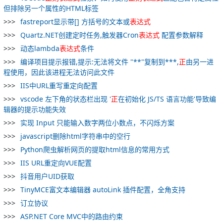
但排除另一个属性的HTML标签
fastreport显示带[] 方括号的文本或
表达式
Quartz.NET创建定时任务,触发器Cron
表达式
配置参数解释
动态lambda
表达式
条件
编译项目提示报错,提示:无法将文件 "**"复制到***,
正
由另一进
程使用，因此该进程无法访问此文件
IIS中URL重写重定向配置
vscode 左下角的状态栏出现 '
正
在初始化 JS/TS 语言功能'导致编
辑器的提示功能失效
实现 Input 只能输入数字两位小数点，不闪烁方案
javascript删除html字符串中的空行
Python爬虫解析网页的提取html信息的常用方式
IIS URL重定向VUE配置
抖音用户UID获取
TinyMCE富文本编辑器 autoLink 插件配置，全角支持
订立协议
ASP.NET Core MVC中的路由约束