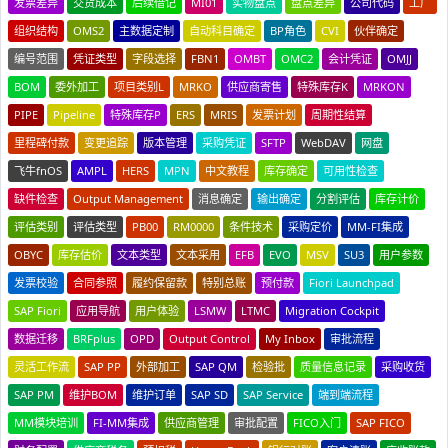
发票差异
交货成本
后续借记
MI01
实物盘点
盘点差异
公司代码
工厂
组织结构
OMS2
主数据定制
自动科目确定
BP角色
CVI
伙伴确定
编号范围
凭证类型
字段选择
FBN1
OMBT
OMC2
会计凭证
OMJJ
BOM
委外加工
项目类别L
MRKO
供应商寄售
特殊库存K
MRKON
PIPE
Pipeline
特殊库存P
ERS
MRIS
发票计划
周期性结算
里程碑付款
变更追踪
版本管理
采购凭证
SFTP
WebDAV
网盘
飞牛fnOS
AMPL
HERS
MPN
中文教程
库存确定
可用性检查
缺件检查
Output Management
消息确定
输出确定
分割评估
库存计价
评估类别
评估类型
PB00
RM0000
条件技术
采购定价
MM-FI集成
OBYC
库存估价
文本类型
文本采用
EFB
EVO
MSV
SU3
用户参数
发票校验
合同参照
履约保留款
特别总账
预付款
Fiori Launchpad
SAP Fiori
应用导航
用户体验
LSMW
LTMC
Migration Cockpit
数据迁移
BRFplus
OPD
Output Control
My Inbox
审批流程
灵活工作流
SAP PP
外部加工
SAP QM
检验批
质量信息记录
采购收货
SAP PM
维护BOM
维护订单
SAP SD
SAP Service
端到端流程
MM模块培训
FI-MM集成
供应商管理
审批配置
FICO入门
SAP FICO