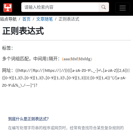
站点导航
首页
文章随笔
正则表达式
正则表达式
标签：
多个词组匹配，中间用
隔开：
(
aaa
|
fdsf
|
fdsfdg
)
|
网址：
((http://|ftp://|https://|//))(([a-zA-Z0-9\._-]+\.[a-zA-Z]{2,6})|
([0-9]{1,3}\.[0-9]{1,3}\.[0-9]{1,3}\.[0-9]{1,3}))(:[0-9]{1,4})*(/[a-zA-
Z0-9\&%_\./-~-]*)?
到底什么是正则表达式？
在编写处理字符串的程序或网页时，经常有查找符合某些复杂规则的