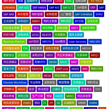
插件系统
容器
运维命令
镜像清理
Linux
NAS
远程挂载
飞牛 fnOS
S/4HANA
SAP GUI
SAP HANA
SAP R/3
SAP入门
SAP版本
ERP
SAP
SAP MM
库存管理
物料管理
采购管理
入门教程
SAP S/4HANA
SPRO
企业结构
采购组织
MM01
物料主数据
物料类型
BP分组
业务伙伴
供应商主数据
ME41
RFQ
库存物料
采购流程
ME51
消耗性物料
科目分配
采购申请
AC03
ML81N
外部服务
服务主数据
Business Partner
SAP培训
ME51N
MM模块
Lean Services
MM-SRV
外部服务采购
PIR
供应来源
采购主数据
采购信息记录
ME31K
框架协议
计划协议
采购合同
ME01
供应来源确定
货源清单
MEQ1
供应源确定
配额安排
配额评分
MD04
MD21
MRP
计划文件
需求计划
批量程序
MD01N
MD02
MRP Live
MD05
MM
物料计划
优化采购
供应源
采购订单
ME2A
供应商确认
采购监控
Flexible Workflow
凭证释放
采购审批
释放策略
实地盘点
物料凭证
货物移动
MIGO
收货
移动类型
已撤回
供应商退货
货物发出
STO
库存转储
转移过账
生产订单
预留
GR/IR
MIRO
供应商发票
物流发票校验
OMR2
税码
FI
PP
SD
实操教程
MRBR
OMR6