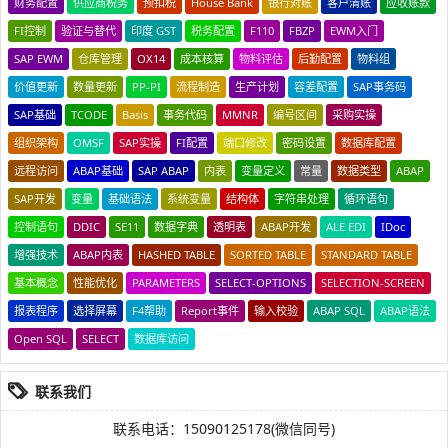
财务配置
供应商税务
预扣税
House Bank
银行对账
客户清账
应收账款
FI控制
验证与替代
印度 GST
税务配置
F110
FBZP
EWM入门
SAP EWM
仓库管理
OX14
成本核算
物料评估
后勤配置
物料组
价值更新
数量更新
PP-PI
流程制造
生产计划
容差配置
SAP事务码
SAP基础
TCODE
Basis
事务代码
MMNR
编号区间
采购实操
组织架构
OMSF
SAP实操
FI配置
端口修改
密码设置
数据库配置
远程访问
ABAP基础
SAP ABAP
内表
变量定义
常量
数据类型
ABAP
SAP开发
变量
基础语法
系统变量
结构体
字符串处理
循环语句
控制语句
DDIC
SE11
数据字典
透明表
ABAP开发
ALE EDI
IDoc
增强技术
ABAP内表
HASHED TABLE
SORTED TABLE
STANDARD TABLE
基本概念
性能优化
PARAMETERS
SELECT-OPTIONS
SELECTION-SCREEN
报表程序
选择屏幕
F4帮助
Report事件
输入校验
ABAP SQL
ABAP语法
Open SQL
SELECT
数据库访问
联系我们
联系电话：15090125178(微信同号)