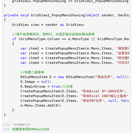
    gridView1.PopupMenuShowing += GridView1_PopupMenuShowing;

}

private
void
 GridView1_PopupMenuShowing(
object
 sender, DevExpr
{

    GridView view = sender 
as
 GridView;

//
用户在表格列头、资料行、分组区域点击鼠标弹出菜单
if
 (GridMenuType.Column == e.MenuType || GridMenuType.Row 
    {

var
 item1 = CreatePopupMenuItem(e.Menu.Items, 
"
保存默认
var
 item2 = CreatePopupMenuItem(e.Menu.Items, 
"
还原初始
var
 item3 = CreatePopupMenuItem(e.Menu.Items, 
"
样式管理
var
 item4 = CreatePopupMenuItem(e.Menu.Items, 
"
打印文件
//
创建二级菜单
        DXSubMenuItem E = 
new
 DXSubMenuItem(
"
导出文件
"
, 
null
);

        E.Image = 
null
;

        E.BeginGroup = 
true
;
//
分组
        CreatePopupMenuItem(E.Items, 
"
导出Excel 97~2003文件
"
, 
n
        CreatePopupMenuItem(E.Items, 
"
导出Excel 2007或以上版本
"
, 
        CreatePopupMenuItem(E.Items, 
"
导出PDF文件
"
, 
null
, 
false
)
        e.Menu.Items.Add(E);

    }

}

///
<summary>
///