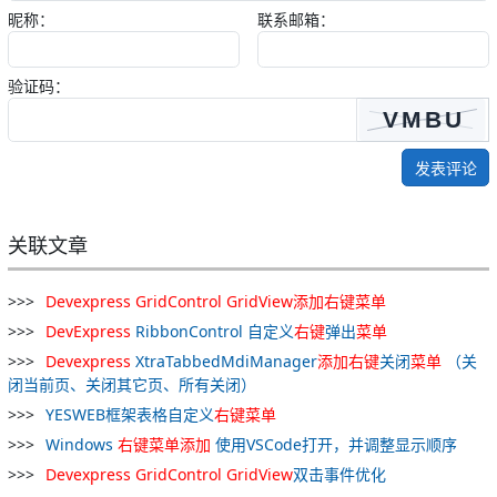
昵称：
联系邮箱：
验证码：
发表评论
关联文章
Devexpress
GridControl
GridView
添加
右
键
菜单
DevExpress
RibbonControl 自定义
右
键
弹出
菜单
Devexpress
XtraTabbedMdiManager
添加
右
键
关闭
菜单
（关
闭当前页、关闭其它页、所有关闭）
YESWEB框架表格自定义
右
键
菜单
Windows
右
键
菜单
添加
使用VSCode打开，并调整显示顺序
Devexpress
GridControl
GridView
双击事件优化