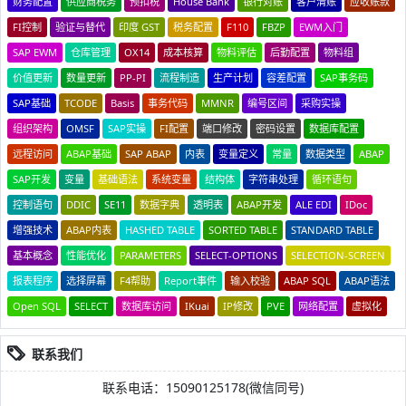
财务配置
供应商税务
预扣税
House Bank
银行对账
客户清账
应收账款
FI控制
验证与替代
印度 GST
税务配置
F110
FBZP
EWM入门
SAP EWM
仓库管理
OX14
成本核算
物料评估
后勤配置
物料组
价值更新
数量更新
PP-PI
流程制造
生产计划
容差配置
SAP事务码
SAP基础
TCODE
Basis
事务代码
MMNR
编号区间
采购实操
组织架构
OMSF
SAP实操
FI配置
端口修改
密码设置
数据库配置
远程访问
ABAP基础
SAP ABAP
内表
变量定义
常量
数据类型
ABAP
SAP开发
变量
基础语法
系统变量
结构体
字符串处理
循环语句
控制语句
DDIC
SE11
数据字典
透明表
ABAP开发
ALE EDI
IDoc
增强技术
ABAP内表
HASHED TABLE
SORTED TABLE
STANDARD TABLE
基本概念
性能优化
PARAMETERS
SELECT-OPTIONS
SELECTION-SCREEN
报表程序
选择屏幕
F4帮助
Report事件
输入校验
ABAP SQL
ABAP语法
Open SQL
SELECT
数据库访问
IKuai
IP修改
PVE
网络配置
虚拟化
联系我们
联系电话：15090125178(微信同号)