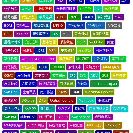
发票差异
交货成本
后续借记
MI01
实物盘点
盘点差异
公司代码
工厂
组织结构
OMS2
主数据定制
自动科目确定
BP角色
CVI
伙伴确定
编号范围
凭证类型
字段选择
FBN1
OMBT
OMC2
会计凭证
OMJJ
BOM
委外加工
项目类别L
MRKO
供应商寄售
特殊库存K
MRKON
PIPE
Pipeline
特殊库存P
ERS
MRIS
发票计划
周期性结算
里程碑付款
变更追踪
版本管理
采购凭证
SFTP
WebDAV
网盘
飞牛fnOS
AMPL
HERS
MPN
中文教程
库存确定
可用性检查
缺件检查
Output Management
消息确定
输出确定
分割评估
库存计价
评估类别
评估类型
PB00
RM0000
条件技术
采购定价
MM-FI集成
OBYC
库存估价
文本类型
文本采用
EFB
EVO
MSV
SU3
用户参数
发票校验
合同参照
履约保留款
特别总账
预付款
Fiori Launchpad
SAP Fiori
应用导航
用户体验
LSMW
LTMC
Migration Cockpit
数据迁移
BRFplus
OPD
Output Control
My Inbox
审批流程
灵活工作流
SAP PP
外部加工
SAP QM
检验批
质量信息记录
采购收货
SAP PM
维护BOM
维护订单
SAP SD
SAP Service
端到端流程
MM模块培训
FI-MM集成
供应商管理
审批配置
FICO入门
SAP FICO