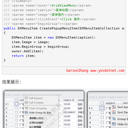
///
</summary>
///
<param name="owner">
GridViewMenu
</param>
///
<param name="caption">
菜单标题
</param>
///
<param name="image">
菜单图片
</param>
///
<param name="clickEvent">
Click 事件
</param>
///
<param name="beginGroup"></param>
public
 DXMenuItem CreatePopupMenuItem(DXMenuItemCollection own
{

    DXMenuItem item = 
new
 DXMenuItem(caption);

    item.Image = image;

    item.BeginGroup = beginGroup;

    owner.Add(item);

return
 item;

}
GarsonZhang www.yesdotnet.com
效果展示：