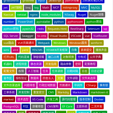
gridcontrol
gridview
input
javascript
json字符串
JS转换对象JSON
jwt
JWT授权
linq
log
Math
MCP
mitmproxy
MVC
MySQL
Navicat
netstat
nginx
node_modules
NSwag
Nuget
Nuget镜像
number
PowerShell
pyinstaller
python
pythoncom
python爬虫
python抓包
pywin32
redis
Requests-html
RestSharp
Selenium
sql
SQL Server
Swagger
to-cms
Visual Studio
VSCode
vue
VueRouter
vue路由
VUE页面通讯
Webpack
Windows
Windows服务
winform
wmi
xlrd
yaml
YESCMS
YESWEB开发框架
白象
表单提交
播放声音
打开URL
代码混淆
弹窗提醒
端口占用
对象转换
分布式
公共字典
机器码
进程排查
静态资源
开发指南
路由参数
密钥
配置教程
配置文件
权限
人工智能
任务
任务调度
日期间隔
日志
日志记录
省市区
授权验证
数据库
四舍五入
文案
文件读取
文件夹选择
文件目录选择
问题排查
行政区域数据
页面通讯
中间件
CSharp
事务锁
工单系统
并发控制
重复提交
CMS
Markdig
Markdown
markdown-it
marked
技术选型
VS Code
开发工具
源代码管理
版本控制
Docker
PostgreSQL
时区
部署排查
CMS架构
EF Core
主题系统
二次开发