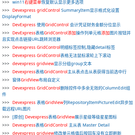
win11
右
键
菜单
恢复默认显示更多选项
Devexpress
gridControl
SummaryItem显示格式化设置
DisplayFormat
DevExpress
使用
GridControl
会计凭证财务金额分位显示
DevExpress
表格
GridControl
添加
操作列单元格
添加
图片按钮并
且实现点击链接URL跳转浏览器
Devexpress
GridControl
明细标签控制,隐藏detail标签
Devexpress
GridControl
表格无法鼠标滚轮上下滚动
devexpress
gridview
显示分组group文本
Devexpress
表格
GridControl
主从表点击从表获得当前选中行
窗体
GridView
布局自定义
Devexpress
GridControl
删除控件中多余无效的ColumnEdit组
件
Devexpress
表格
GridView
列RepositoryItemPictureEdit异步加
载远程URL图片
[原创]
Devexpress
表格
GridView
展示星级等级星星图标
Devexpress
表格
GridControl
主从表 Master Detail
devexpress
gridview
修改单元格值后按回车没有立即刷新