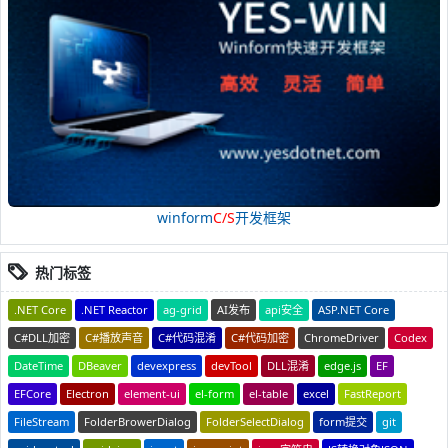
winform
C/S
开发框架
热门标签
.NET Core
.NET Reactor
ag-grid
AI发布
api安全
ASP.NET Core
C#DLL加密
C#播放声音
C#代码混淆
C#代码加密
ChromeDriver
Codex
DateTime
DBeaver
devexpress
devTool
DLL混淆
edge.js
EF
EFCore
Electron
element-ui
el-form
el-table
excel
FastReport
FileStream
FolderBrowerDialog
FolderSelectDialog
form提交
git