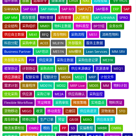
插件系统
容器
运维命令
镜像清理
Linux
NAS
远程挂载
飞牛 fnOS
S/4HANA
SAP GUI
SAP HANA
SAP R/3
SAP入门
SAP版本
ERP
SAP
SAP MM
库存管理
物料管理
采购管理
入门教程
SAP S/4HANA
SPRO
企业结构
采购组织
MM01
物料主数据
物料类型
BP分组
业务伙伴
供应商主数据
ME41
RFQ
库存物料
采购流程
ME51
消耗性物料
科目分配
采购申请
AC03
ML81N
外部服务
服务主数据
Business Partner
SAP培训
ME51N
MM模块
Lean Services
MM-SRV
外部服务采购
PIR
供应来源
采购主数据
采购信息记录
ME31K
框架协议
计划协议
采购合同
ME01
供应来源确定
货源清单
MEQ1
供应源确定
配额安排
配额评分
MD04
MD21
MRP
计划文件
需求计划
批量程序
MD01N
MD02
MRP Live
MD05
MM
物料计划
优化采购
供应源
采购订单
ME2A
供应商确认
采购监控
Flexible Workflow
凭证释放
采购审批
释放策略
实地盘点
物料凭证
货物移动
MIGO
收货
移动类型
已撤回
供应商退货
货物发出
STO
库存转储
转移过账
生产订单
预留
GR/IR
MIRO
供应商发票
物流发票校验
OMR2
税码
FI
PP
SD
实操教程
MRBR
OMR6