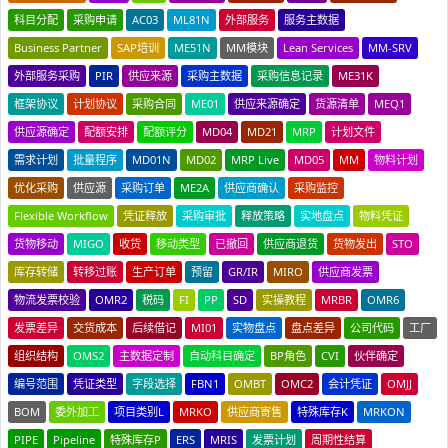
科目分配
采购申请
AC03
ML81N
外部服务
服务主数据
Business Partner
SAP培训
ME51N
MM模块
Lean Services
MM-SRV
外部服务采购
PIR
供应来源
采购主数据
采购信息记录
ME31K
框架协议
计划协议
采购合同
ME01
供应来源确定
货源清单
MEQ1
供应源确定
配额安排
配额评分
MD04
MD21
MRP
计划文件
需求计划
批量程序
MD01N
MD02
MRP Live
MD05
MM
物料计划
优化采购
供应源
采购订单
ME2A
供应商确认
采购监控
Flexible Workflow
凭证释放
采购审批
释放策略
实地盘点
物料凭证
货物移动
MIGO
收货
移动类型
已撤回
供应商退货
货物发出
STO
库存转储
转移过账
生产订单
预留
GR/IR
MIRO
供应商发票
物流发票校验
OMR2
税码
FI
PP
SD
实操教程
MRBR
OMR6
发票差异
交货成本
后续借记
MI01
实物盘点
盘点差异
公司代码
工厂
组织结构
OMS2
主数据定制
自动科目确定
BP角色
CVI
伙伴确定
编号范围
凭证类型
字段选择
FBN1
OMBT
OMC2
会计凭证
OMJJ
BOM
委外加工
项目类别L
MRKO
供应商寄售
特殊库存K
MRKON
PIPE
Pipeline
特殊库存P
ERS
MRIS
发票计划
周期性结算