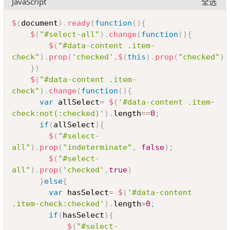
JavaScript
全选
Copy
$
(
document
)
.
ready
(
function
(
)
{
$
(
"#select-all"
)
.
change
(
function
(
)
{
$
(
"#data-content .item-
check"
)
.
prop
(
'checked'
,
$
(
this
)
.
prop
(
"checked"
)
)
}
)
$
(
"#data-content .item-
check"
)
.
change
(
function
(
)
{
var
 allSelect
=
$
(
'#data-content .item-
check:not(:checked)'
)
.
length
==
0
;
if
(
allSelect
)
{
$
(
"#select-
all"
)
.
prop
(
"indeterminate"
,
false
)
;
$
(
"#select-
all"
)
.
prop
(
'checked'
,
true
)
}
else
{
var
 hasSelect
=
$
(
'#data-content 
.item-check:checked'
)
.
length
>
0
;
if
(
hasSelect
)
{
$
(
"#select-