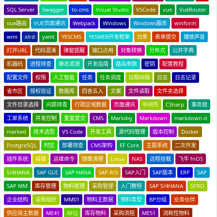
SQL Server
Swagger
to-cms
Visual Studio
VSCode
vue
VueRouter
vue路由
VUE页面通讯
Webpack
Windows
Windows服务
winform
wmi
xlrd
yaml
YESCMS
YESWEB开发框架
白象
表单提交
播放声音
打开URL
代码混淆
弹窗提醒
端口占用
对象转换
分布式
公共字典
机器码
进程排查
静态资源
开发指南
路由参数
密钥
配置教程
配置文件
权限
人工智能
任务
任务调度
日期间隔
日志
日志记录
省市区
授权验证
数据库
四舍五入
文案
文件读取
文件夹选择
文件目录选择
问题排查
行政区域数据
页面通讯
中间件
CSharp
事务锁
工单系统
并发控制
重复提交
CMS
Markdig
Markdown
markdown-it
marked
技术选型
VS Code
开发工具
源代码管理
版本控制
Docker
PostgreSQL
时区
部署排查
CMS架构
EF Core
主题系统
二次开发
插件系统
容器
运维命令
镜像清理
Linux
NAS
远程挂载
飞牛 fnOS
S/4HANA
SAP GUI
SAP HANA
SAP R/3
SAP入门
SAP版本
ERP
SAP
SAP MM
库存管理
物料管理
采购管理
入门教程
SAP S/4HANA
SPRO
企业结构
采购组织
MM01
物料主数据
物料类型
BP分组
业务伙伴
供应商主数据
ME41
RFQ
库存物料
采购流程
ME51
消耗性物料