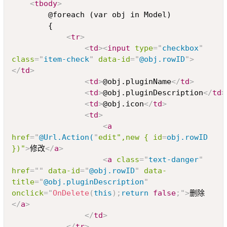
<
tbody
>
		@foreach (var obj in Model)

		{

<
tr
>
<
td
>
<
input
type
=
"
checkbox
"
class
=
"
item-check
"
data-id
=
"
@obj.rowID
"
>
</
td
>
<
td
>
@obj.pluginName
</
td
>
<
td
>
@obj.pluginDescription
</
td
>
<
td
>
@obj.icon
</
td
>
<
td
>
<
a
href
=
"
@Url.Action(
"
edit",new
{
id
=
obj.rowID
})"
>
修改
</
a
>
<
a
class
=
"
text-danger
"
href
=
"
"
data-id
=
"
@obj.rowID
"
data-
title
=
"
@obj.pluginDescription
"
onclick
=
"
OnDelete
(
this
)
;
return
false
;
"
>
删除
</
a
>
</
td
>
</
tr
>