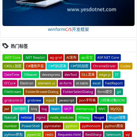
winform
C/S
开发框架
热门标签
.NET Core
.NET Reactor
ag-grid
AI发布
api安全
ASP.NET Core
C#DLL加密
C#播放声音
C#代码混淆
C#代码加密
ChromeDriver
Codex
DateTime
DBeaver
devexpress
devTool
DLL混淆
edge.js
EF
EFCore
Electron
element-ui
el-form
el-table
excel
FastReport
FileStream
FolderBrowerDialog
FolderSelectDialog
form提交
git
gridcontrol
gridview
input
javascript
json字符串
JS转换对象JSON
jwt
JWT授权
linq
log
Math
MCP
mitmproxy
MVC
MySQL
Navicat
netstat
nginx
node_modules
NSwag
Nuget
Nuget镜像
number
PowerShell
pyinstaller
python
pythoncom
python爬虫
python抓包
pywin32
redis
Requests-html
RestSharp
Selenium
sql