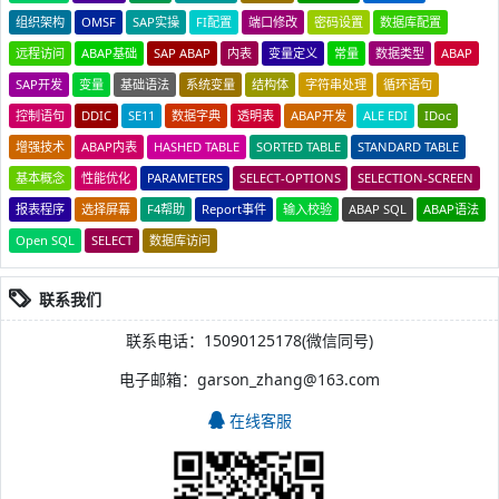
组织架构
OMSF
SAP实操
FI配置
端口修改
密码设置
数据库配置
远程访问
ABAP基础
SAP ABAP
内表
变量定义
常量
数据类型
ABAP
SAP开发
变量
基础语法
系统变量
结构体
字符串处理
循环语句
控制语句
DDIC
SE11
数据字典
透明表
ABAP开发
ALE EDI
IDoc
增强技术
ABAP内表
HASHED TABLE
SORTED TABLE
STANDARD TABLE
基本概念
性能优化
PARAMETERS
SELECT-OPTIONS
SELECTION-SCREEN
报表程序
选择屏幕
F4帮助
Report事件
输入校验
ABAP SQL
ABAP语法
Open SQL
SELECT
数据库访问
联系我们
联系电话：15090125178(微信同号)
电子邮箱：garson_zhang@163.com
在线客服