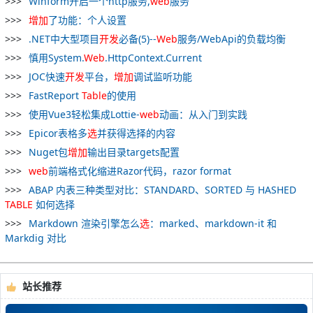
Winform开启一个http服务,
web
服务
增加
了功能：个人设置
.NET中大型项目
开发
必备(5)--
Web
服务/WebApi的负载均衡
慎用System.
Web
.HttpContext.Current
JOC快速
开发
平台，
增加
调试监听功能
FastReport
Table
的使用
使用Vue3轻松集成Lottie-
web
动画：从入门到实践
Epicor表格多
选
并获得选择的内容
Nuget包
增加
输出目录targets配置
web
前端格式化缩进Razor代码，razor format
ABAP 内表三种类型对比：STANDARD、SORTED 与 HASHED
TABLE
如何选择
Markdown 渲染引擎怎么
选
：marked、markdown-it 和
Markdig 对比
站长推荐