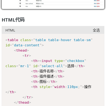
HTML代码
HTML
全选
Copy
<
table
class
=
"
table table-hover table-sm
"
id
=
"
data-content
"
>
<
thead
>
<
tr
>
<
th
>
<
input
type
=
"
checkbox
"
class
=
"
mr-1
"
id
=
"
select-all
"
>
选择
</
th
>
<
th
>
插件名称
</
th
>
<
th
>
插件描述
</
th
>
<
th
>
图标
</
th
>
<
th
style
=
"
width
:
110px
;
"
>
操作
</
th
>
</
tr
>
</
thead
>