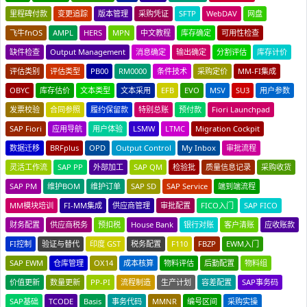
里程碑付款
变更追踪
版本管理
采购凭证
SFTP
WebDAV
网盘
飞牛fnOS
AMPL
HERS
MPN
中文教程
库存确定
可用性检查
缺件检查
Output Management
消息确定
输出确定
分割评估
库存计价
评估类别
评估类型
PB00
RM0000
条件技术
采购定价
MM-FI集成
OBYC
库存估价
文本类型
文本采用
EFB
EVO
MSV
SU3
用户参数
发票校验
合同参照
履约保留款
特别总账
预付款
Fiori Launchpad
SAP Fiori
应用导航
用户体验
LSMW
LTMC
Migration Cockpit
数据迁移
BRFplus
OPD
Output Control
My Inbox
审批流程
灵活工作流
SAP PP
外部加工
SAP QM
检验批
质量信息记录
采购收货
SAP PM
维护BOM
维护订单
SAP SD
SAP Service
端到端流程
MM模块培训
FI-MM集成
供应商管理
审批配置
FICO入门
SAP FICO
财务配置
供应商税务
预扣税
House Bank
银行对账
客户清账
应收账款
FI控制
验证与替代
印度 GST
税务配置
F110
FBZP
EWM入门
SAP EWM
仓库管理
OX14
成本核算
物料评估
后勤配置
物料组
价值更新
数量更新
PP-PI
流程制造
生产计划
容差配置
SAP事务码
SAP基础
TCODE
Basis
事务代码
MMNR
编号区间
采购实操