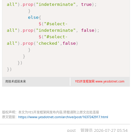
all"
)
.
prop
(
"indeterminate"
,
true
)
;
}
else
{
$
(
"#select-
all"
)
.
prop
(
"indeterminate"
,
false
)
;
$
(
"#select-
all"
)
.
prop
(
'checked'
,
false
)
}
}
}
)
}
)
用技术成就未来
YES开发框架网 www.yesdotnet.com
版权声明：本文为YES开发框架网发布内容,转载请附上原文出处连接
原文链接：
https://www.yesdotnet.com/archive/post/1637242917.html
post
管理员
2026-07-27 05:54