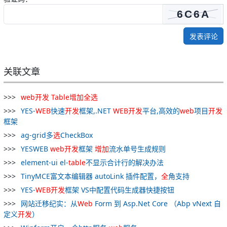
发表评论
关联文章
web
开发
Table
增加
全
选
YES-
WEB
快速
开发
框架,.NET
WEB
开发
平台,高效的
web
项目
开发
框架
ag-grid多
选
CheckBox
YESWEB
web
开发
框架
增加
流水单号生成规则
element-ui el-
table
不显示合计行的解决办法
TinyMCE富文本编辑器 autoLink 插件配置，
全
角支持
YES-
WEB
开发
框架 VS中配置代码生成器快捷按钮
网站迁移纪实：从
Web
Form 到 Asp.Net Core （Abp vNext 自
定义
开发
）