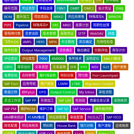
编号范围
凭证类型
字段选择
FBN1
OMBT
OMC2
会计凭证
OMJJ
BOM
委外加工
项目类别L
MRKO
供应商寄售
特殊库存K
MRKON
PIPE
Pipeline
特殊库存P
ERS
MRIS
发票计划
周期性结算
里程碑付款
变更追踪
版本管理
采购凭证
SFTP
WebDAV
网盘
飞牛fnOS
AMPL
HERS
MPN
中文教程
库存确定
可用性检查
缺件检查
Output Management
消息确定
输出确定
分割评估
库存计价
评估类别
评估类型
PB00
RM0000
条件技术
采购定价
MM-FI集成
OBYC
库存估价
文本类型
文本采用
EFB
EVO
MSV
SU3
用户参数
发票校验
合同参照
履约保留款
特别总账
预付款
Fiori Launchpad
SAP Fiori
应用导航
用户体验
LSMW
LTMC
Migration Cockpit
数据迁移
BRFplus
OPD
Output Control
My Inbox
审批流程
灵活工作流
SAP PP
外部加工
SAP QM
检验批
质量信息记录
采购收货
SAP PM
维护BOM
维护订单
SAP SD
SAP Service
端到端流程
MM模块培训
FI-MM集成
供应商管理
审批配置
FICO入门
SAP FICO
财务配置
供应商税务
预扣税
House Bank
银行对账
客户清账
应收账款
FI控制
验证与替代
印度 GST
税务配置
F110
FBZP
EWM入门