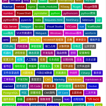
Navicat
netstat
nginx
node_modules
NSwag
Nuget
Nuget镜像
number
PowerShell
pyinstaller
python
pythoncom
python爬虫
python抓包
pywin32
redis
Requests-html
RestSharp
Selenium
sql
SQL Server
Swagger
to-cms
Visual Studio
VSCode
vue
VueRouter
vue路由
VUE页面通讯
Webpack
Windows
Windows服务
winform
wmi
xlrd
yaml
YESCMS
YESWEB开发框架
白象
表单提交
播放声音
打开URL
代码混淆
弹窗提醒
端口占用
对象转换
分布式
公共字典
机器码
进程排查
静态资源
开发指南
路由参数
密钥
配置教程
配置文件
权限
人工智能
任务
任务调度
日期间隔
日志
日志记录
省市区
授权验证
数据库
四舍五入
文案
文件读取
文件夹选择
文件目录选择
问题排查
行政区域数据
页面通讯
中间件
CSharp
事务锁
工单系统
并发控制
重复提交
CMS
Markdig
Markdown
markdown-it
marked
技术选型
VS Code
开发工具
源代码管理
版本控制
Docker
PostgreSQL
时区
部署排查
CMS架构
EF Core
主题系统
二次开发
插件系统
容器
运维命令
镜像清理
Linux
NAS
远程挂载
飞牛 fnOS
S/4HANA
SAP GUI
SAP HANA
SAP R/3
SAP入门
SAP版本
ERP
SAP