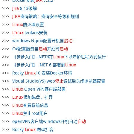
Docker安装
JIRA
7.2.2
Jira
8.13破解
JIRA
密码策略：密码安全等级和规则
Linux
防火墙设置
LInux
Jenkins安装
windows Nginx配置开机自
启动
C#配置服务自
启动
并延时
启动
《步步入门》.NET6在
Linux
下以守护进程方式运行
《步步入门》 .NET 6 部署到
Linux
Rocky
Linux
10 安装Docker环境
Visual Studio(VS) web
停止
调试后关闭浏览器配置
Linux
Open VPN客户端部署
LInux
添加磁盘，扩容
Linux
查看系统信息
Linux
禁止root用户
openVPN客户端windows开机自动
启动
Rocky
Linux
磁盘扩容