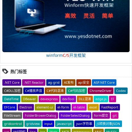
winform
C/S
开发框架
热门标签
.NET Core
.NET Reactor
ag-grid
AI发布
api安全
ASP.NET Core
C#DLL加密
C#播放声音
C#代码混淆
C#代码加密
ChromeDriver
Codex
DateTime
DBeaver
devexpress
devTool
DLL混淆
edge.js
EF
EFCore
Electron
element-ui
el-form
el-table
excel
FastReport
FileStream
FolderBrowerDialog
FolderSelectDialog
form提交
git
gridcontrol
gridview
input
javascript
json字符串
JS转换对象JSON
jwt
JWT授权
linq
log
Math
MCP
mitmproxy
MVC
MySQL