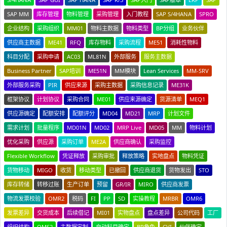
SAP MM
库存管理
物料管理
采购管理
入门教程
SAP S/4HANA
SPRO
企业结构
采购组织
MM01
物料主数据
物料类型
BP分组
业务伙伴
供应商主数据
ME41
RFQ
库存物料
采购流程
ME51
消耗性物料
科目分配
采购申请
AC03
ML81N
外部服务
服务主数据
Business Partner
SAP培训
ME51N
MM模块
Lean Services
MM-SRV
外部服务采购
PIR
供应来源
采购主数据
采购信息记录
ME31K
框架协议
计划协议
采购合同
ME01
供应来源确定
货源清单
MEQ1
供应源确定
配额安排
配额评分
MD04
MD21
MRP
计划文件
需求计划
批量程序
MD01N
MD02
MRP Live
MD05
MM
物料计划
优化采购
供应源
采购订单
ME2A
供应商确认
采购监控
Flexible Workflow
凭证释放
采购审批
释放策略
实地盘点
物料凭证
货物移动
MIGO
收货
移动类型
已撤回
供应商退货
货物发出
STO
库存转储
转移过账
生产订单
预留
GR/IR
MIRO
供应商发票
物流发票校验
OMR2
税码
FI
PP
SD
实操教程
MRBR
OMR6
发票差异
交货成本
后续借记
MI01
实物盘点
盘点差异
公司代码
工厂
组织结构
OMS2
主数据定制
自动科目确定
BP角色
CVI
伙伴确定