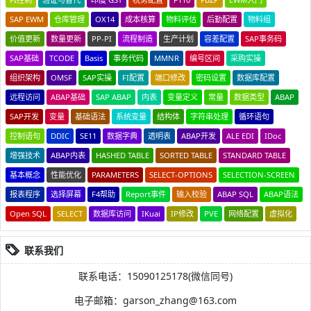
SAP EWM
仓库管理
OX14
成本核算
物料评估
后勤配置
物料组
价值更新
数量更新
PP-PI
流程制造
生产计划
容差配置
SAP事务码
SAP基础
TCODE
Basis
事务代码
MMNR
编号区间
采购实操
组织架构
OMSF
SAP实操
FI配置
端口修改
密码设置
数据库配置
远程访问
ABAP基础
SAP ABAP
内表
变量定义
常量
数据类型
ABAP
SAP开发
变量
基础语法
系统变量
结构体
字符串处理
循环语句
控制语句
DDIC
SE11
数据字典
透明表
ABAP开发
ALE EDI
IDoc
增强技术
ABAP内表
HASHED TABLE
SORTED TABLE
STANDARD TABLE
基本概念
性能优化
PARAMETERS
SELECT-OPTIONS
SELECTION-SCREEN
报表程序
选择屏幕
F4帮助
Report事件
输入校验
ABAP SQL
ABAP语法
Open SQL
SELECT
数据库访问
IKuai
IP修改
PVE
网络配置
虚拟化
联系我们
联系电话：15090125178(微信同号)
电子邮箱：garson_zhang@163.com