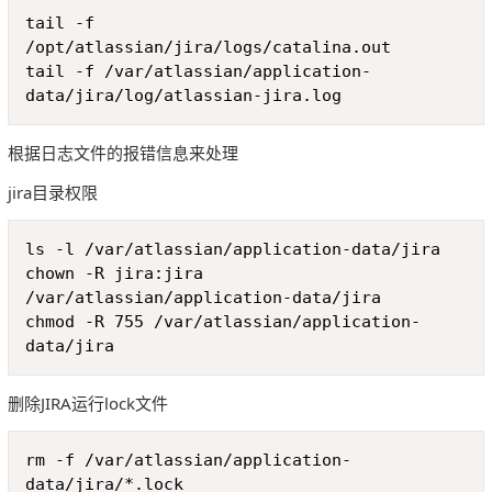
Copy
tail -f 
/opt/atlassian/jira/logs/catalina.out

tail -f /var/atlassian/application-
data/jira/log/atlassian-jira.log
根据日志文件的报错信息来处理
jira目录权限
Copy
ls -l /var/atlassian/application-data/jira

chown -R jira:jira 
/var/atlassian/application-data/jira

chmod -R 755 /var/atlassian/application-
data/jira
删除JIRA运行lock文件
Copy
rm -f /var/atlassian/application-
data/jira/*.lock