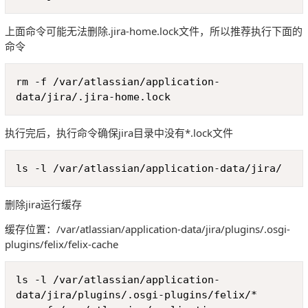
上面命令可能无法删除.jira-home.lock文件，所以推荐执行下面的
命令
Copy
rm -f /var/atlassian/application-
data/jira/.jira-home.lock
执行完后，执行命令确保jira目录中没有*.lock文件
Copy
ls -l /var/atlassian/application-data/jira/
删除jira运行缓存
缓存位置：/var/atlassian/application-data/jira/plugins/.osgi-
plugins/felix/felix-cache
Copy
ls -l /var/atlassian/application-
data/jira/plugins/.osgi-plugins/felix/*
