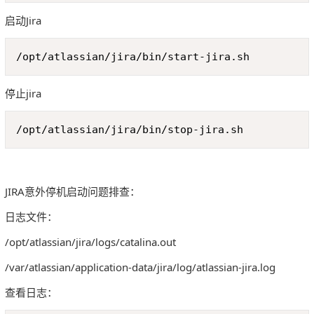
启动Jira
Copy
/opt/atlassian/jira/bin/start-jira.sh
停止jira
Copy
/opt/atlassian/jira/bin/stop-jira.sh
JIRA意外停机启动问题排查：
日志文件：
/opt/atlassian/jira/logs/catalina.out
/var/atlassian/application-data/jira/log/atlassian-jira.log
查看日志：