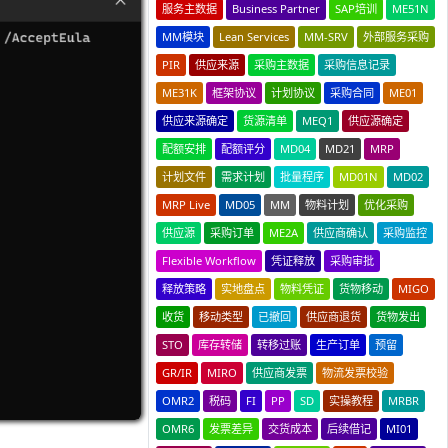
服务主数据
Business Partner
SAP培训
ME51N
MM模块
Lean Services
MM-SRV
外部服务采购
PIR
供应来源
采购主数据
采购信息记录
ME31K
框架协议
计划协议
采购合同
ME01
供应来源确定
货源清单
MEQ1
供应源确定
配额安排
配额评分
MD04
MD21
MRP
计划文件
需求计划
批量程序
MD01N
MD02
MRP Live
MD05
MM
物料计划
优化采购
供应源
采购订单
ME2A
供应商确认
采购监控
Flexible Workflow
凭证释放
采购审批
释放策略
实地盘点
物料凭证
货物移动
MIGO
收货
移动类型
已撤回
供应商退货
货物发出
STO
库存转储
转移过账
生产订单
预留
GR/IR
MIRO
供应商发票
物流发票校验
OMR2
税码
FI
PP
SD
实操教程
MRBR
OMR6
发票差异
交货成本
后续借记
MI01