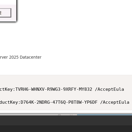
rver 2025 Datacenter
ctKey:TVRH6-WHNXV-R9WG3-9XRFY-MY832 /AcceptEula

ductKey:D764K-2NDRG-47T6Q-P8T8W-YP6DF /AcceptEula