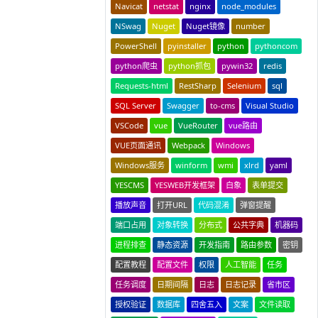
Navicat
netstat
nginx
node_modules
NSwag
Nuget
Nuget镜像
number
PowerShell
pyinstaller
python
pythoncom
python爬虫
python抓包
pywin32
redis
Requests-html
RestSharp
Selenium
sql
SQL Server
Swagger
to-cms
Visual Studio
VSCode
vue
VueRouter
vue路由
VUE页面通讯
Webpack
Windows
Windows服务
winform
wmi
xlrd
yaml
YESCMS
YESWEB开发框架
白象
表单提交
播放声音
打开URL
代码混淆
弹窗提醒
端口占用
对象转换
分布式
公共字典
机器码
进程排查
静态资源
开发指南
路由参数
密钥
配置教程
配置文件
权限
人工智能
任务
任务调度
日期间隔
日志
日志记录
省市区
授权验证
数据库
四舍五入
文案
文件读取