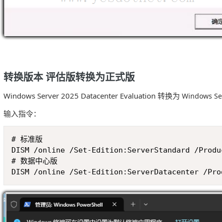
转换版本 评估版转换为正式版
Windows Server 2025 Datacenter Evaluation 转换为
Windows Se
输入指令：
# 标准版

DISM /online /Set-Edition:ServerStandard /Produ
# 数据中心版

DISM /online /Set-Edition:ServerDatacenter /Pro