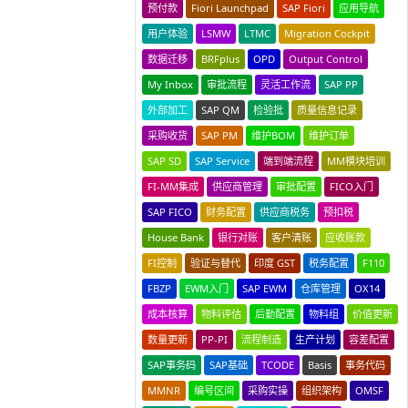
预付款
Fiori Launchpad
SAP Fiori
应用导航
用户体验
LSMW
LTMC
Migration Cockpit
数据迁移
BRFplus
OPD
Output Control
My Inbox
审批流程
灵活工作流
SAP PP
外部加工
SAP QM
检验批
质量信息记录
采购收货
SAP PM
维护BOM
维护订单
SAP SD
SAP Service
端到端流程
MM模块培训
FI-MM集成
供应商管理
审批配置
FICO入门
SAP FICO
财务配置
供应商税务
预扣税
House Bank
银行对账
客户清账
应收账款
FI控制
验证与替代
印度 GST
税务配置
F110
FBZP
EWM入门
SAP EWM
仓库管理
OX14
成本核算
物料评估
后勤配置
物料组
价值更新
数量更新
PP-PI
流程制造
生产计划
容差配置
SAP事务码
SAP基础
TCODE
Basis
事务代码
MMNR
编号区间
采购实操
组织架构
OMSF