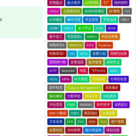
实物盘点
盘点差异
公司代码
工厂
组织结构
OMS2
主数据定制
自动科目确定
BP角色
CVI
a
伙伴确定
编号范围
凭证类型
字段选择
FBN1
OMBT
OMC2
会计凭证
OMJJ
BOM
委外加工
项目类别L
MRKO
供应商寄售
特殊库存K
MRKON
PIPE
Pipeline
特殊库存P
ERS
MRIS
发票计划
周期性结算
里程碑付款
变更追踪
版本管理
采购凭证
SFTP
WebDAV
网盘
飞牛fnOS
AMPL
HERS
MPN
中文教程
库存确定
可用性检查
缺件检查
Output Management
消息确定
输出确定
分割评估
库存计价
评估类别
评估类型
PB00
RM0000
条件技术
采购定价
MM-FI集成
OBYC
库存估价
文本类型
文本采用
EFB
EVO
MSV
SU3
用户参数
发票校验
合同参照
履约保留款
特别总账