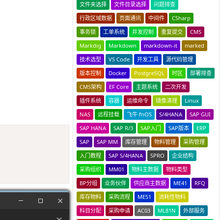
文件夹选择
文件目录选择
问题排查
行政区域数据
页面通讯
中间件
CSharp
事务锁
工单系统
并发控制
重复提交
CMS
Markdig
Markdown
markdown-it
marked
技术选型
VS Code
开发工具
源代码管理
版本控制
Docker
PostgreSQL
时区
部署排查
CMS架构
EF Core
主题系统
二次开发
插件系统
容器
运维命令
镜像清理
Linux
NAS
远程挂载
飞牛 fnOS
S/4HANA
SAP GUI
SAP HANA
SAP R/3
SAP入门
SAP版本
ERP
Copy
SAP
SAP MM
库存管理
物料管理
采购管理
入门教程
SAP S/4HANA
SPRO
企业结构
采购组织
MM01
物料主数据
物料类型
BP分组
业务伙伴
供应商主数据
ME41
RFQ
库存物料
采购流程
ME51
消耗性物料
科目分配
采购申请
AC03
ML81N
外部服务