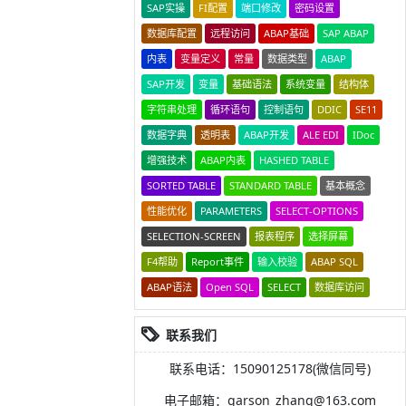
SAP实操
FI配置
端口修改
密码设置
数据库配置
远程访问
ABAP基础
SAP ABAP
内表
变量定义
常量
数据类型
ABAP
SAP开发
变量
基础语法
系统变量
结构体
字符串处理
循环语句
控制语句
DDIC
SE11
数据字典
透明表
ABAP开发
ALE EDI
IDoc
增强技术
ABAP内表
HASHED TABLE
SORTED TABLE
STANDARD TABLE
基本概念
性能优化
PARAMETERS
SELECT-OPTIONS
SELECTION-SCREEN
报表程序
选择屏幕
F4帮助
Report事件
输入校验
ABAP SQL
ABAP语法
Open SQL
SELECT
数据库访问
联系我们
联系电话：15090125178(微信同号)
电子邮箱：garson_zhang@163.com