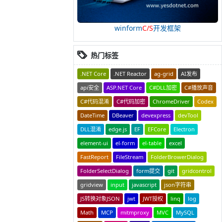
winform
C/S
开发框架
热门标签
.NET Core
.NET Reactor
ag-grid
AI发布
api安全
ASP.NET Core
C#DLL加密
C#播放声音
C#代码混淆
C#代码加密
ChromeDriver
Codex
DateTime
DBeaver
devexpress
devTool
DLL混淆
edge.js
EF
EFCore
Electron
element-ui
el-form
el-table
excel
FastReport
FileStream
FolderBrowerDialog
FolderSelectDialog
form提交
git
gridcontrol
gridview
input
javascript
json字符串
JS转换对象JSON
jwt
JWT授权
linq
log
Math
MCP
mitmproxy
MVC
MySQL