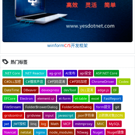
winform
C/S
开发框架
热门标签
.NET Core
.NET Reactor
ag-grid
AI发布
api安全
ASP.NET Core
C#DLL加密
C#播放声音
C#代码混淆
C#代码加密
ChromeDriver
Codex
DateTime
DBeaver
devexpress
devTool
DLL混淆
edge.js
EF
EFCore
Electron
element-ui
el-form
el-table
excel
FastReport
FileStream
FolderBrowerDialog
FolderSelectDialog
form提交
git
gridcontrol
gridview
input
javascript
json字符串
JS转换对象JSON
jwt
JWT授权
linq
log
Math
MCP
mitmproxy
MVC
MySQL
Navicat
netstat
nginx
node_modules
NSwag
Nuget
Nuget镜像