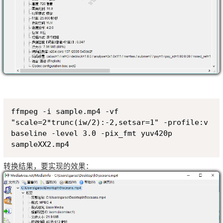
Copy
ffmpeg -i sample.mp4 -vf 
"scale=2*trunc(iw/2):-2,setsar=1" -profile:v 
baseline -level 3.0 -pix_fmt yuv420p 
sampleXX2.mp4
转换结果，要实现的效果：