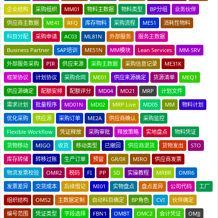
企业结构
采购组织
MM01
物料主数据
物料类型
BP分组
业务伙伴
供应商主数据
ME41
RFQ
库存物料
采购流程
ME51
消耗性物料
科目分配
采购申请
AC03
ML81N
外部服务
服务主数据
Business Partner
SAP培训
ME51N
MM模块
Lean Services
MM-SRV
外部服务采购
PIR
供应来源
采购主数据
采购信息记录
ME31K
框架协议
计划协议
采购合同
ME01
供应来源确定
货源清单
MEQ1
供应源确定
配额安排
配额评分
MD04
MD21
MRP
计划文件
需求计划
批量程序
MD01N
MD02
MRP Live
MD05
MM
物料计划
优化采购
供应源
采购订单
ME2A
供应商确认
采购监控
Flexible Workflow
凭证释放
采购审批
释放策略
实地盘点
物料凭证
货物移动
MIGO
收货
移动类型
已撤回
供应商退货
货物发出
STO
库存转储
转移过账
生产订单
预留
GR/IR
MIRO
供应商发票
物流发票校验
OMR2
税码
FI
PP
SD
实操教程
MRBR
OMR6
发票差异
交货成本
后续借记
MI01
实物盘点
盘点差异
公司代码
工厂
组织结构
OMS2
主数据定制
自动科目确定
BP角色
CVI
伙伴确定
编号范围
凭证类型
字段选择
FBN1
OMBT
OMC2
会计凭证
OMJJ