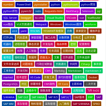
number
PowerShell
pyinstaller
python
pythoncom
python爬虫
python抓包
pywin32
redis
Requests-html
RestSharp
Selenium
sql
SQL Server
Swagger
to-cms
Visual Studio
VSCode
vue
VueRouter
vue路由
VUE页面通讯
Webpack
Windows
Windows服务
winform
wmi
xlrd
yaml
YESCMS
YESWEB开发框架
白象
表单提交
播放声音
打开URL
代码混淆
弹窗提醒
端口占用
对象转换
分布式
公共字典
机器码
进程排查
静态资源
开发指南
路由参数
密钥
配置教程
配置文件
权限
人工智能
任务
任务调度
日期间隔
日志
日志记录
省市区
授权验证
数据库
四舍五入
文案
文件读取
文件夹选择
文件目录选择
问题排查
行政区域数据
页面通讯
中间件
CSharp
事务锁
工单系统
并发控制
重复提交
CMS
Markdig
Markdown
markdown-it
marked
技术选型
VS Code
开发工具
源代码管理
版本控制
Docker
PostgreSQL
时区
部署排查
CMS架构
EF Core
主题系统
二次开发
插件系统
容器
运维命令
镜像清理
Linux
NAS
远程挂载
飞牛 fnOS
S/4HANA
SAP GUI
SAP HANA
SAP R/3
SAP入门
SAP版本
ERP
SAP
SAP MM
库存管理
物料管理
采购管理
入门教程
SAP S/4HANA
SPRO