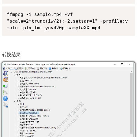
Copy
ffmpeg -i sample.mp4 -vf 
"scale=2*trunc(iw/2):-2,setsar=1" -profile:v 
main -pix_fmt yuv420p sampleXX.mp4
转换结果