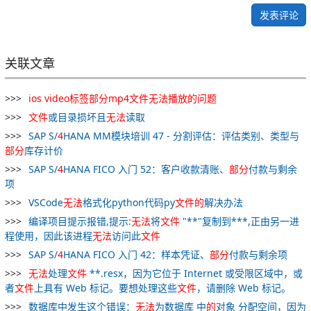
发表评论
关联文章
ios
video
标签
部分
mp
4
文件
无法
播放
的
问题
文件
或目录损坏且
无法
读取
SAP S/
4
HANA MM模块培训 47 - 分割评估：评估类别、类型与
部分
库存计价
SAP S/
4
HANA FICO 入门 52：客户收款清账、
部分
付款与剩余
项
VSCode
无法
格式化python代码py
文件
的
解决办法
编译项目提示报错,提示:
无法
将
文件
"**"复制到***,正由另一进
程使用，因此该进程
无法
访问此
文件
SAP S/
4
HANA FICO 入门 42：样本凭证、
部分
付款与剩余项
无法
处理
文件
**.resx，因为它位于 Internet 或受限区域中，或
者
文件
上具有 Web 标记。要想处理这些
文件
，请删除 Web 标记。
数据库中发生这个错误：
无法
为数据库 中
的
对象 分配空间，因为