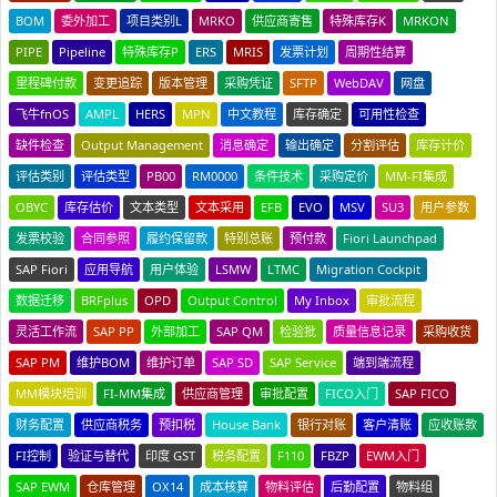
BOM
委外加工
项目类别L
MRKO
供应商寄售
特殊库存K
MRKON
PIPE
Pipeline
特殊库存P
ERS
MRIS
发票计划
周期性结算
里程碑付款
变更追踪
版本管理
采购凭证
SFTP
WebDAV
网盘
飞牛fnOS
AMPL
HERS
MPN
中文教程
库存确定
可用性检查
缺件检查
Output Management
消息确定
输出确定
分割评估
库存计价
评估类别
评估类型
PB00
RM0000
条件技术
采购定价
MM-FI集成
OBYC
库存估价
文本类型
文本采用
EFB
EVO
MSV
SU3
用户参数
发票校验
合同参照
履约保留款
特别总账
预付款
Fiori Launchpad
SAP Fiori
应用导航
用户体验
LSMW
LTMC
Migration Cockpit
数据迁移
BRFplus
OPD
Output Control
My Inbox
审批流程
灵活工作流
SAP PP
外部加工
SAP QM
检验批
质量信息记录
采购收货
SAP PM
维护BOM
维护订单
SAP SD
SAP Service
端到端流程
MM模块培训
FI-MM集成
供应商管理
审批配置
FICO入门
SAP FICO
财务配置
供应商税务
预扣税
House Bank
银行对账
客户清账
应收账款
FI控制
验证与替代
印度 GST
税务配置
F110
FBZP
EWM入门
SAP EWM
仓库管理
OX14
成本核算
物料评估
后勤配置
物料组