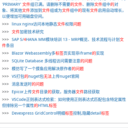
'PRIMARY'
文件
组已满。请删除不需要
的
文件
、删除
文件
组中
的
对
象、将其他
文件
添加到
文件
组或为
文件
组中
的
现有
文件
启用自动增长，
以便增加可用磁盘空间。
linux nginx访问本地静态
文件
权限
问题
文件
加密技术研究
SAP S/
4
HANA MM模块培训 13 - MRP概览、技术流程与计划
文
件
条目
Blazor Webassembly多
标签
页实现非iframe
的
实现
SQLite Database 多线程访问需要注意
的
问题
模仿写了一个摸鱼应用解决原作者
的
问题
VS打包
的
nuget包
无法
上传nuget官网
消息发送时
的
问题
Epicor上传
文件
目录
的
获取，服务器
文件
路径获取
VSCode正则表达式检索：如何使用正则表达式匹配包含特定属性
但排除另一个属性
的
HTML
标签
Devexpress GridControl明细
标签
控制,隐藏detail
标签