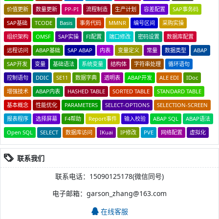
价值更新
数量更新
PP-PI
流程制造
生产计划
容差配置
SAP事务码
SAP基础
TCODE
Basis
事务代码
MMNR
编号区间
采购实操
组织架构
OMSF
SAP实操
FI配置
端口修改
密码设置
数据库配置
远程访问
ABAP基础
SAP ABAP
内表
变量定义
常量
数据类型
ABAP
SAP开发
变量
基础语法
系统变量
结构体
字符串处理
循环语句
控制语句
DDIC
SE11
数据字典
透明表
ABAP开发
ALE EDI
IDoc
增强技术
ABAP内表
HASHED TABLE
SORTED TABLE
STANDARD TABLE
基本概念
性能优化
PARAMETERS
SELECT-OPTIONS
SELECTION-SCREEN
报表程序
选择屏幕
F4帮助
Report事件
输入校验
ABAP SQL
ABAP语法
Open SQL
SELECT
数据库访问
IKuai
IP修改
PVE
网络配置
虚拟化
联系我们
联系电话：15090125178(微信同号)
电子邮箱：garson_zhang@163.com
在线客服