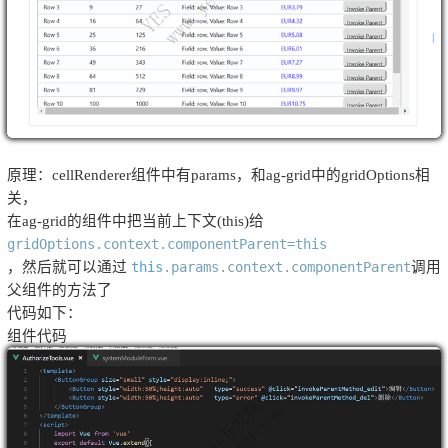
原理：
cellRenderer
组件中有
params
，和
ag-grid
中的
gridOptions
相
关，
在
ag-grid
的组件中把当前上下文
(this)
给
gridOptions.context.componentParent=this
，然后就可以通过
this
.
params
.
context
.
componentParent
调用
父组件的方法了
代码如下：
组件代码