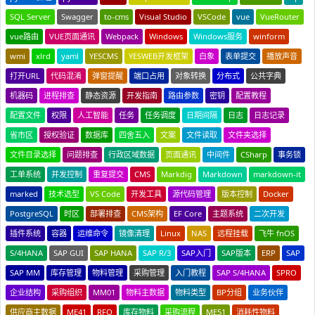
SQL Server
Swagger
to-cms
Visual Studio
VSCode
vue
VueRouter
vue路由
VUE页面通讯
Webpack
Windows
Windows服务
winform
wmi
xlrd
yaml
YESCMS
YESWEB开发框架
白象
表单提交
播放声音
打开URL
代码混淆
弹窗提醒
端口占用
对象转换
分布式
公共字典
机器码
进程排查
静态资源
开发指南
路由参数
密钥
配置教程
配置文件
权限
人工智能
任务
任务调度
日期间隔
日志
日志记录
省市区
授权验证
数据库
四舍五入
文案
文件读取
文件夹选择
文件目录选择
问题排查
行政区域数据
页面通讯
中间件
CSharp
事务锁
工单系统
并发控制
重复提交
CMS
Markdig
Markdown
markdown-it
marked
技术选型
VS Code
开发工具
源代码管理
版本控制
Docker
PostgreSQL
时区
部署排查
CMS架构
EF Core
主题系统
二次开发
插件系统
容器
运维命令
镜像清理
Linux
NAS
远程挂载
飞牛 fnOS
S/4HANA
SAP GUI
SAP HANA
SAP R/3
SAP入门
SAP版本
ERP
SAP
SAP MM
库存管理
物料管理
采购管理
入门教程
SAP S/4HANA
SPRO
企业结构
采购组织
MM01
物料主数据
物料类型
BP分组
业务伙伴
供应商主数据
ME41
RFQ
库存物料
采购流程
ME51
消耗性物料