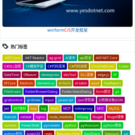
winform
C/S
开发框架
热门标签
.NET Core
.NET Reactor
ag-grid
AI发布
api安全
ASP.NET Core
C#DLL加密
C#播放声音
C#代码混淆
C#代码加密
ChromeDriver
Codex
DateTime
DBeaver
devexpress
devTool
DLL混淆
edge.js
EF
EFCore
Electron
element-ui
el-form
el-table
excel
FastReport
FileStream
FolderBrowerDialog
FolderSelectDialog
form提交
git
gridcontrol
gridview
input
javascript
json字符串
JS转换对象JSON
jwt
JWT授权
linq
log
Math
MCP
mitmproxy
MVC
MySQL
Navicat
netstat
nginx
node_modules
NSwag
Nuget
Nuget镜像
number
PowerShell
pyinstaller
python
pythoncom
python爬虫
python抓包
pywin32
redis
Requests-html
RestSharp
Selenium
sql