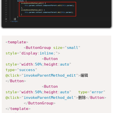
Copy
<
template
>
<
ButtonGroup
size
=
"
small
"
style
=
"
display
:
inline
;
"
>
<
Button
style
=
"
width
:
50%
;
height
:
auto
"
type
=
"
success
"
@click
=
"
invokeParentMethod_edit
"
>
编辑
</
Button
>
<
Button
style
=
"
width
:
50%
;
height
:
auto
"
type
=
"
error
"
@click
=
"
invokeParentMethod_del
"
>
删除
</
Button
>
</
ButtonGroup
>
</
template
>