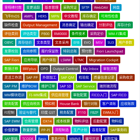
里程碑付款
变更追踪
版本管理
采购凭证
SFTP
WebDAV
网盘
飞牛fnOS
AMPL
HERS
MPN
中文教程
库存确定
可用性检查
缺件检查
Output Management
消息确定
输出确定
分割评估
库存计价
评估类别
评估类型
PB00
RM0000
条件技术
采购定价
MM-FI集成
OBYC
库存估价
文本类型
文本采用
EFB
EVO
MSV
SU3
用户参数
发票校验
合同参照
履约保留款
特别总账
预付款
Fiori Launchpad
SAP Fiori
应用导航
用户体验
LSMW
LTMC
Migration Cockpit
数据迁移
BRFplus
OPD
Output Control
My Inbox
审批流程
灵活工作流
SAP PP
外部加工
SAP QM
检验批
质量信息记录
采购收货
SAP PM
维护BOM
维护订单
SAP SD
SAP Service
端到端流程
MM模块培训
FI-MM集成
供应商管理
审批配置
FICO入门
SAP FICO
财务配置
供应商税务
预扣税
House Bank
银行对账
客户清账
应收账款
FI控制
验证与替代
印度 GST
税务配置
F110
FBZP
EWM入门
SAP EWM
仓库管理
OX14
成本核算
物料评估
后勤配置
物料组
价值更新
数量更新
PP-PI
流程制造
生产计划
容差配置
SAP事务码
SAP基础
TCODE
Basis
事务代码
MMNR
编号区间
采购实操