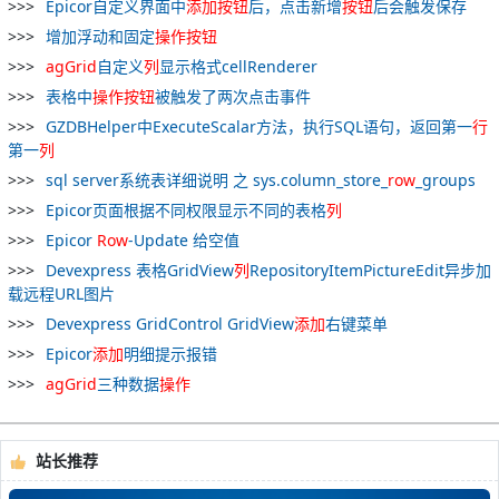
Epicor自定义界面中
添加
按钮
后，点击新增
按钮
后会触发保存
增加浮动和固定
操作
按钮
agGrid
自定义
列
显示格式cellRenderer
表格中
操作
按钮
被触发了两次点击事件
GZDBHelper中ExecuteScalar方法，执行SQL语句，返回第一
行
第一
列
sql server系统表详细说明 之 sys.column_store_
row
_groups
Epicor页面根据不同权限显示不同的表格
列
Epicor
Row
-Update 给空值
Devexpress 表格GridView
列
RepositoryItemPictureEdit异步加
载远程URL图片
Devexpress GridControl GridView
添加
右键菜单
Epicor
添加
明细提示报错
agGrid
三种数据
操作
站长推荐