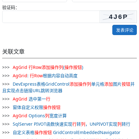
验证码：
发表评论
关联文章
AgGrid
行
Row
添加
操作
列
(
操作
按钮
)
AgGrid
:
行
Row
根据内容自动高度
DevExpress表格GridControl
添加
操作
列
单元格
添加
图片
按钮
并
且实现点击链接URL跳转浏览器
AgGrid
选中第一
行
窗体自定义权限
操作
按钮
AgGrid
Options
列
宽度计算
SqlServer PIVOT函数快速实现
行
转
列
，UNPIVOT实现
列
转行
自定义表格
操作
按钮
GridControlEmbeddedNavigator