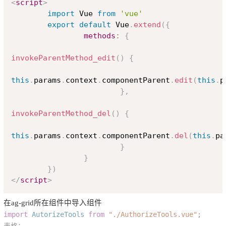
<
script
>
import
 Vue 
from
'vue'
export
default
 Vue
.
extend
(
{
methods
:
{
invokeParentMethod_edit
(
)
{
this
.
params
.
context
.
componentParent
.
edit
(
this
.
p
}
,
invokeParentMethod_del
(
)
{
this
.
params
.
context
.
componentParent
.
del
(
this
.
pa
}
}
}
)
</
script
>
在
ag-grid
所在组件中导入组件
import
AutorizeTools
from
"./AuthorizeTools.vue"
;