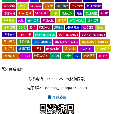
组织架构
OMSF
SAP实操
FI配置
端口修改
密码设置
数据库配置
远程访问
ABAP基础
SAP ABAP
内表
变量定义
常量
数据类型
ABAP
SAP开发
变量
基础语法
系统变量
结构体
字符串处理
循环语句
控制语句
DDIC
SE11
数据字典
透明表
ABAP开发
ALE EDI
IDoc
增强技术
ABAP内表
HASHED TABLE
SORTED TABLE
STANDARD TABLE
基本概念
性能优化
PARAMETERS
SELECT-OPTIONS
SELECTION-SCREEN
报表程序
选择屏幕
F4帮助
Report事件
输入校验
ABAP SQL
ABAP语法
Open SQL
SELECT
数据库访问
IKuai
IP修改
PVE
网络配置
虚拟化
联系我们
联系电话：15090125178(微信同号)
电子邮箱：garson_zhang@163.com
在线客服