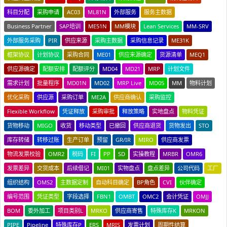
科目分配
采购申请
AC03
ML81N
外部服务
服务主数据
Business Partner
SAP培训
ME51N
MM模块
Lean Services
MM-SRV
外部服务采购
PIR
供应来源
采购主数据
采购信息记录
ME31K
框架协议
计划协议
采购合同
ME01
供应来源确定
货源清单
MEQ1
供应源确定
配额安排
配额评分
MD04
MD21
MRP
计划文件
需求计划
批量程序
MD01N
MD02
MRP Live
MD05
MM
物料计划
优化采购
供应源
采购订单
ME2A
供应商确认
采购监控
Flexible Workflow
凭证释放
采购审批
释放策略
实地盘点
物料凭证
货物移动
MIGO
收货
移动类型
已撤回
供应商退货
货物发出
STO
库存转储
转移过账
生产订单
预留
GR/IR
MIRO
供应商发票
物流发票校验
OMR2
税码
FI
PP
SD
实操教程
MRBR
OMR6
发票差异
交货成本
后续借记
MI01
实物盘点
盘点差异
公司代码
工厂
组织结构
OMS2
主数据定制
自动科目确定
BP角色
CVI
伙伴确定
编号范围
凭证类型
字段选择
FBN1
OMBT
OMC2
会计凭证
OMJJ
BOM
委外加工
项目类别L
MRKO
供应商寄售
特殊库存K
MRKON
PIPE
Pipeline
特殊库存P
ERS
MRIS
发票计划
周期性结算