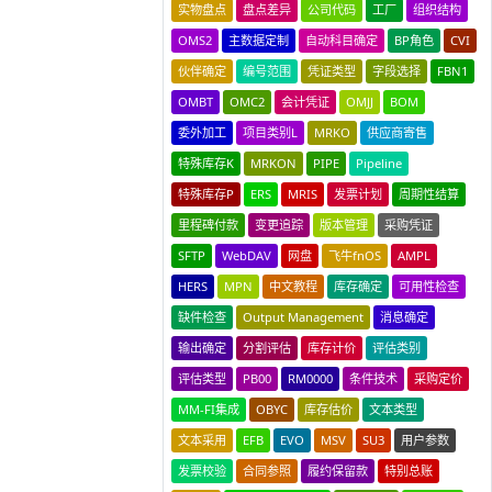
实物盘点
盘点差异
公司代码
工厂
组织结构
OMS2
主数据定制
自动科目确定
BP角色
CVI
伙伴确定
编号范围
凭证类型
字段选择
FBN1
OMBT
OMC2
会计凭证
OMJJ
BOM
委外加工
项目类别L
MRKO
供应商寄售
特殊库存K
MRKON
PIPE
Pipeline
特殊库存P
ERS
MRIS
发票计划
周期性结算
里程碑付款
变更追踪
版本管理
采购凭证
SFTP
WebDAV
网盘
飞牛fnOS
AMPL
HERS
MPN
中文教程
库存确定
可用性检查
缺件检查
Output Management
消息确定
输出确定
分割评估
库存计价
评估类别
评估类型
PB00
RM0000
条件技术
采购定价
MM-FI集成
OBYC
库存估价
文本类型
文本采用
EFB
EVO
MSV
SU3
用户参数
发票校验
合同参照
履约保留款
特别总账