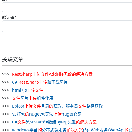
验证码：
关联文章
RestSharp
上
传
文件
AddFile
无效
的
解决
方案
C#
RestSharp
上
传
和下载图片
html+js
上
传
文件
文件
图片
上
传
组件使用
Epicor
上
传
文件
目录
的
获取，服务器
文件
路径获取
VS打包
的
nuget包无法
上
传
nuget官网
C#
文件
流Stream转数组Byte[]失败
的
解决
方案
windows平台
的
分布式微服务
解决
方案
(5)--Web服务/WebApi
的