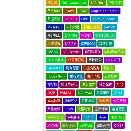
预付款
Fiori Launchpad
SAP Fiori
应用导航
用户体验
LSMW
LTMC
Migration Cockpit
数据迁移
BRFplus
OPD
Output Control
My Inbox
审批流程
灵活工作流
SAP PP
外部加工
SAP QM
检验批
质量信息记录
采购收货
SAP PM
维护BOM
维护订单
SAP SD
SAP Service
端到端流程
MM模块培训
FI-MM集成
供应商管理
审批配置
FICO入门
SAP FICO
财务配置
供应商税务
预扣税
House Bank
银行对账
客户清账
应收账款
FI控制
验证与替代
印度 GST
税务配置
F110
FBZP
EWM入门
SAP EWM
仓库管理
OX14
成本核算
物料评估
后勤配置
物料组
价值更新
数量更新
PP-PI
流程制造
生产计划
容差配置
SAP事务码
SAP基础
TCODE
Basis
事务代码
MMNR
编号区间
采购实操
组织架构
OMSF