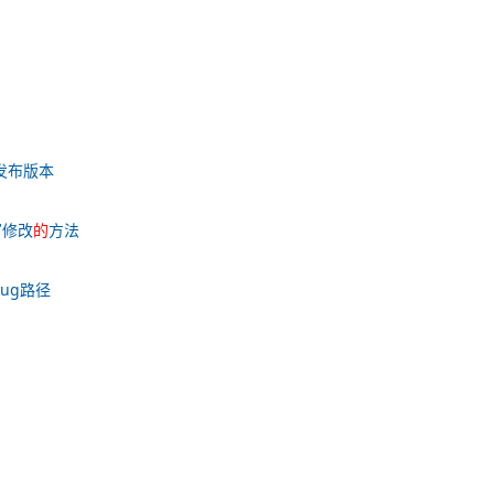
发布版本
写修改
的
方法
ug路径