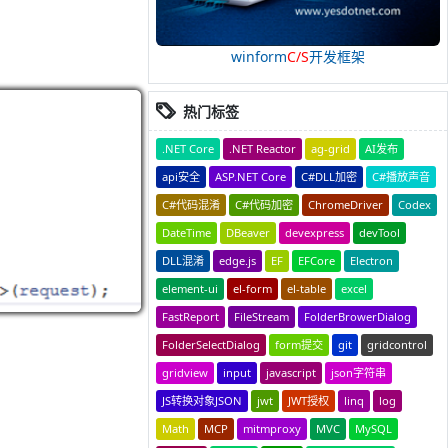
winform
C/S
开发框架
热门标签
.NET Core
.NET Reactor
ag-grid
AI发布
api安全
ASP.NET Core
C#DLL加密
C#播放声音
C#代码混淆
C#代码加密
ChromeDriver
Codex
DateTime
DBeaver
devexpress
devTool
DLL混淆
edge.js
EF
EFCore
Electron
element-ui
el-form
el-table
excel
FastReport
FileStream
FolderBrowerDialog
FolderSelectDialog
form提交
git
gridcontrol
gridview
input
javascript
json字符串
JS转换对象JSON
jwt
JWT授权
linq
log
Math
MCP
mitmproxy
MVC
MySQL