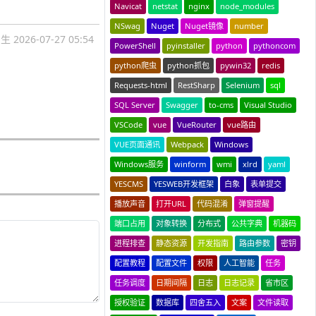
Navicat
netstat
nginx
node_modules
NSwag
Nuget
Nuget镜像
number
国生
2026-07-27 05:54
PowerShell
pyinstaller
python
pythoncom
python爬虫
python抓包
pywin32
redis
Requests-html
RestSharp
Selenium
sql
SQL Server
Swagger
to-cms
Visual Studio
VSCode
vue
VueRouter
vue路由
VUE页面通讯
Webpack
Windows
Windows服务
winform
wmi
xlrd
yaml
YESCMS
YESWEB开发框架
白象
表单提交
播放声音
打开URL
代码混淆
弹窗提醒
端口占用
对象转换
分布式
公共字典
机器码
进程排查
静态资源
开发指南
路由参数
密钥
配置教程
配置文件
权限
人工智能
任务
任务调度
日期间隔
日志
日志记录
省市区
授权验证
数据库
四舍五入
文案
文件读取