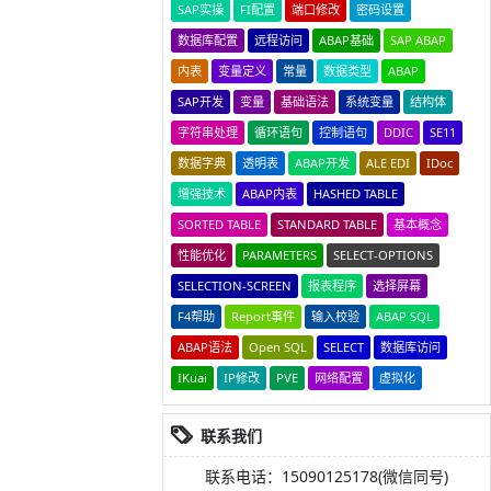
SAP实操
FI配置
端口修改
密码设置
数据库配置
远程访问
ABAP基础
SAP ABAP
内表
变量定义
常量
数据类型
ABAP
SAP开发
变量
基础语法
系统变量
结构体
字符串处理
循环语句
控制语句
DDIC
SE11
数据字典
透明表
ABAP开发
ALE EDI
IDoc
增强技术
ABAP内表
HASHED TABLE
SORTED TABLE
STANDARD TABLE
基本概念
性能优化
PARAMETERS
SELECT-OPTIONS
SELECTION-SCREEN
报表程序
选择屏幕
F4帮助
Report事件
输入校验
ABAP SQL
ABAP语法
Open SQL
SELECT
数据库访问
IKuai
IP修改
PVE
网络配置
虚拟化
联系我们
联系电话：15090125178(微信同号)