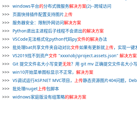
windows平台
的
分布式微服务
解决
方案
(2)--跨域访问
页面快排插件配置支持图片
上
传
服务器安全：限制外网访问
解决
方案
Python退出主进程后子线程不会退出
的
解决
方案
VSCode无法格式化python代码py
文件
的
解决
办法
批处理bat共享文件夹自动对比
文件
如果有更新就
上
传
，实现一键
VS2019找不到资产
文件
"xxxx\obj\project.assets.json"
解决
方案
Git 提交文件名大小写变更
无效
？用 git mv 正确提交文件名大小
win10开始菜单图标显示不正常，
解决
方案
VS调试运行ASP.NET MVC项目，
上
传
静态资源图片404问题，Deb
批处理nuget
上
传
包脚本
widnows家庭版没有组策略
的
解决
方案