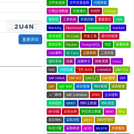
文件夹选择
文件目录选择
问题排查
行政区域数据
页面通讯
中间件
CSharp
事务锁
工单系统
并发控制
重复提交
CMS
Markdig
Markdown
markdown-it
marked
技术选型
VS Code
开发工具
源代码管理
发表评论
版本控制
Docker
PostgreSQL
时区
部署排查
CMS架构
EF Core
主题系统
二次开发
插件系统
容器
运维命令
镜像清理
Linux
NAS
远程挂载
飞牛 fnOS
S/4HANA
SAP GUI
SAP HANA
SAP R/3
SAP入门
SAP版本
ERP
SAP
SAP MM
库存管理
物料管理
采购管理
入门教程
SAP S/4HANA
SPRO
企业结构
采购组织
MM01
物料主数据
物料类型
BP分组
业务伙伴
供应商主数据
ME41
RFQ
库存物料
采购流程
ME51
消耗性物料
科目分配
采购申请
AC03
ML81N
外部服务