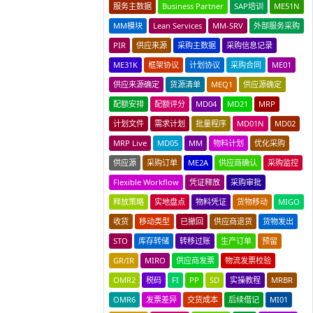
服务主数据
Business Partner
SAP培训
ME51N
MM模块
Lean Services
MM-SRV
外部服务采购
PIR
供应来源
采购主数据
采购信息记录
ME31K
框架协议
计划协议
采购合同
ME01
供应来源确定
货源清单
MEQ1
供应源确定
配额安排
配额评分
MD04
MD21
MRP
计划文件
需求计划
批量程序
MD01N
MD02
MRP Live
MD05
MM
物料计划
优化采购
供应源
采购订单
ME2A
供应商确认
采购监控
Flexible Workflow
凭证释放
采购审批
释放策略
实地盘点
物料凭证
货物移动
MIGO
收货
移动类型
已撤回
供应商退货
货物发出
STO
库存转储
转移过账
生产订单
预留
GR/IR
MIRO
供应商发票
物流发票校验
OMR2
税码
FI
PP
SD
实操教程
MRBR
OMR6
发票差异
交货成本
后续借记
MI01