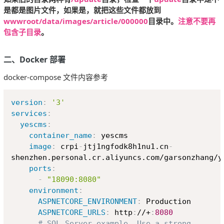
是都是图片文件，如果是，就把这些文件都放到
wwwroot/data/images/article/000000
目录中。
注意不要再
包含子目录
。
二、Docker 部署
docker-compose 文件内容参考
Copy
version
:
'3'
services
:
yescms
:
container_name
:
 yescms

image
:
 crpi
-
jtj1ngfodk8h1nu1.cn
-
shenzhen.personal.cr.aliyuncs.com/garsonzhang/y
ports
:
-
"18090:8080"
environment
:
ASPNETCORE_ENVIRONMENT
:
 Production

ASPNETCORE_URLS
:
 http
:
//+
:
8080
# SQL Server example. Use a strong 