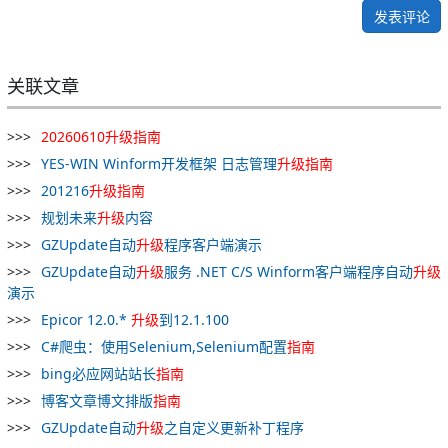
发表评论
关联文章
20260610
升级
指南
YES-WIN Winform开发框架 日志管理
升级
指南
201216
升级
指南
规划未来
升级
内容
GZUpdate自动
升级
程序客户端演示
GZUpdate自动
升级
服务 .NET C/S Winform客户端程序自动
升级
演示
Epicor 12.0.*
升级
到12.1.100
C#爬虫：使用Selenium,Selenium配置
指南
bing必应网站站长
指南
博客文章博文排版
指南
GZUpdate自动
升级
之自定义更新补丁程序