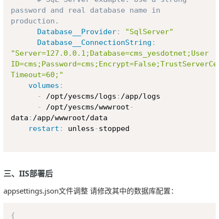
password and real database name in 
production.
Database__Provider
:
"SqlServer"
Database__ConnectionString
:
"Server=127.0.0.1;Database=cms_yesdotnet;User 
ID=cms;Password=cms;Encrypt=False;TrustServerCer
Timeout=60;"
volumes
:
-
 /opt/yescms/logs
:
/app/logs

-
 /opt/yescms/wwwroot
-
data
:
/app/wwwroot/data

restart
:
 unless
-
stopped

三、IIS部署后
appsettings.json文件调整 请修改其中的数据库配置：
Copy
{