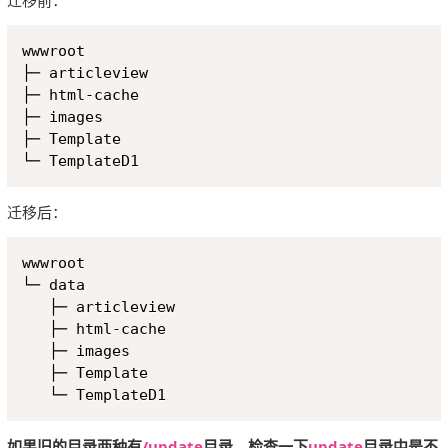
Copy
wwwroot

├─ articleview

├─ html-cache

├─ images

├─ Template

迁移后：
Copy
wwwroot

└─ data

   ├─ articleview

   ├─ html-cache

   ├─ images

   ├─ Template

如果旧的目录两种有
/update
目录，检查一下
update
目录中是不