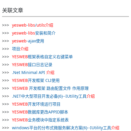
关联文章
yesweb
-
libs
/
utils
介绍
yesweb
-
libs
安装和简介
yesweb
-ajax使用
项目
介绍
YESWEB
框架表格自定义右键菜单
YESWEB
接口日志记录
.Net Minimal API
介绍
YESWEB
开发框架 CLI使用
YESWEB
开发框架 路由配置文件 作用原理
.NET中大型项目开发必备(6)--IUtility工具
介绍
YESWEB
开发环境运行项目
YESWEB
数据库更改APPID脚本
YESWEB
业务模块中指定系统表
windows平台的分布式微服务解决方案(6)--IUtility工具
介绍