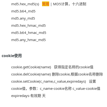
md5.hex_md5(s)
常用
| MD5计算，十六进制
md5.b64_md5
md5.any_md5
md5.hex_hmac_md5
md5.b64_hmac_md5
md5.any_hmac_md5
cookie使用
cookie.getCookie(name)
获得指定名称的cookie值
cookie.delCookie(name) 删除cookie,根据cookie名称删除
cookie.setCookie(c_name,c_value,expiredays)
设置
cookie值，参数：c_name-cookie名称 c_value-cookie值
expiredays-有效期 天