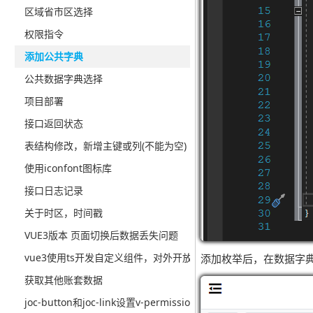
区域省市区选择
权限指令
添加公共字典
公共数据字典选择
项目部署
接口返回状态
表结构修改，新增主键或列(不能为空)
使用iconfont图标库
接口日志记录
关于时区，时间戳
VUE3版本 页面切换后数据丢失问题
vue3使用ts开发自定义组件，对外开放方法
添加枚举后，在数据字
获取其他账套数据
joc-button和joc-link设置v-permission会发生警告