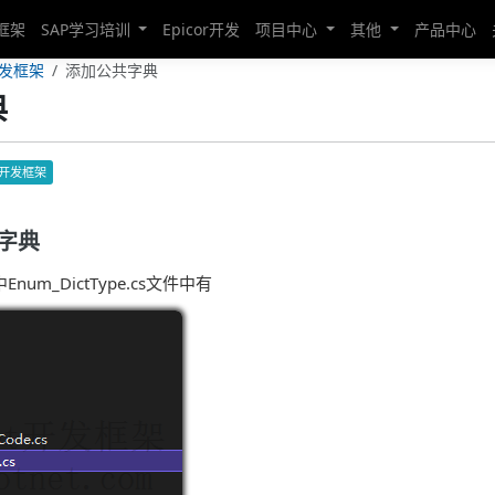
发框架
SAP学习培训
Epicor开发
项目中心
其他
产品中心
开发框架
添加公共字典
典
B开发框架
共字典
Enum_DictType.cs文件中有