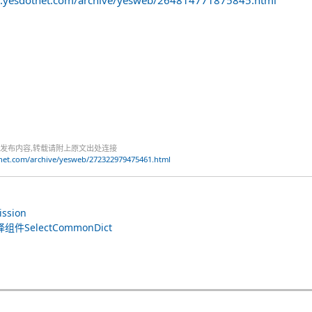
网发布内容,转载请附上原文出处连接
net.com/archive/yesweb/272322979475461.html
ssion
SelectCommonDict