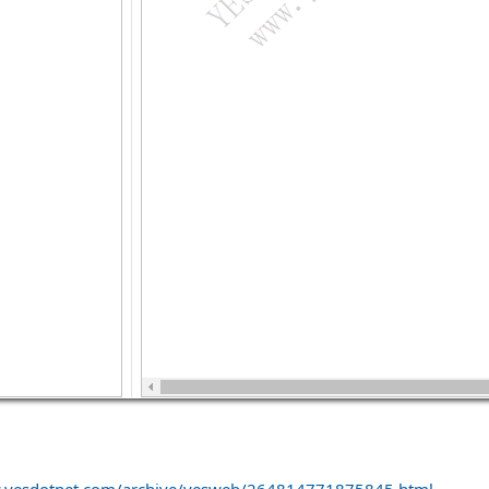
w.yesdotnet.com/archive/yesweb/264814771875845.html