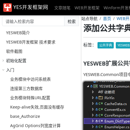
YES开发框架网
文章随笔
WEB开发框架
Winform开
站点导航
首页
WEB
检索
添加公共字
YESWEB简介
YESWEB开发框架 技术要求
标签：
公共字典
YESWE
软件截图
初始化配置
YESWEB扩展公
入门
YESWEB.Common项目中
业务模块中访问系统表
连接第三方数据库
业务模块特殊URL配置
Keep-alive失效,页面没有缓存
base_Authorize
AgGrid Options列宽度计算