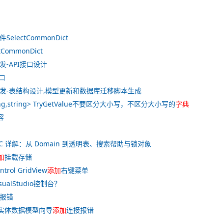
SelectCommonDict
CommonDict
发-API接口设计
口
发-表结构设计,模型更新和数据库迁移脚本生成
string,string> TryGetValue不要区分大小写，不区分大小写的
字典
容
IC 详解：从 Domain 到透明表、搜索帮助与锁对象
加
挂载存储
ntrol GridView
添加
右键菜单
sualStudio控制台？
报错
实体数据模型向导
添加
连接报错