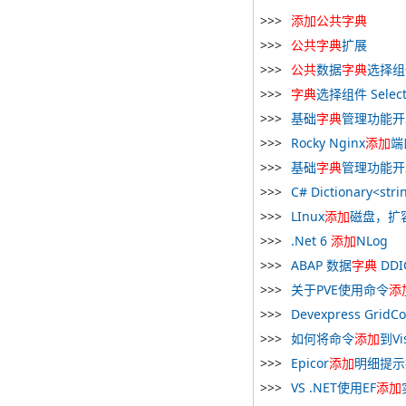
添加
公共
字典
公共
字典
扩展
公共
数据
字典
选择组件
字典
选择组件 Select
基础
字典
管理功能开
Rocky Nginx
添加
端
基础
字典
管理功能开
C# Dictionary<
LInux
添加
磁盘，扩
.Net 6
添加
NLog
ABAP 数据
字典
DD
关于PVE使用命令
添
Devexpress GridCo
如何将命令
添加
到Vi
Epicor
添加
明细提示
VS .NET使用EF
添加